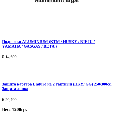
Подножки ALUMINIUM (KTM / HUSKY / RIEJU /
YAMAHA / GASGAS / BETA )
₽
14,600
Выберите параметры
Защита картера Enduro на 2 тактный (HKY/ GG) 250/300cc.
Защита линка
₽
20,700
Вес: 1200гр.