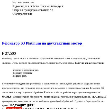
Высокое качество.
Подходит для любого современного руля.
Лазерная гравировка логотипа S3.
Анодированный.
Выберите параметры
Резонатор S3 Platinum на двухтактный мотор
₽
27,500
Резонатор поставляется в комплекте с уплотнительными кольцами, салентблоками, комплектом
крепежа. Очень высокая производительность и прочность резонатора.
Рабочие характеристики:
- гладкий и бархатный низ.
- хорошая середина.
- бодрый верх.
В отличии от стандартного резонатора в резонаторе S3 используется усиленная сварка из более
толстого металла, что позволяет дольше сохранить резонатор в отличном состоянии. Резонатор S3
поставляется в двух варианта обработки Platinum и Works, рабочие характеристики одинаковые.
WORKS:
Необработанная поверхность, придающая вам гоночный и брутальный вид.
PLATINIUM:
хромированная поверхность с отличной антикоррозийной обработкой.
Сделано в Барселоне-Коста-
Подходит для:
Брава!