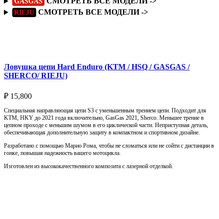
СМОТРЕТЬ ВСЕ МОДЕЛИ ->
GASGAS
СМОТРЕТЬ ВСЕ МОДЕЛИ ->
RIEJU
Подробнее
Ловушка цепи Hard Enduro (KTM / HSQ / GASGAS /
SHERCO/ RIEJU)
₽
15,800
Специальная направляющая цепи S3 с уменьшенным трением цепи. Подходит для
KTM, HKY до 2021 года включительно, GasGas 2021, Sherco. Меньшее трение в
цепном проходе с меньшим шумом в его циклической части. Неприступная деталь,
обеспечивающая дополнительную защиту в компактном и спортивном дизайне.
Разработано с помощью Марио Рома, чтобы не сломаться или не сойти с дистанции в
гонке, повышая надежность вашего мотоцикла.
Изготовлен из высококачественного композита с лазерной отделкой.
Выберите параметры