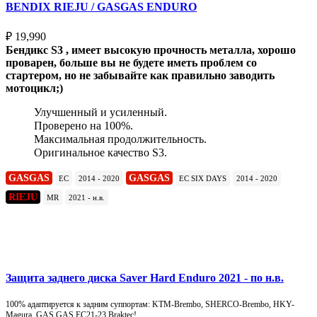
BENDIX RIEJU / GASGAS ENDURO
₽
19,990
Бендикс S3 , имеет высокую прочность металла, хорошо
проварен, больше вы не будете иметь проблем со
стартером, но не забывайте как правильно заводить
мотоцикл;)
Улучшенный и усиленный.
Проверено на 100%.
Максимальная продолжительность.
Оригинальное качество S3.
GASGAS
GASGAS
EC
2014 - 2020
EC SIX DAYS
2014 - 2020
RIEJU
MR
2021 - н.в.
Подробнее
Защита заднего диска Saver Hard Enduro 2021 - по н.в.
100% адаптируется к задним суппортам: KTM-Brembo, SHERCO-Brembo, HKY-
Magura, GAS GAS EC21-23 Braktec!