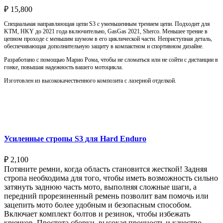
₽
15,800
Специальная направляющая цепи S3 с уменьшенным трением цепи. Подходит для
KTM, HKY до 2021 года включительно, GasGas 2021, Sherco. Меньшее трение в
цепном проходе с меньшим шумом в его циклической части. Неприступная деталь,
обеспечивающая дополнительную защиту в компактном и спортивном дизайне.
Разработано с помощью Марио Рома, чтобы не сломаться или не сойти с дистанции в
гонке, повышая надежность вашего мотоцикла.
Изготовлен из высококачественного композита с лазерной отделкой.
Выберите параметры
Усиленные стропы S3 для Hard Enduro
₽
2,100
Потяните ремни, когда область становится жесткой! Задняя
стропа необходима для того, чтобы иметь возможность сильно
затянуть заднюю часть мото, выполняя сложные шаги, а
передний прорезиненный ремень позволит вам помочь или
зацепить мото более удобным и безопасным способом.
Включает комплект болтов и резинок, чтобы избежать
крючков. Простота сборки, высокая прочность и качество