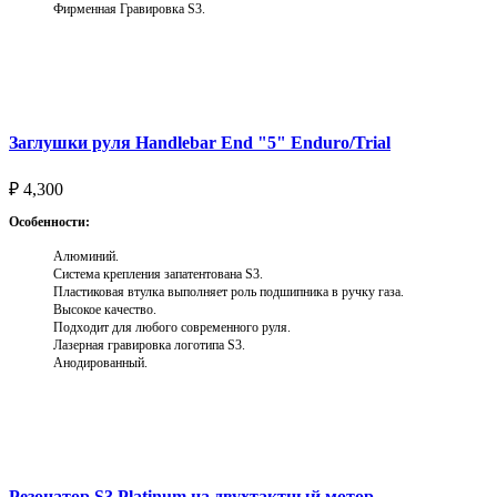
Фирменная Гравировка S3.
Выберите параметры
Заглушки руля Handlebar End "5" Enduro/Trial
₽
4,300
Особенности:
Алюминий.
Система крепления запатентована S3.
Пластиковая втулка выполняет роль подшипника в ручку газа.
Высокое качество.
Подходит для любого современного руля.
Лазерная гравировка логотипа S3.
Анодированный.
Выберите параметры
Резонатор S3 Platinum на двухтактный мотор