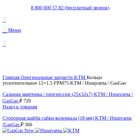
8 800 600 57 82 (бесплатный звонок)
Меню
В поставке
Увеличить
Главная
Оригинальные запчасти KTM
Кольцо
уплотнительное 12×1.5 FPM75 KTM / Husqvarna / GasGas
Сальник маятника / прогрессии (25x32x7) KTM / Husqvarna /
GasGas
₽
720
Назад к товарам
Стопорная шайба гайки коленвала (18 мм) KTM / Husqvarna
/GasGas
₽
360