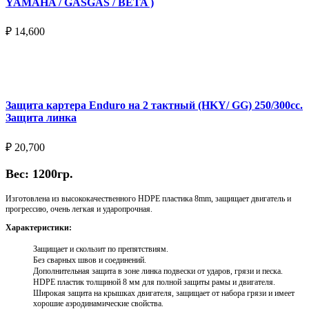
YAMAHA / GASGAS / BETA )
₽
14,600
Выберите параметры
Защита картера Enduro на 2 тактный (HKY/ GG) 250/300cc.
Защита линка
₽
20,700
Вес: 1200гр.
Изготовлена из высококачественного HDPE пластика 8mm, защищает двигатель и
прогрессию, очень легкая и ударопрочная.
Характеристики:
Защищает и скользит по препятствиям.
Без сварных швов и соединений.
Дополнительная защита в зоне линка подвески от ударов, грязи и песка.
HDPE пластик толщиной 8 мм для полной защиты рамы и двигателя.
Широкая защита на крышках двигателя, защищает от набора грязи и имеет
хорошие аэродинамические свойства.