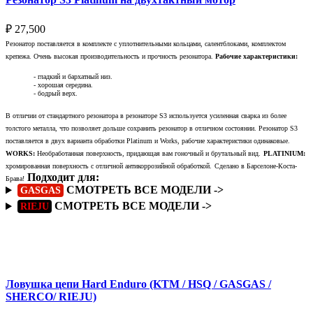
₽
27,500
Резонатор поставляется в комплекте с уплотнительными кольцами, салентблоками, комплектом
крепежа. Очень высокая производительность и прочность резонатора.
Рабочие характеристики:
- гладкий и бархатный низ.
- хорошая середина.
- бодрый верх.
В отличии от стандартного резонатора в резонаторе S3 используется усиленная сварка из более
толстого металла, что позволяет дольше сохранить резонатор в отличном состоянии. Резонатор S3
поставляется в двух варианта обработки Platinum и Works, рабочие характеристики одинаковые.
WORKS:
Необработанная поверхность, придающая вам гоночный и брутальный вид.
PLATINIUM:
хромированная поверхность с отличной антикоррозийной обработкой.
Сделано в Барселоне-Коста-
Подходит для:
Брава!
СМОТРЕТЬ ВСЕ МОДЕЛИ ->
GASGAS
СМОТРЕТЬ ВСЕ МОДЕЛИ ->
RIEJU
Подробнее
Ловушка цепи Hard Enduro (KTM / HSQ / GASGAS /
SHERCO/ RIEJU)