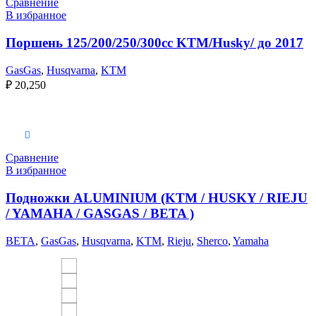
Сравнение
В избранное
Поршень 125/200/250/300сс KTM/Husky/ до 2017
GasGas
,
Husqvarna
,
KTM
₽
20,250
Выберите параметры
Сравнение
В избранное
Подножки ALUMINIUM (KTM / HUSKY / RIEJU
/ YAMAHA / GASGAS / BETA )
BETA
,
GasGas
,
Husqvarna
,
KTM
,
Rieju
,
Sherco
,
Yamaha