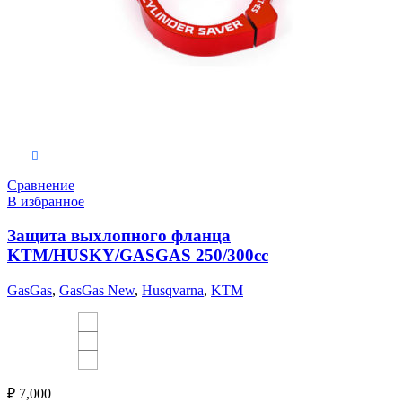
Выберите параметры
Сравнение
В избранное
Защита выхлопного фланца
KTM/HUSKY/GASGAS 250/300сс
GasGas
,
GasGas New
,
Husqvarna
,
KTM
₽
7,000