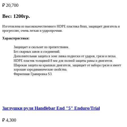
₽
20,700
Вес: 1200гр.
Изготовлена из высококачественного HDPE пластика 8mm, защищает двигатель и
прогрессию, очень легкая и ударопрочная.
Характеристики:
Защищает и скользит по препятствиям.
Без сварных швов и соединений.
Дополнительная защита в зоне линка подвески от ударов, грязи и песка.
HDPE пластик толщиной 8 мм для полной защиты рамы и двигателя.
Широкая защита на крышках двигателя, защищает от набора грязи и имеет
хорошие аэродинамические свойства.
Фирменная Гравировка S3.
Выберите параметры
Заглушки руля Handlebar End "5" Enduro/Trial
₽
4,300