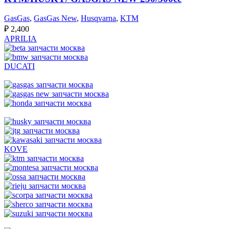
GasGas
,
GasGas New
,
Husqvarna
,
KTM
₽
2,400
APRILIA
DUCATI
KOVE