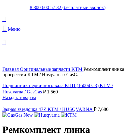
8 800 600 57 82 (бесплатный звонок)
Меню
Увеличить
Главная
Оригинальные запчасти KTM
Ремкомплект линка
прогрессии KTM / Husqvarna / GasGas
Подшипник первичного вала КПП (16004 C3) KTM /
Husqvarna / GasGas
₽
1,560
Назад к товарам
Задняя звездочка 47Z KTM / HUSQVARNA
₽
7,680
Ремкомплект линка