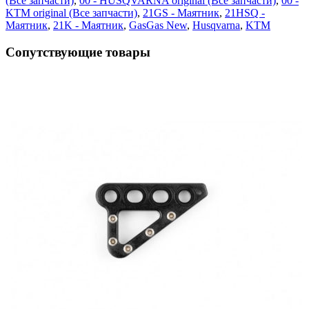
(Все запчасти)
,
00 - HUSQVARNA original (Все запчасти)
,
00 -
KTM original (Все запчасти)
,
21GS - Маятник
,
21HSQ -
Маятник
,
21K - Маятник
,
GasGas New
,
Husqvarna
,
KTM
Сопутствующие товары