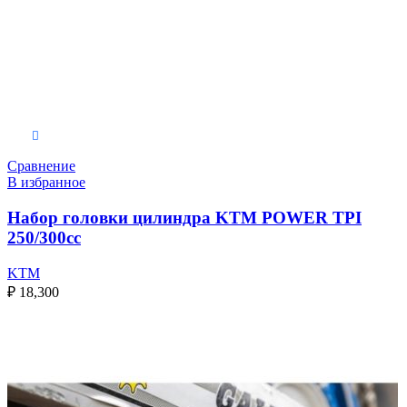
Выберите параметры
Сравнение
В избранное
Набор головки цилиндра KTM POWER TPI
250/300cc
KTM
₽
18,300