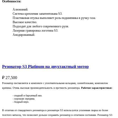
Особенности:
Алюминий.
Система крепления запатентована S3.
Пластиковая втулка выполняет роль подшипника в ручку газа.
Высокое качество.
Подходит для любого современного руля.
Лазерная гравировка логотипа S3.
Анодированный.
Выберите параметры
Резонатор S3 Platinum на двухтактный мотор
₽
27,500
Резонатор поставляется в комплекте с уплотнительными кольцами, салентблоками, комплектом
крепежа. Очень высокая производительность и прочность резонатора.
Рабочие характеристики:
- гладкий и бархатный низ.
- хорошая середина.
- бодрый верх.
В отличии от стандартного резонатора в резонаторе S3 используется усиленная сварка из более
толстого металла, что позволяет дольше сохранить резонатор в отличном состоянии. Резонатор S3