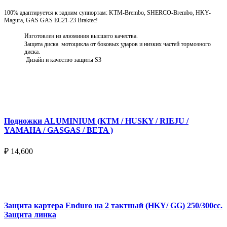
100% адаптируется к задним суппортам: KTM-Brembo, SHERCO-Brembo, HKY-
Magura, GAS GAS EC21-23 Braktec!
Изготовлен из алюминия высшего качества.
Защита диска мотоцикла от боковых ударов и низких частей тормозного
диска.
Дизайн и качество защиты S3
Подробнее
Подножки ALUMINIUM (KTM / HUSKY / RIEJU /
YAMAHA / GASGAS / BETA )
₽
14,600
Выберите параметры
Защита картера Enduro на 2 тактный (HKY/ GG) 250/300cc.
Защита линка