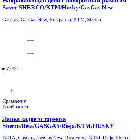
Направляющая цепи с поворотным рычагом
Saver SHERCO/KTM/Husky/GasGas New
GasGas
,
GasGas New
,
Husqvarna
,
KTM
,
Sherco
₽
7,000
Выберите параметры
Сравнение
В избранное
Лапка заднего тормоза
Sherco/Beta/GASGAS/Rieju/KTM/HUSKY
BETA
,
GasGas
,
GasGas New
,
Husqvarna
,
KTM
,
Rieju
,
Sherco