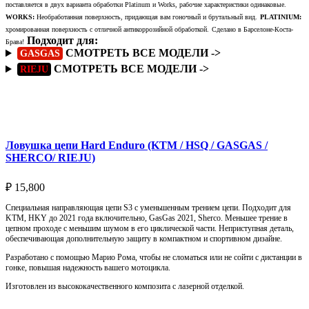
поставляется в двух варианта обработки Platinum и Works, рабочие характеристики одинаковые.
WORKS:
Необработанная поверхность, придающая вам гоночный и брутальный вид.
PLATINIUM:
хромированная поверхность с отличной антикоррозийной обработкой.
Сделано в Барселоне-Коста-
Подходит для:
Брава!
СМОТРЕТЬ ВСЕ МОДЕЛИ ->
GASGAS
СМОТРЕТЬ ВСЕ МОДЕЛИ ->
RIEJU
Подробнее
Ловушка цепи Hard Enduro (KTM / HSQ / GASGAS /
SHERCO/ RIEJU)
₽
15,800
Специальная направляющая цепи S3 с уменьшенным трением цепи. Подходит для
KTM, HKY до 2021 года включительно, GasGas 2021, Sherco. Меньшее трение в
цепном проходе с меньшим шумом в его циклической части. Неприступная деталь,
обеспечивающая дополнительную защиту в компактном и спортивном дизайне.
Разработано с помощью Марио Рома, чтобы не сломаться или не сойти с дистанции в
гонке, повышая надежность вашего мотоцикла.
Изготовлен из высококачественного композита с лазерной отделкой.