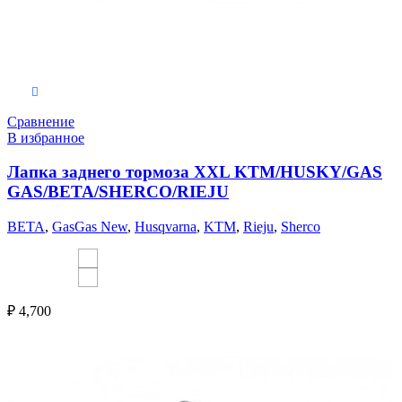
Выберите параметры
Сравнение
В избранное
Лапка заднего тормоза XXL KTM/HUSKY/GAS
GAS/BETA/SHERCO/RIEJU
BETA
,
GasGas New
,
Husqvarna
,
KTM
,
Rieju
,
Sherco
₽
4,700