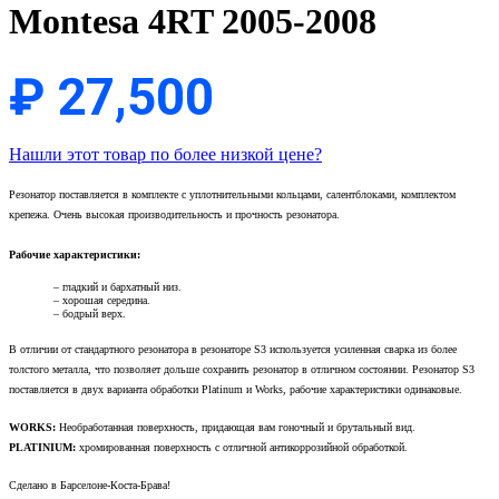
Montesa 4RT 2005-2008
₽
27,500
Нашли этот товар по более низкой цене?
Резонатор поставляется в комплекте с уплотнительными кольцами, салентблоками, комплектом
крепежа. Очень высокая производительность и прочность резонатора.
Рабочие характеристики:
– гладкий и бархатный низ.
– хорошая середина.
– бодрый верх.
В отличии от стандартного резонатора в резонаторе S3 используется усиленная сварка из более
толстого металла, что позволяет дольше сохранить резонатор в отличном состоянии. Резонатор S3
поставляется в двух варианта обработки Platinum и Works, рабочие характеристики одинаковые.
WORKS:
Необработанная поверхность, придающая вам гоночный и брутальный вид.
PLATINIUM:
хромированная поверхность с отличной антикоррозийной обработкой.
Сделано в Барселоне-Коста-Брава!