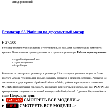
Анодированный.
Выберите параметры
Резонатор S3 Platinum на двухтактный мотор
₽
27,500
Резонатор поставляется в комплекте с уплотнительными кольцами, салентблоками, комплектом
крепежа. Очень высокая производительность и прочность резонатора.
Рабочие характеристики:
- гладкий и бархатный низ.
- хорошая середина.
- бодрый верх.
В отличии от стандартного резонатора в резонаторе S3 используется усиленная сварка из более
толстого металла, что позволяет дольше сохранить резонатор в отличном состоянии. Резонатор S3
поставляется в двух варианта обработки Platinum и Works, рабочие характеристики одинаковые.
WORKS:
Необработанная поверхность, придающая вам гоночный и брутальный вид.
PLATINIUM:
хромированная поверхность с отличной антикоррозийной обработкой.
Сделано в Барселоне-Коста-
Подходит для:
Брава!
СМОТРЕТЬ ВСЕ МОДЕЛИ ->
GASGAS
СМОТРЕТЬ ВСЕ МОДЕЛИ ->
RIEJU