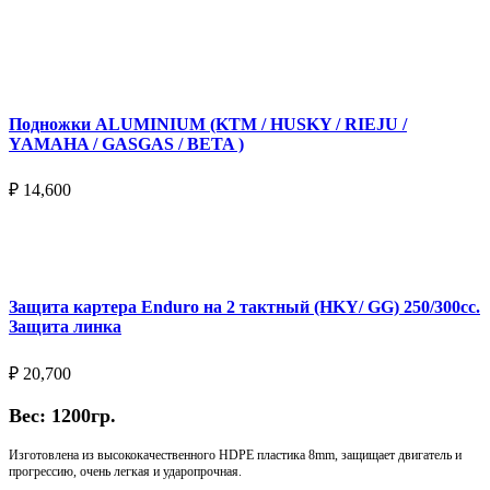
Подробнее
Подножки ALUMINIUM (KTM / HUSKY / RIEJU /
YAMAHA / GASGAS / BETA )
₽
14,600
Выберите параметры
Защита картера Enduro на 2 тактный (HKY/ GG) 250/300cc.
Защита линка
₽
20,700
Вес: 1200гр.
Изготовлена из высококачественного HDPE пластика 8mm, защищает двигатель и
прогрессию, очень легкая и ударопрочная.