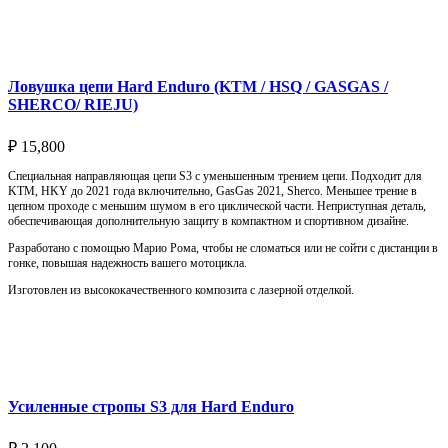
Подробнее
Ловушка цепи Hard Enduro (KTM / HSQ / GASGAS /
SHERCO/ RIEJU)
₽
15,800
Специальная направляющая цепи S3 с уменьшенным трением цепи. Подходит для
KTM, HKY до 2021 года включительно, GasGas 2021, Sherco. Меньшее трение в
цепном проходе с меньшим шумом в его циклической части. Неприступная деталь,
обеспечивающая дополнительную защиту в компактном и спортивном дизайне.
Разработано с помощью Марио Рома, чтобы не сломаться или не сойти с дистанции в
гонке, повышая надежность вашего мотоцикла.
Изготовлен из высококачественного композита с лазерной отделкой.
Выберите параметры
Усиленные стропы S3 для Hard Enduro