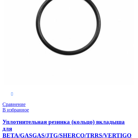
В корзину
Сравнение
В избранное
Уплотнительная резинка (кольцо) вкладыша
для
BETA/GASGAS/JTG/SHERCO/TRRS/VERTIGO