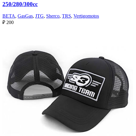
250/280/300cc
BETA
,
GasGas
,
JTG
,
Sherco
,
TRS
,
Vertigomotos
₽
200