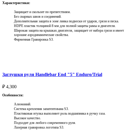
Характеристики:
Защищает и скользит по препятствиям.
Без сварных швов и соединений.
Дополнительная защита в зоне линка подвески от ударов, грязи и песка.
HDPE пластик толщиной 8 мм для полной защиты рамы и двигателя.
Широкая защита на крышках двигателя, защищает от набора грязи и имеет
хорошие аэродинамические свойства.
Фирменная Гравировка S3.
Выберите параметры
Заглушки руля Handlebar End "5" Enduro/Trial
₽
4,300
Особенности:
Алюминий.
Система крепления запатентована S3.
Пластиковая втулка выполняет роль подшипника в ручку газа.
Высокое качество.
Подходит для любого современного руля.
Лазерная гравировка логотипа S3.