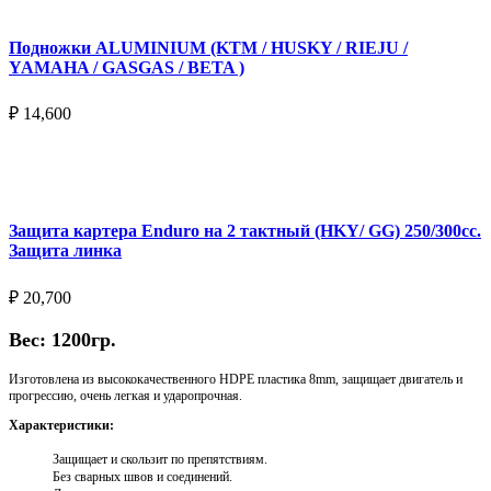
Подножки ALUMINIUM (KTM / HUSKY / RIEJU /
YAMAHA / GASGAS / BETA )
₽
14,600
Выберите параметры
Защита картера Enduro на 2 тактный (HKY/ GG) 250/300cc.
Защита линка
₽
20,700
Вес: 1200гр.
Изготовлена из высококачественного HDPE пластика 8mm, защищает двигатель и
прогрессию, очень легкая и ударопрочная.
Характеристики:
Защищает и скользит по препятствиям.
Без сварных швов и соединений.