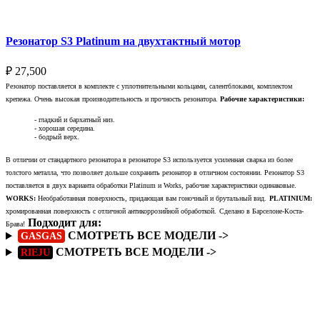
Резонатор S3 Platinum на двухтактный мотор
₽
27,500
Резонатор поставляется в комплекте с уплотнительными кольцами, салентблоками, комплектом
крепежа. Очень высокая производительность и прочность резонатора.
Рабочие характеристики:
- гладкий и бархатный низ.
- хорошая середина.
- бодрый верх.
В отличии от стандартного резонатора в резонаторе S3 используется усиленная сварка из более
толстого металла, что позволяет дольше сохранить резонатор в отличном состоянии. Резонатор S3
поставляется в двух варианта обработки Platinum и Works, рабочие характеристики одинаковые.
WORKS:
Необработанная поверхность, придающая вам гоночный и брутальный вид.
PLATINIUM:
хромированная поверхность с отличной антикоррозийной обработкой.
Сделано в Барселоне-Коста-
Подходит для:
Брава!
СМОТРЕТЬ ВСЕ МОДЕЛИ ->
GASGAS
СМОТРЕТЬ ВСЕ МОДЕЛИ ->
RIEJU
Подробнее