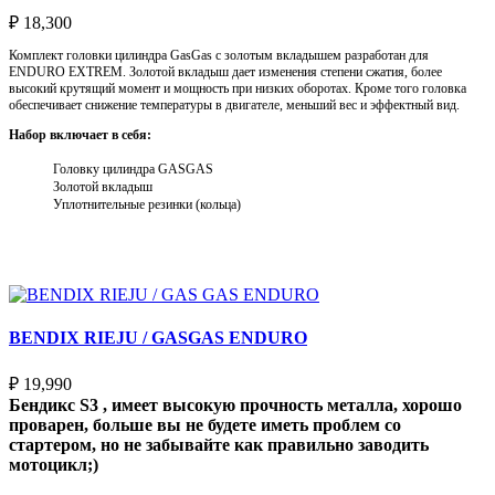
₽
18,300
Комплект головки цилиндра GasGas с золотым вкладышем разработан для
ENDURO EXTREM. Золотой вкладыш дает изменения степени сжатия, более
высокий крутящий момент и мощность при низких оборотах. Кроме того головка
обеспечивает снижение температуры в двигателе, меньший вес и эффектный вид.
Набор включает в себя:
Головку цилиндра GASGAS
Золотой вкладыш
Уплотнительные резинки (кольца)
Выберите параметры
BENDIX RIEJU / GASGAS ENDURO
₽
19,990
Бендикс S3 , имеет высокую прочность металла, хорошо
проварен, больше вы не будете иметь проблем со
стартером, но не забывайте как правильно заводить
мотоцикл;)