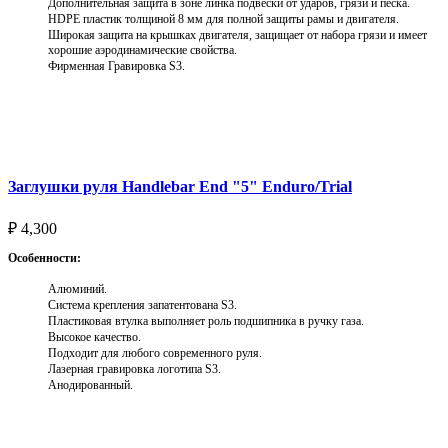
Дополнительная защита в зоне линка подвески от ударов, грязи и песка.
HDPE пластик толщиной 8 мм для полной защиты рамы и двигателя.
Широкая защита на крышках двигателя, защищает от набора грязи и имеет
хорошие аэродинамические свойства.
Фирменная Гравировка S3.
Выберите параметры
Заглушки руля Handlebar End "5" Enduro/Trial
₽
4,300
Особенности:
Алюминий.
Система крепления запатентована S3.
Пластиковая втулка выполняет роль подшипника в ручку газа.
Высокое качество.
Подходит для любого современного руля.
Лазерная гравировка логотипа S3.
Анодированный.
Выберите параметры