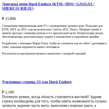
Ловушка цепи Hard Enduro (KTM / HSQ / GASGAS /
SHERCO/ RIEJU)
₽
15,800
Специальная направляющая цепи S3 с уменьшенным трением цепи. Подходит для
KTM, HKY до 2021 года включительно, GasGas 2021, Sherco. Меньшее трение в
цепном проходе с меньшим шумом в его циклической части. Неприступная деталь,
обеспечивающая дополнительную защиту в компактном и спортивном дизайне.
Разработано с помощью Марио Рома, чтобы не сломаться или не сойти с дистанции в
гонке, повышая надежность вашего мотоцикла.
Изготовлен из высококачественного композита с лазерной отделкой.
Выберите параметры
Усиленные стропы S3 для Hard Enduro
₽
2,100
Потяните ремни, когда область становится жесткой! Задняя
стропа необходима для того, чтобы иметь возможность сильно
затянуть заднюю часть мото, выполняя сложные шаги, а