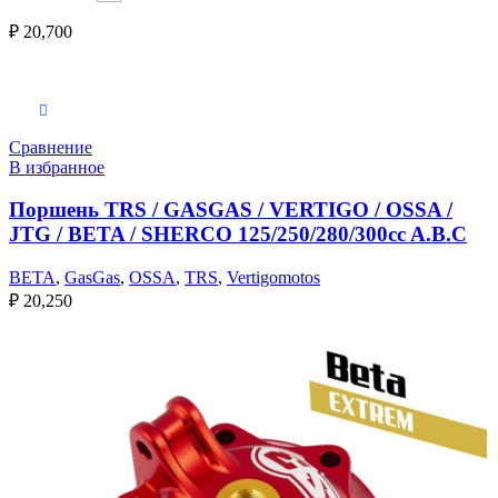
₽
20,700
Выберите параметры
Сравнение
В избранное
Поршень TRS / GASGAS / VERTIGO / OSSA /
JTG / BETA / SHERCO 125/250/280/300cc A.B.C
BETA
,
GasGas
,
OSSA
,
TRS
,
Vertigomotos
₽
20,250