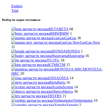
Enduro
Trial
Выбор по марке мотоцикла
BETA
BETA
68
BMW
BMW
1
GasGas
GasGas
36
GasGas New
GasGas New
11
HONDA
HONDA
1
Husqvarna
Husqvarna
16
JTG
JTG
18
KTM
KTM
15
MONTESA-HRC
MONTESA-
HRC
20
OSSA
OSSA
14
Rieju
Rieju
16
Scorpa
Scorpa
14
Sherco
Sherco
36
TRS
TRS
21
Vertigomotos
Vertigomotos
19
Yamaha
Yamaha
5