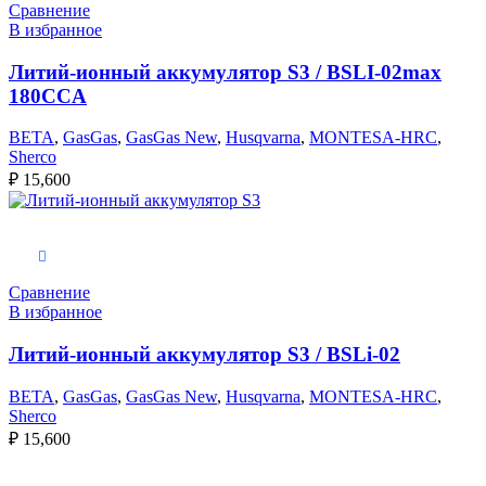
Сравнение
В избранное
Литий-ионный аккумулятор S3 / BSLI-02max
180CCA
BETA
,
GasGas
,
GasGas New
,
Husqvarna
,
MONTESA-HRC
,
Sherco
₽
15,600
В корзину
Сравнение
В избранное
Литий-ионный аккумулятор S3 / BSLi-02
BETA
,
GasGas
,
GasGas New
,
Husqvarna
,
MONTESA-HRC
,
Sherco
₽
15,600