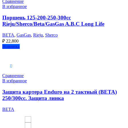
Сравнение
В избранное
Поршень 125-200-250-300сс
Rieju/Sherco/Beta/GasGas A.B.C Long Life
BETA
,
GasGas
,
Rieju
,
Sherco
₽
22,800
Новинка
Выберите параметры
Сравнение
В избранное
Защита картера Enduro на 2 тактный (BETA)
250/300cc. Защита линка
BETA