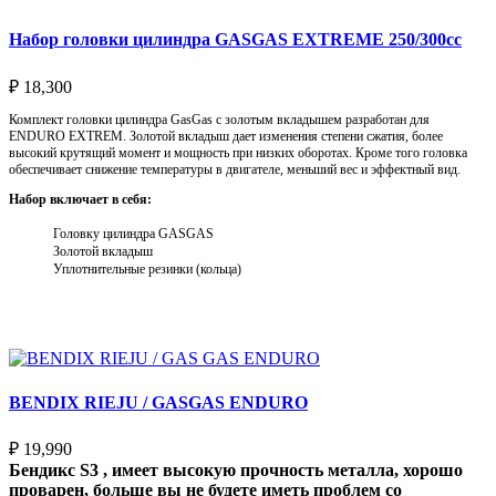
Набор головки цилиндра GASGAS EXTREME 250/300cc
₽
18,300
Комплект головки цилиндра GasGas с золотым вкладышем разработан для
ENDURO EXTREM. Золотой вкладыш дает изменения степени сжатия, более
высокий крутящий момент и мощность при низких оборотах. Кроме того головка
обеспечивает снижение температуры в двигателе, меньший вес и эффектный вид.
Набор включает в себя:
Головку цилиндра GASGAS
Золотой вкладыш
Уплотнительные резинки (кольца)
Выберите параметры
BENDIX RIEJU / GASGAS ENDURO
₽
19,990
Бендикс S3 , имеет высокую прочность металла, хорошо
проварен, больше вы не будете иметь проблем со