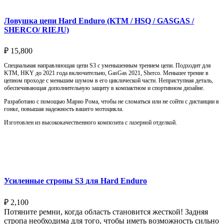
Ловушка цепи Hard Enduro (KTM / HSQ / GASGAS /
SHERCO/ RIEJU)
₽
15,800
Специальная направляющая цепи S3 с уменьшенным трением цепи. Подходит для
KTM, HKY до 2021 года включительно, GasGas 2021, Sherco. Меньшее трение в
цепном проходе с меньшим шумом в его циклической части. Неприступная деталь,
обеспечивающая дополнительную защиту в компактном и спортивном дизайне.
Разработано с помощью Марио Рома, чтобы не сломаться или не сойти с дистанции в
гонке, повышая надежность вашего мотоцикла.
Изготовлен из высококачественного композита с лазерной отделкой.
Выберите параметры
Усиленные стропы S3 для Hard Enduro
₽
2,100
Потяните ремни, когда область становится жесткой! Задняя
стропа необходима для того, чтобы иметь возможность сильно