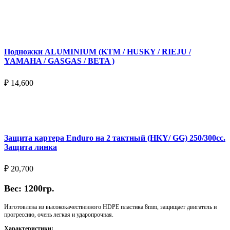
Подробнее
Подножки ALUMINIUM (KTM / HUSKY / RIEJU /
YAMAHA / GASGAS / BETA )
₽
14,600
Выберите параметры
Защита картера Enduro на 2 тактный (HKY/ GG) 250/300cc.
Защита линка
₽
20,700
Вес: 1200гр.
Изготовлена из высококачественного HDPE пластика 8mm, защищает двигатель и
прогрессию, очень легкая и ударопрочная.
Характеристики: