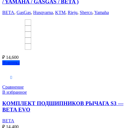
/ YAMAHA / GASGAS / BETA )
BETA
,
GasGas
,
Husqvarna
,
KTM
,
Rieju
,
Sherco
,
Yamaha
₽
14,600
Новинка
В корзину
Сравнение
В избранное
КОМПЛЕКТ ПОДШИПНИКОВ РЫЧАГА S3 —
BETA EVO
BETA
₽
14,400