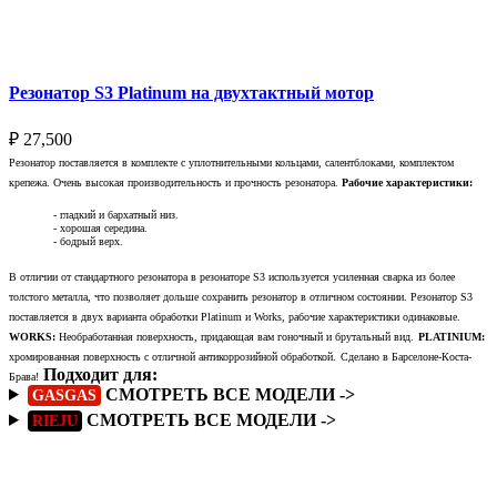
Выберите параметры
Резонатор S3 Platinum на двухтактный мотор
₽
27,500
Резонатор поставляется в комплекте с уплотнительными кольцами, салентблоками, комплектом
крепежа. Очень высокая производительность и прочность резонатора.
Рабочие характеристики:
- гладкий и бархатный низ.
- хорошая середина.
- бодрый верх.
В отличии от стандартного резонатора в резонаторе S3 используется усиленная сварка из более
толстого металла, что позволяет дольше сохранить резонатор в отличном состоянии. Резонатор S3
поставляется в двух варианта обработки Platinum и Works, рабочие характеристики одинаковые.
WORKS:
Необработанная поверхность, придающая вам гоночный и брутальный вид.
PLATINIUM:
хромированная поверхность с отличной антикоррозийной обработкой.
Сделано в Барселоне-Коста-
Подходит для:
Брава!
СМОТРЕТЬ ВСЕ МОДЕЛИ ->
GASGAS
СМОТРЕТЬ ВСЕ МОДЕЛИ ->
RIEJU
Подробнее