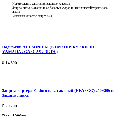
Изготовлен из алюминия высшего качества.
Защита диска мотоцикла от боковых ударов и низких частей тормозного
диска.
Дизайн и качество защиты S3
Подробнее
Подножки ALUMINIUM (KTM / HUSKY / RIEJU /
YAMAHA / GASGAS / BETA )
₽
14,600
Выберите параметры
Защита картера Enduro на 2 тактный (HKY/ GG) 250/300cc.
Защита линка
₽
20,700