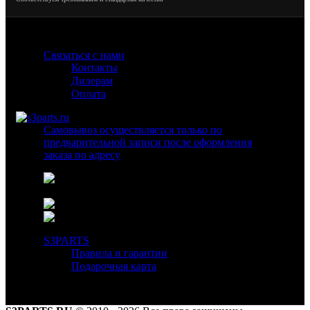
Связаться с нами
Контакты
Дилерам
Оплата
Самовывоз осуществляется только по
предварительной записи после оформления
заказа по адресу
г. Москва ул. Коминтерна 11/7 ( вход
с улицы )
8 800 600 57 82 (бесплатный звонок)
info@s3parts.ru
S3PARTS
Правила и гарантии
Подарочная карта