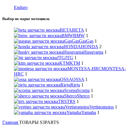
Enduro
Выбор по марке мотоцикла
BETA
BETA
1
BMW
BMW
1
GasGas
GasGas
1
HONDA
HONDA
2
Husqvarna
Husqvarna
1
JTG
JTG
1
KTM
KTM
1
MONTESA-HRC
MONTESA-
HRC
1
OSSA
OSSA
1
Rieju
Rieju
1
Scorpa
Scorpa
1
Sherco
Sherco
1
TRS
TRS
1
Vertigomotos
Vertigomotos
1
Yamaha
Yamaha
1
Главная
ТОВАРЫ S3PARTS