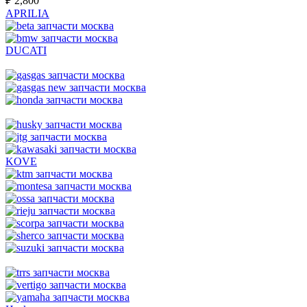
₽
2,800
APRILIA
DUCATI
KOVE