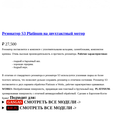
Резонатор S3 Platinum на двухтактный мотор
₽
27,500
Резонатор поставляется в комплекте с уплотнительными кольцами, салентблоками, комплектом
крепежа. Очень высокая производительность и прочность резонатора.
Рабочие характеристики:
- гладкий и бархатный низ.
- хорошая середина.
- бодрый верх.
В отличии от стандартного резонатора в резонаторе S3 используется усиленная сварка из более
толстого металла, что позволяет дольше сохранить резонатор в отличном состоянии. Резонатор S3
поставляется в двух варианта обработки Platinum и Works, рабочие характеристики одинаковые.
WORKS:
Необработанная поверхность, придающая вам гоночный и брутальный вид.
PLATINIUM:
хромированная поверхность с отличной антикоррозийной обработкой.
Сделано в Барселоне-Коста-
Подходит для:
Брава!
СМОТРЕТЬ ВСЕ МОДЕЛИ ->
GASGAS
СМОТРЕТЬ ВСЕ МОДЕЛИ ->
RIEJU