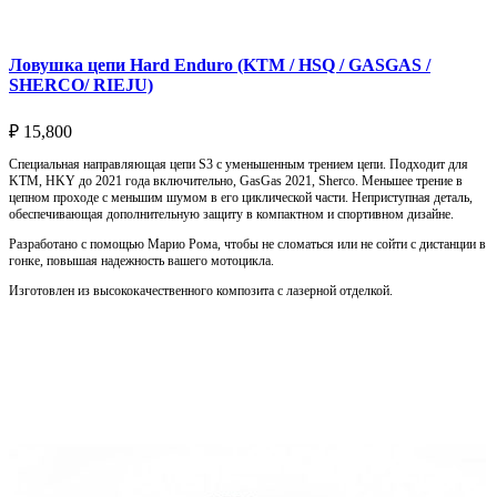
Ловушка цепи Hard Enduro (KTM / HSQ / GASGAS /
SHERCO/ RIEJU)
₽
15,800
Специальная направляющая цепи S3 с уменьшенным трением цепи. Подходит для
KTM, HKY до 2021 года включительно, GasGas 2021, Sherco. Меньшее трение в
цепном проходе с меньшим шумом в его циклической части. Неприступная деталь,
обеспечивающая дополнительную защиту в компактном и спортивном дизайне.
Разработано с помощью Марио Рома, чтобы не сломаться или не сойти с дистанции в
гонке, повышая надежность вашего мотоцикла.
Изготовлен из высококачественного композита с лазерной отделкой.
Выберите параметры