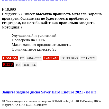
₽
19,990
Бендикс S3 , имеет высокую прочность металла, хорошо
проварен, больше вы не будете иметь проблем со
стартером, но не забывайте как правильно заводить
мотоцикл;)
Улучшенный и усиленный.
Проверено на 100%.
Максимальная продолжительность.
Оригинальное качество S3.
GASGAS
GASGAS
EC
2014 - 2020
EC SIX DAYS
2014 - 2020
RIEJU
MR
2021 - н.в.
Подробнее
Защита заднего диска Saver Hard Enduro 2021 - по н.в.
100% адаптируется к задним суппортам: KTM-Brembo, SHERCO-Brembo, HKY-
Magura, GAS GAS EC21-23 Braktec!