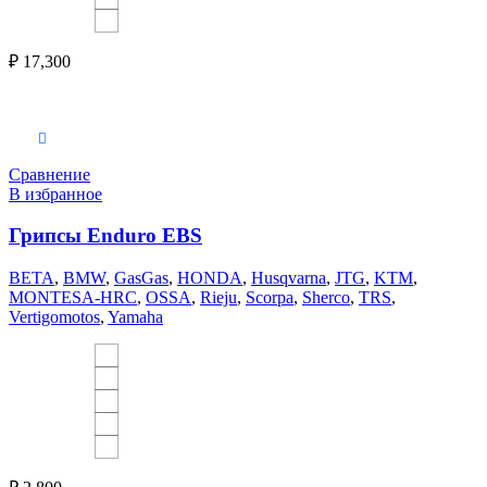
₽
17,300
Выберите параметры
Сравнение
В избранное
Грипсы Enduro EBS
BETA
,
BMW
,
GasGas
,
HONDA
,
Husqvarna
,
JTG
,
KTM
,
MONTESA-HRC
,
OSSA
,
Rieju
,
Scorpa
,
Sherco
,
TRS
,
Vertigomotos
,
Yamaha