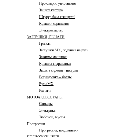
Прокладки, уплотнения
Защита картера
Штуцер бака с защитой
Крышки сцепления
Электростартер
ЗАГЛУШКИ, РЫЧАГИ
Грипсы
Заглушки MX, подушка на руль
Зажимы машинок
Крышка гидравлики
Защита сиденья - шкурка
Регулировка – болты
Рули MX
Рычаги
МОТОАКСЕССУАРЫ
Стикеры
Электрика
Тюблисы, муссы
Прогрессия
Прогрессия, подшипники