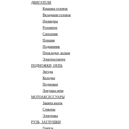
ДВИГАТЕЛИ
Крышки головок
Вкладыши головок
Цилиндры
Резонатор
Сцепление
Поршни
Подшипник
Прокладки, кольца
Электростартер
ПОДНОЖКИ, ЦЕПЬ
Звезды
Колодки
Подножки
Ловушка цепи
МОТОАКСЕССУАРЫ
Защита вилок
Стикеры
Электрика
РУЛЬ, ЗАГЛУШКИ
Грипсы