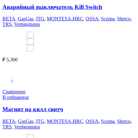
Аварийный выключатель Kill Switch
BETA
,
GasGas
,
JTG
,
MONTESA-HRC
,
OSSA
,
Scorpa
,
Sherco
,
TRS
,
Vertigomotos
₽
5,300
Выберите параметры
Сравнение
В избранное
Магнит на килл свитч
BETA
,
GasGas
,
JTG
,
MONTESA-HRC
,
OSSA
,
Scorpa
,
Sherco
,
TRS
,
Vertigomotos