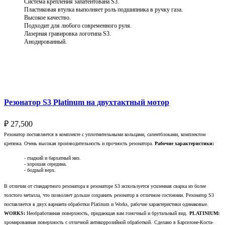
Система крепления запатентована S3.
Пластиковая втулка выполняет роль подшипника в ручку газа.
Высокое качество.
Подходит для любого современного руля.
Лазерная гравировка логотипа S3.
Анодированный.
Выберите параметры
Резонатор S3 Platinum на двухтактный мотор
₽
27,500
Резонатор поставляется в комплекте с уплотнительными кольцами, салентблоками, комплектом
крепежа. Очень высокая производительность и прочность резонатора.
Рабочие характеристики:
- гладкий и бархатный низ.
- хорошая середина.
- бодрый верх.
В отличии от стандартного резонатора в резонаторе S3 используется усиленная сварка из более
толстого металла, что позволяет дольше сохранить резонатор в отличном состоянии. Резонатор S3
поставляется в двух варианта обработки Platinum и Works, рабочие характеристики одинаковые.
WORKS:
Необработанная поверхность, придающая вам гоночный и брутальный вид.
PLATINIUM:
хромированная поверхность с отличной антикоррозийной обработкой.
Сделано в Барселоне-Коста-