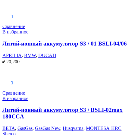
В корзину
Сравнение
В избранное
Литий-ионный аккумулятор S3 / 01 BSLI-04/06
APRILIA
,
BMW
,
DUCATI
₽
20,200
В корзину
Сравнение
В избранное
Литий-ионный аккумулятор S3 / BSLI-02max
180CCA
BETA
,
GasGas
,
GasGas New
,
Husqvarna
,
MONTESA-HRC
,
Sherco