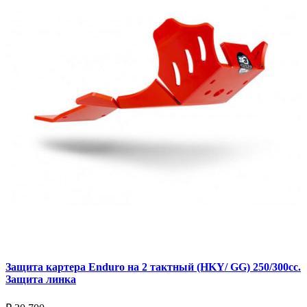
Защита картера Enduro на 2 тактный (HKY/ GG) 250/300cc.
Защита линка