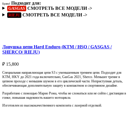
Подходит для:
Брава!
СМОТРЕТЬ ВСЕ МОДЕЛИ ->
GASGAS
СМОТРЕТЬ ВСЕ МОДЕЛИ ->
RIEJU
Подробнее
Ловушка цепи Hard Enduro (KTM / HSQ / GASGAS /
SHERCO/ RIEJU)
₽
15,800
Специальная направляющая цепи S3 с уменьшенным трением цепи. Подходит для
KTM, HKY до 2021 года включительно, GasGas 2021, Sherco. Меньшее трение в
цепном проходе с меньшим шумом в его циклической части. Неприступная деталь,
обеспечивающая дополнительную защиту в компактном и спортивном дизайне.
Разработано с помощью Марио Рома, чтобы не сломаться или не сойти с дистанции в
гонке, повышая надежность вашего мотоцикла.
Изготовлен из высококачественного композита с лазерной отделкой.
Выберите параметры