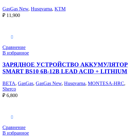
GasGas New
,
Husqvarna
,
KTM
₽
11,900
В корзину
Сравнение
В избранное
ЗАРЯДНОЕ УСТРОЙСТВО АККУМУЛЯТОР
SMART BS10 6В-12В LEAD ACID + LITHIUM
BETA
,
GasGas
,
GasGas New
,
Husqvarna
,
MONTESA-HRC
,
Sherco
₽
6,800
Выберите параметры
Сравнение
В избранное