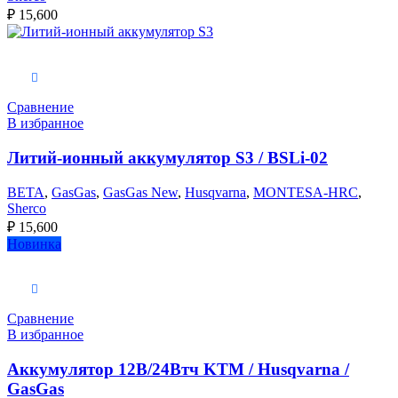
₽
15,600
В корзину
Сравнение
В избранное
Литий-ионный аккумулятор S3 / BSLi-02
BETA
,
GasGas
,
GasGas New
,
Husqvarna
,
MONTESA-HRC
,
Sherco
₽
15,600
Новинка
В корзину
Сравнение
В избранное
Аккумулятор 12В/24Втч KTM / Husqvarna /
GasGas