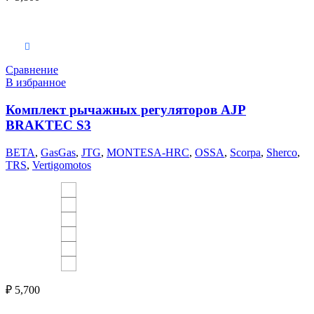
Выберите параметры
Сравнение
В избранное
Комплект рычажных регуляторов AJP
BRAKTEC S3
BETA
,
GasGas
,
JTG
,
MONTESA-HRC
,
OSSA
,
Scorpa
,
Sherco
,
TRS
,
Vertigomotos
₽
5,700