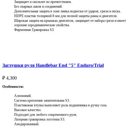
Защищает и скользит по препятствиям.
Без сварных швов и соединений.
Дополнительная защита в зоне линка подвески от ударов, грязи и песка.
HDPE пластик толщиной 8 мм для полной защиты рамы и двигателя.
Широкая защита на крышках двигателя, защищает от набора грязи и имеет
хорошие аэродинамические свойства.
Фирменная Гравировка S3.
Выберите параметры
Заглушки руля Handlebar End "5" Enduro/Trial
₽
4,300
Особенности:
Алюминий.
Система крепления запатентована S3.
Пластиковая втулка выполняет роль подшипника в ручку газа.
Высокое качество.
Подходит для любого современного руля.
Лазерная гравировка логотипа S3.
Анодированный.