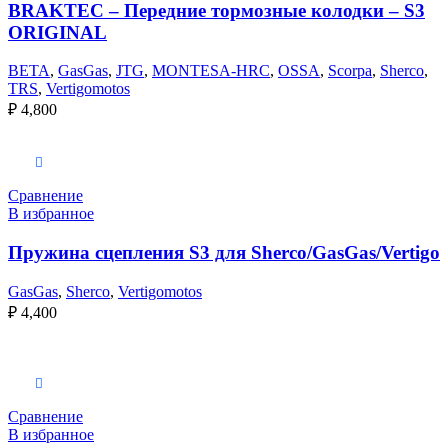
BRAKTEC – Передние тормозные колодки – S3
ORIGINAL
BETA
,
GasGas
,
JTG
,
MONTESA-HRC
,
OSSA
,
Scorpa
,
Sherco
,
TRS
,
Vertigomotos
₽
4,800
В корзину
Сравнение
В избранное
Пружина сцепления S3 для Sherco/GasGas/Vertigo
GasGas
,
Sherco
,
Vertigomotos
₽
4,400
Выберите параметры
Сравнение
В избранное