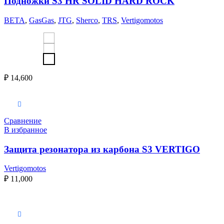
Подножки S3 HR SOLID HARD ROCK
BETA
,
GasGas
,
JTG
,
Sherco
,
TRS
,
Vertigomotos
₽
14,600
В корзину
Сравнение
В избранное
Защита резонатора из карбона S3 VERTIGO
Vertigomotos
₽
11,000
Выберите параметры