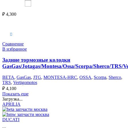
₽
4,300
В корзину
Сравнение
В избранное
Задние тормозные колодки
GasGas/Jotagas/Montesa/Ossa/Scorpa/Sherco/TRS/Ve
BETA
,
GasGas
,
JTG
,
MONTESA-HRC
,
OSSA
,
Scorpa
,
Sherco
,
TRS
,
Vertigomotos
₽
4,100
Показать еще
Загрузка...
APRILIA
DUCATI