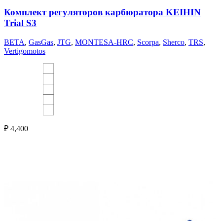
Комплект регуляторов карбюратора KEIHIN
Trial S3
BETA
,
GasGas
,
JTG
,
MONTESA-HRC
,
Scorpa
,
Sherco
,
TRS
,
Vertigomotos
₽
4,400