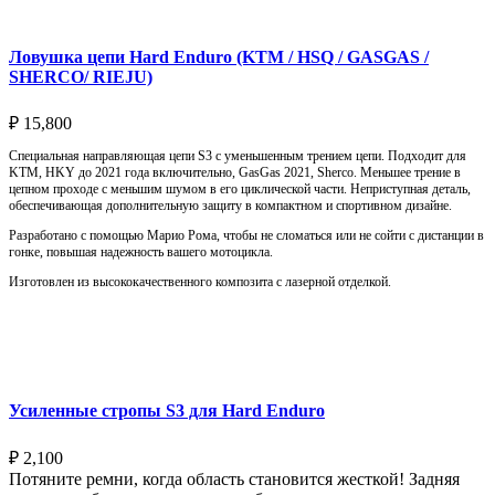
Ловушка цепи Hard Enduro (KTM / HSQ / GASGAS /
SHERCO/ RIEJU)
₽
15,800
Специальная направляющая цепи S3 с уменьшенным трением цепи. Подходит для
KTM, HKY до 2021 года включительно, GasGas 2021, Sherco. Меньшее трение в
цепном проходе с меньшим шумом в его циклической части. Неприступная деталь,
обеспечивающая дополнительную защиту в компактном и спортивном дизайне.
Разработано с помощью Марио Рома, чтобы не сломаться или не сойти с дистанции в
гонке, повышая надежность вашего мотоцикла.
Изготовлен из высококачественного композита с лазерной отделкой.
Выберите параметры
Усиленные стропы S3 для Hard Enduro
₽
2,100
Потяните ремни, когда область становится жесткой! Задняя