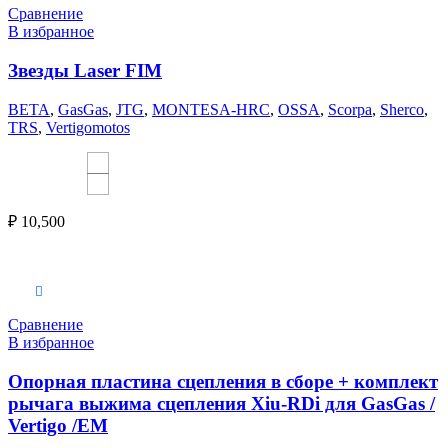
Сравнение
В избранное
Звезды Laser FIM
BETA
,
GasGas
,
JTG
,
MONTESA-HRC
,
OSSA
,
Scorpa
,
Sherco
,
TRS
,
Vertigomotos
₽
10,500
В корзину
Сравнение
В избранное
Опорная пластина сцепления в сборе + комплект
рычага выжима сцепления Xiu-RDi для GasGas /
Vertigo /EM