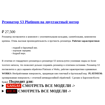
Выберите параметры
Резонатор S3 Platinum на двухтактный мотор
₽
27,500
Резонатор поставляется в комплекте с уплотнительными кольцами, салентблоками, комплектом
крепежа. Очень высокая производительность и прочность резонатора.
Рабочие характеристики:
- гладкий и бархатный низ.
- хорошая середина.
- бодрый верх.
В отличии от стандартного резонатора в резонаторе S3 используется усиленная сварка из более
толстого металла, что позволяет дольше сохранить резонатор в отличном состоянии. Резонатор S3
поставляется в двух варианта обработки Platinum и Works, рабочие характеристики одинаковые.
WORKS:
Необработанная поверхность, придающая вам гоночный и брутальный вид.
PLATINIUM:
хромированная поверхность с отличной антикоррозийной обработкой.
Сделано в Барселоне-Коста-
Подходит для:
Брава!
СМОТРЕТЬ ВСЕ МОДЕЛИ ->
GASGAS
СМОТРЕТЬ ВСЕ МОДЕЛИ ->
RIEJU
Подробнее