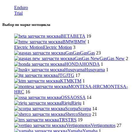
Enduro
Trial
Выбор по марке мотоцикла
BETA
BETA
19
BMW
BMW
1
Electric Motion
Electric Motion
3
GasGas
GasGas
23
GasGas New
GasGas New
2
HONDA
HONDA
1
Husqvarna
Husqvarna
1
JTG
JTG
17
KTM
KTM
1
MONTESA-HRC
MONTESA-
HRC
16
OSSA
OSSA
14
Rieju
Rieju
1
Scorpa
Scorpa
14
Sherco
Sherco
21
TRS
TRS
19
Vertigomotos
Vertigomotos
27
Yamaha
Yamaha
1