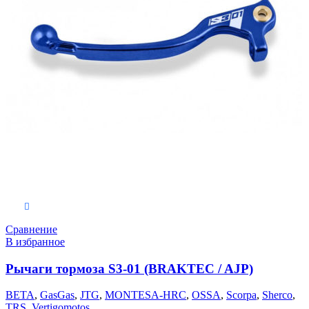
Выберите параметры
Сравнение
В избранное
Рычаги тормоза S3-01 (BRAKTEC / AJP)
BETA
,
GasGas
,
JTG
,
MONTESA-HRC
,
OSSA
,
Scorpa
,
Sherco
,
TRS
,
Vertigomotos