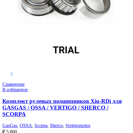
В корзину
Сравнение
В избранное
Комплект рулевых подшипников Xiu-RDi для
GASGAS / OSSA / VERTIGO / SHERCO /
SCORPA
GasGas
,
OSSA
,
Scorpa
,
Sherco
,
Vertigomotos
₽
5,800