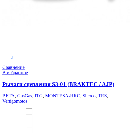
Выберите параметры
Сравнение
В избранное
Рычаги сцепления S3-01 (BRAKTEC / AJP)
BETA
,
GasGas
,
JTG
,
MONTESA-HRC
,
Sherco
,
TRS
,
Vertigomotos