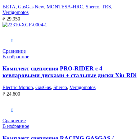
BETA
,
GasGas New
,
MONTESA-HRC
,
Sherco
,
TRS
,
Vertigomotos
₽
29,950
В корзину
Сравнение
В избранное
Комплект сцепления PRO-RIDER с 4
кевларовыми дисками + стальные диски Xiu-RDi
Electric Motion
,
GasGas
,
Sherco
,
Vertigomotos
₽
24,600
В корзину
Сравнение
В избранное
Комплект сцепления RACING GASGAS /