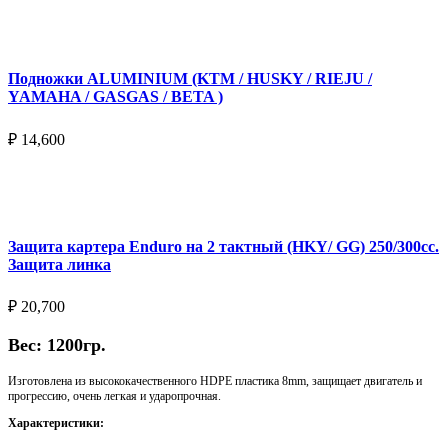
Подробнее
Подножки ALUMINIUM (KTM / HUSKY / RIEJU /
YAMAHA / GASGAS / BETA )
₽
14,600
Выберите параметры
Защита картера Enduro на 2 тактный (HKY/ GG) 250/300cc.
Защита линка
₽
20,700
Вес: 1200гр.
Изготовлена из высококачественного HDPE пластика 8mm, защищает двигатель и
прогрессию, очень легкая и ударопрочная.
Характеристики: