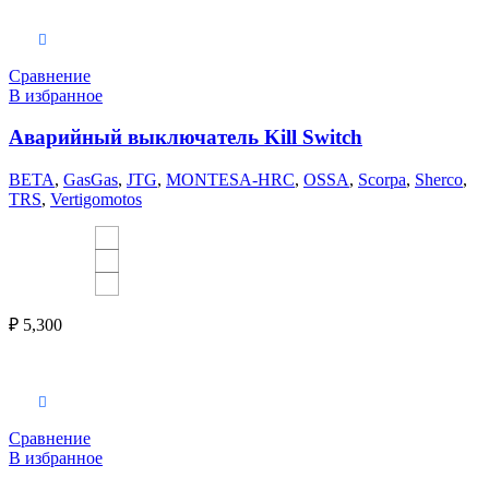
Выберите параметры
Сравнение
В избранное
Аварийный выключатель Kill Switch
BETA
,
GasGas
,
JTG
,
MONTESA-HRC
,
OSSA
,
Scorpa
,
Sherco
,
TRS
,
Vertigomotos
₽
5,300
В корзину
Сравнение
В избранное