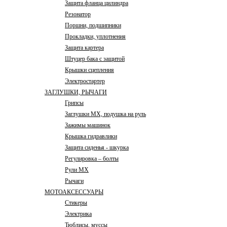
Защита фланца цилиндра
Резонатор
Поршни, подшипники
Прокладки, уплотнения
Защита картера
Штуцер бака с защитой
Крышки сцепления
Электростартер
ЗАГЛУШКИ, РЫЧАГИ
Грипсы
Заглушки MX, подушка на руль
Зажимы машинок
Крышка гидравлики
Защита сиденья - шкурка
Регулировка – болты
Рули MX
Рычаги
МОТОАКСЕССУАРЫ
Стикеры
Электрика
Тюблисы, муссы