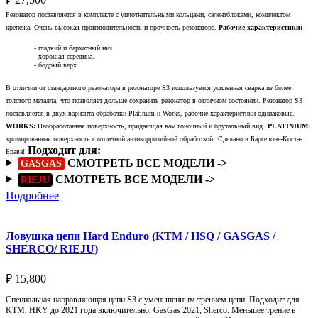
Резонатор поставляется в комплекте с уплотнительными кольцами, салентблоками, комплектом
крепежа. Очень высокая производительность и прочность резонатора.
Рабочие характеристики:
- гладкий и бархатный низ.
- хорошая середина.
- бодрый верх.
В отличии от стандартного резонатора в резонаторе S3 используется усиленная сварка из более
толстого металла, что позволяет дольше сохранить резонатор в отличном состоянии. Резонатор S3
поставляется в двух варианта обработки Platinum и Works, рабочие характеристики одинаковые.
WORKS:
Необработанная поверхность, придающая вам гоночный и брутальный вид.
PLATINIUM:
хромированная поверхность с отличной антикоррозийной обработкой.
Сделано в Барселоне-Коста-
Подходит для:
Брава!
СМОТРЕТЬ ВСЕ МОДЕЛИ ->
GASGAS
СМОТРЕТЬ ВСЕ МОДЕЛИ ->
RIEJU
Подробнее
Ловушка цепи Hard Enduro (KTM / HSQ / GASGAS /
SHERCO/ RIEJU)
₽
15,800
Специальная направляющая цепи S3 с уменьшенным трением цепи. Подходит для
KTM, HKY до 2021 года включительно, GasGas 2021, Sherco. Меньшее трение в