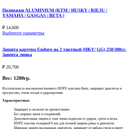
Подножки ALUMINIUM (KTM / HUSKY / RIEJU /
YAMAHA / GASGAS / BETA )
₽
14,600
Выберите параметры
Защита картера Enduro на 2 тактный (HKY/ GG) 250/300cc.
Защита линка
₽
20,700
Вес: 1200гр.
Изготовлена из высококачественного HDPE пластика 8mm, защищает двигатель и
прогрессию, очень легкая и ударопрочная.
Характеристики:
Защищает и скользит по препятствиям.
Без сварных швов и соединений.
Дополнительная защита в зоне линка подвески от ударов, грязи и песка.
HDPE пластик толщиной 8 мм для полной защиты рамы и двигателя.
Широкая защита на крышках двигателя, защищает от набора грязи и имеет