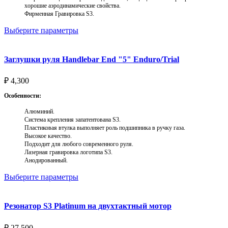
хорошие аэродинамические свойства.
Фирменная Гравировка S3.
Выберите параметры
Заглушки руля Handlebar End "5" Enduro/Trial
₽
4,300
Особенности:
Алюминий.
Система крепления запатентована S3.
Пластиковая втулка выполняет роль подшипника в ручку газа.
Высокое качество.
Подходит для любого современного руля.
Лазерная гравировка логотипа S3.
Анодированный.
Выберите параметры
Резонатор S3 Platinum на двухтактный мотор
₽
27,500