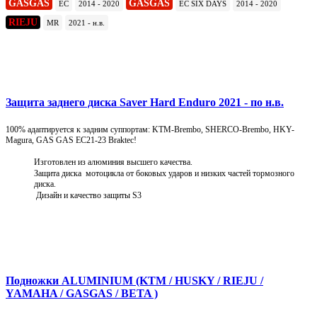
GASGAS
GASGAS
EC
2014 - 2020
EC SIX DAYS
2014 - 2020
RIEJU
MR
2021 - н.в.
Подробнее
Защита заднего диска Saver Hard Enduro 2021 - по н.в.
100% адаптируется к задним суппортам: KTM-Brembo, SHERCO-Brembo, HKY-
Magura, GAS GAS EC21-23 Braktec!
Изготовлен из алюминия высшего качества.
Защита диска мотоцикла от боковых ударов и низких частей тормозного
диска.
Дизайн и качество защиты S3
Подробнее
Подножки ALUMINIUM (KTM / HUSKY / RIEJU /
YAMAHA / GASGAS / BETA )