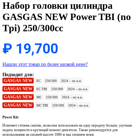
Набор головки цилиндра
GASGAS NEW Power TBI (no
Tpi) 250/300cc
₽
19,700
Нашли этот товар по более низкой цене?
Подходит для:
GASGAS NEW
EC
250/300
2024 – по н.в.
GASGAS NEW
EC TBI
250/300
2024 – по н.в.
GASGAS NEW
MC
250/300
2024 – по н.в.
GASGAS NEW
MC TBI
250/300
2024 – по н.в.
Power Kit:
Изменяет степень сжатия, позволяя использовать на одну передачу больше, улучшая
подачу мощности и крутящий момент двигателя. Также рекомендуется для
использования на средней высоте 1000 м над уровнем моря.