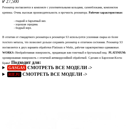
₽
27,500
Резонатор поставляется в комплекте с уплотнительными кольцами, салентблоками, комплектом
крепежа. Очень высокая производительность и прочность резонатора.
Рабочие характеристики:
- гладкий и бархатный низ.
- хорошая середина.
- бодрый верх.
В отличии от стандартного резонатора в резонаторе S3 используется усиленная сварка из более
толстого металла, что позволяет дольше сохранить резонатор в отличном состоянии. Резонатор S3
поставляется в двух варианта обработки Platinum и Works, рабочие характеристики одинаковые.
WORKS:
Необработанная поверхность, придающая вам гоночный и брутальный вид.
PLATINIUM:
хромированная поверхность с отличной антикоррозийной обработкой.
Сделано в Барселоне-Коста-
Подходит для:
Брава!
СМОТРЕТЬ ВСЕ МОДЕЛИ ->
GASGAS
СМОТРЕТЬ ВСЕ МОДЕЛИ ->
RIEJU
Подробнее