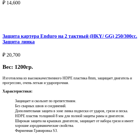
₽
14,600
Выберите параметры
Защита картера Enduro на 2 тактный (HKY/ GG) 250/300cc.
Защита линка
₽
20,700
Вес: 1200гр.
Изготовлена из высококачественного HDPE пластика 8mm, защищает двигатель и
прогрессию, очень легкая и ударопрочная.
Характеристики:
Защищает и скользит по препятствиям.
Без сварных швов и соединений.
Дополнительная защита в зоне линка подвески от ударов, грязи и песка.
HDPE пластик толщиной 8 мм для полной защиты рамы и двигателя.
Широкая защита на крышках двигателя, защищает от набора грязи и имеет
хорошие аэродинамические свойства.
Фирменная Гравировка S3.