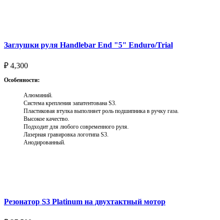
Выберите параметры
Заглушки руля Handlebar End "5" Enduro/Trial
₽
4,300
Особенности:
Алюминий.
Система крепления запатентована S3.
Пластиковая втулка выполняет роль подшипника в ручку газа.
Высокое качество.
Подходит для любого современного руля.
Лазерная гравировка логотипа S3.
Анодированный.
Выберите параметры
Резонатор S3 Platinum на двухтактный мотор