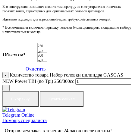
Его конструкция позволяет снизить температуру за счет устранения типичных
горячих точек, характерных для оригинальных головок цилиндров.
Идеально подходит для агрессивной езды, требующей сильных эмоций.
* Все комплекты включают: крышку головки блока цилиндров, вкладыш по выбору
и уплотнительные кольца
250
см³
Объем см³
300
см³
Очистить
Количество товара Набор головки цилиндра GASGAS
NEW Power TBI (no Tpi) 250/300cc
В корзину
Купить сейчас
Telegram
Online
Помощь специалиста
Отправляем заказ в течение 24 часов после оплаты!