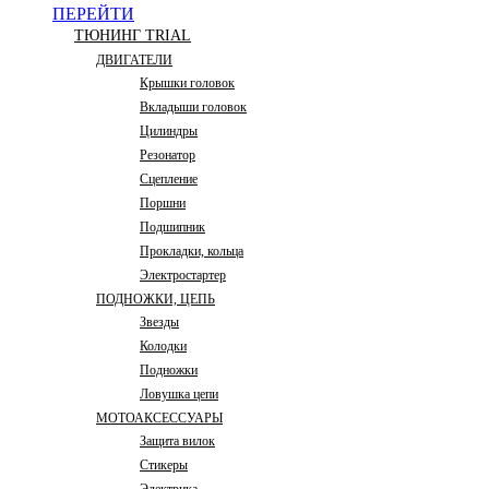
ПЕРЕЙТИ
ТЮНИНГ TRIAL
ДВИГАТЕЛИ
Крышки головок
Вкладыши головок
Цилиндры
Резонатор
Сцепление
Поршни
Подшипник
Прокладки, кольца
Электростартер
ПОДНОЖКИ, ЦЕПЬ
Звезды
Колодки
Подножки
Ловушка цепи
МОТОАКСЕССУАРЫ
Защита вилок
Стикеры