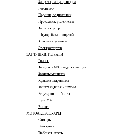
Защита фланца цилиндра
Резонатор
Поршни, подшипники
Прокладки, уплотнения
Защита картера
Штуцер бака с защитой
Крышки сцепления
Электростартер
ЗАГЛУШКИ, РЫЧАГИ
Грипсы
Заглушки MX, подушка на руль
Зажимы машинок
Крышка гидравлики
Защита сиденья - шкурка
Регулировка – болты
Рули MX
Рычаги
МОТОАКСЕССУАРЫ
Стикеры
Электрика
Тюблисы, муссы