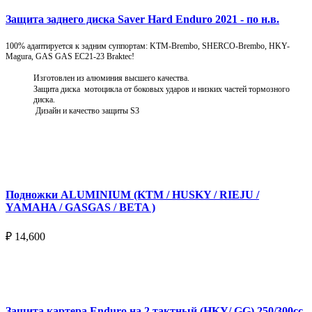
Защита заднего диска Saver Hard Enduro 2021 - по н.в.
100% адаптируется к задним суппортам: KTM-Brembo, SHERCO-Brembo, HKY-
Magura, GAS GAS EC21-23 Braktec!
Изготовлен из алюминия высшего качества.
Защита диска мотоцикла от боковых ударов и низких частей тормозного
диска.
Дизайн и качество защиты S3
Подробнее
Подножки ALUMINIUM (KTM / HUSKY / RIEJU /
YAMAHA / GASGAS / BETA )
₽
14,600
Выберите параметры
Защита картера Enduro на 2 тактный (HKY/ GG) 250/300cc.