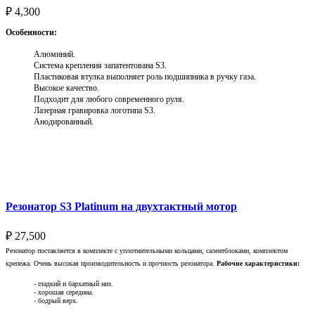
₽
4,300
Особенности:
Алюминий.
Система крепления запатентована S3.
Пластиковая втулка выполняет роль подшипника в ручку газа.
Высокое качество.
Подходит для любого современного руля.
Лазерная гравировка логотипа S3.
Анодированный.
Выберите параметры
Резонатор S3 Platinum на двухтактный мотор
₽
27,500
Резонатор поставляется в комплекте с уплотнительными кольцами, салентблоками, комплектом
крепежа. Очень высокая производительность и прочность резонатора.
Рабочие характеристики:
- гладкий и бархатный низ.
- хорошая середина.
- бодрый верх.