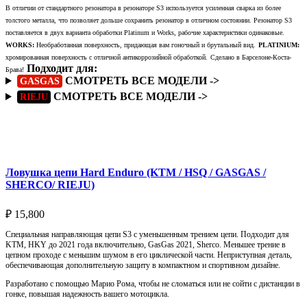
В отличии от стандартного резонатора в резонаторе S3 используется усиленная сварка из более
толстого металла, что позволяет дольше сохранить резонатор в отличном состоянии. Резонатор S3
поставляется в двух варианта обработки Platinum и Works, рабочие характеристики одинаковые.
WORKS:
Необработанная поверхность, придающая вам гоночный и брутальный вид.
PLATINIUM:
хромированная поверхность с отличной антикоррозийной обработкой.
Сделано в Барселоне-Коста-
Подходит для:
Брава!
СМОТРЕТЬ ВСЕ МОДЕЛИ ->
GASGAS
СМОТРЕТЬ ВСЕ МОДЕЛИ ->
RIEJU
Подробнее
Ловушка цепи Hard Enduro (KTM / HSQ / GASGAS /
SHERCO/ RIEJU)
₽
15,800
Специальная направляющая цепи S3 с уменьшенным трением цепи. Подходит для
KTM, HKY до 2021 года включительно, GasGas 2021, Sherco. Меньшее трение в
цепном проходе с меньшим шумом в его циклической части. Неприступная деталь,
обеспечивающая дополнительную защиту в компактном и спортивном дизайне.
Разработано с помощью Марио Рома, чтобы не сломаться или не сойти с дистанции в
гонке, повышая надежность вашего мотоцикла.