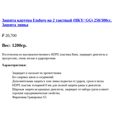
Выберите параметры
Защита картера Enduro на 2 тактный (HKY/ GG) 250/300cc.
Защита линка
₽
20,700
Вес: 1200гр.
Изготовлена из высококачественного HDPE пластика 8mm, защищает двигатель и
прогрессию, очень легкая и ударопрочная.
Характеристики:
Защищает и скользит по препятствиям.
Без сварных швов и соединений.
Дополнительная защита в зоне линка подвески от ударов, грязи и песка.
HDPE пластик толщиной 8 мм для полной защиты рамы и двигателя.
Широкая защита на крышках двигателя, защищает от набора грязи и имеет
хорошие аэродинамические свойства.
Фирменная Гравировка S3.
Выберите параметры