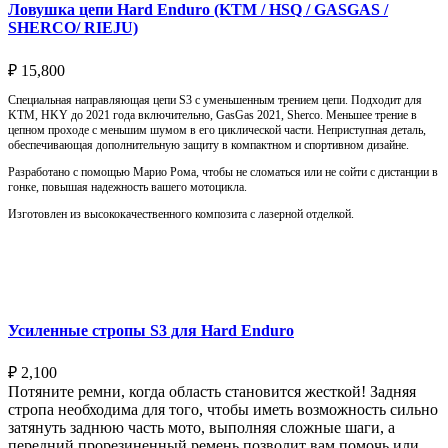
Ловушка цепи Hard Enduro (KTM / HSQ / GASGAS /
SHERCO/ RIEJU)
₽
15,800
Специальная направляющая цепи S3 с уменьшенным трением цепи. Подходит для
KTM, HKY до 2021 года включительно, GasGas 2021, Sherco. Меньшее трение в
цепном проходе с меньшим шумом в его циклической части. Неприступная деталь,
обеспечивающая дополнительную защиту в компактном и спортивном дизайне.
Разработано с помощью Марио Рома, чтобы не сломаться или не сойти с дистанции в
гонке, повышая надежность вашего мотоцикла.
Изготовлен из высококачественного композита с лазерной отделкой.
Выберите параметры
Усиленные стропы S3 для Hard Enduro
₽
2,100
Потяните ремни, когда область становится жесткой! Задняя
стропа необходима для того, чтобы иметь возможность сильно
затянуть заднюю часть мото, выполняя сложные шаги, а
передний прорезиненный ремень позволит вам помочь или