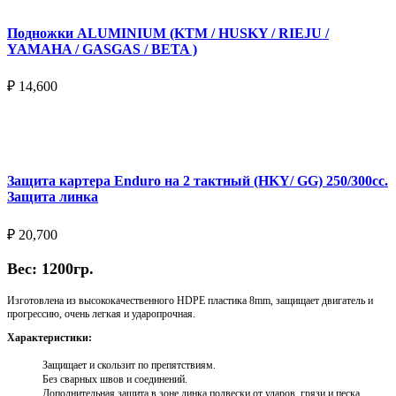
Подножки ALUMINIUM (KTM / HUSKY / RIEJU /
YAMAHA / GASGAS / BETA )
₽
14,600
Выберите параметры
Защита картера Enduro на 2 тактный (HKY/ GG) 250/300cc.
Защита линка
₽
20,700
Вес: 1200гр.
Изготовлена из высококачественного HDPE пластика 8mm, защищает двигатель и
прогрессию, очень легкая и ударопрочная.
Характеристики:
Защищает и скользит по препятствиям.
Без сварных швов и соединений.
Дополнительная защита в зоне линка подвески от ударов, грязи и песка.