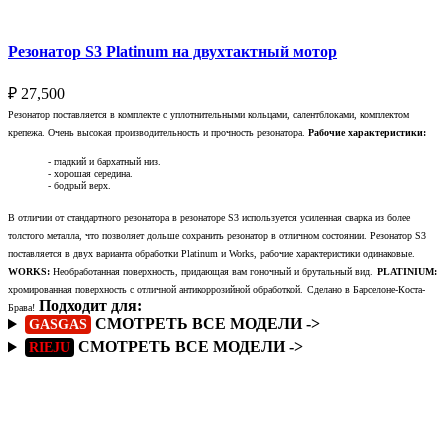
Резонатор S3 Platinum на двухтактный мотор
₽
27,500
Резонатор поставляется в комплекте с уплотнительными кольцами, салентблоками, комплектом
крепежа. Очень высокая производительность и прочность резонатора.
Рабочие характеристики:
- гладкий и бархатный низ.
- хорошая середина.
- бодрый верх.
В отличии от стандартного резонатора в резонаторе S3 используется усиленная сварка из более
толстого металла, что позволяет дольше сохранить резонатор в отличном состоянии. Резонатор S3
поставляется в двух варианта обработки Platinum и Works, рабочие характеристики одинаковые.
WORKS:
Необработанная поверхность, придающая вам гоночный и брутальный вид.
PLATINIUM:
хромированная поверхность с отличной антикоррозийной обработкой.
Сделано в Барселоне-Коста-
Подходит для:
Брава!
СМОТРЕТЬ ВСЕ МОДЕЛИ ->
GASGAS
СМОТРЕТЬ ВСЕ МОДЕЛИ ->
RIEJU
Подробнее