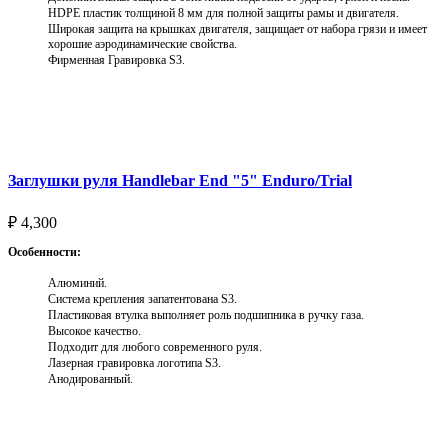
HDPE пластик толщиной 8 мм для полной защиты рамы и двигателя.
Широкая защита на крышках двигателя, защищает от набора грязи и имеет
хорошие аэродинамические свойства.
Фирменная Гравировка S3.
Выберите параметры
Заглушки руля Handlebar End "5" Enduro/Trial
₽
4,300
Особенности:
Алюминий.
Система крепления запатентована S3.
Пластиковая втулка выполняет роль подшипника в ручку газа.
Высокое качество.
Подходит для любого современного руля.
Лазерная гравировка логотипа S3.
Анодированный.
Выберите параметры