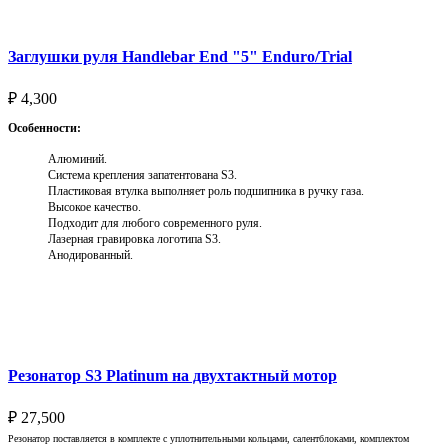
Заглушки руля Handlebar End "5" Enduro/Trial
₽
4,300
Особенности:
Алюминий.
Система крепления запатентована S3.
Пластиковая втулка выполняет роль подшипника в ручку газа.
Высокое качество.
Подходит для любого современного руля.
Лазерная гравировка логотипа S3.
Анодированный.
Выберите параметры
Резонатор S3 Platinum на двухтактный мотор
₽
27,500
Резонатор поставляется в комплекте с уплотнительными кольцами, салентблоками, комплектом