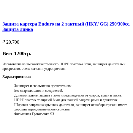
Защита картера Enduro на 2 тактный (HKY/ GG) 250/300cc.
Защита линка
₽
20,700
Вес: 1200гр.
Изготовлена из высококачественного HDPE пластика 8mm, защищает двигатель и
прогрессию, очень легкая и ударопрочная.
Характеристики:
Защищает и скользит по препятствиям.
Без сварных швов и соединений.
Дополнительная защита в зоне линка подвески от ударов, грязи и песка.
HDPE пластик толщиной 8 мм для полной защиты рамы и двигателя.
Широкая защита на крышках двигателя, защищает от набора грязи и имеет
хорошие аэродинамические свойства.
Фирменная Гравировка S3.
Выберите параметры