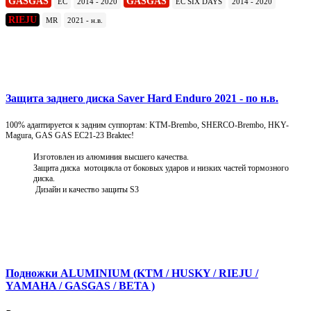
GASGAS
GASGAS
EC
2014 - 2020
EC SIX DAYS
2014 - 2020
RIEJU
MR
2021 - н.в.
Подробнее
Защита заднего диска Saver Hard Enduro 2021 - по н.в.
100% адаптируется к задним суппортам: KTM-Brembo, SHERCO-Brembo, HKY-
Magura, GAS GAS EC21-23 Braktec!
Изготовлен из алюминия высшего качества.
Защита диска мотоцикла от боковых ударов и низких частей тормозного
диска.
Дизайн и качество защиты S3
Подробнее
Подножки ALUMINIUM (KTM / HUSKY / RIEJU /
YAMAHA / GASGAS / BETA )