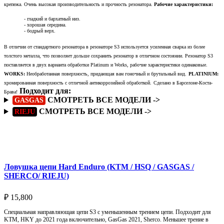
крепежа. Очень высокая производительность и прочность резонатора.
Рабочие характеристики:
- гладкий и бархатный низ.
- хорошая середина.
- бодрый верх.
В отличии от стандартного резонатора в резонаторе S3 используется усиленная сварка из более
толстого металла, что позволяет дольше сохранить резонатор в отличном состоянии. Резонатор S3
поставляется в двух варианта обработки Platinum и Works, рабочие характеристики одинаковые.
WORKS:
Необработанная поверхность, придающая вам гоночный и брутальный вид.
PLATINIUM:
хромированная поверхность с отличной антикоррозийной обработкой.
Сделано в Барселоне-Коста-
Подходит для:
Брава!
СМОТРЕТЬ ВСЕ МОДЕЛИ ->
GASGAS
СМОТРЕТЬ ВСЕ МОДЕЛИ ->
RIEJU
Подробнее
Ловушка цепи Hard Enduro (KTM / HSQ / GASGAS /
SHERCO/ RIEJU)
₽
15,800
Специальная направляющая цепи S3 с уменьшенным трением цепи. Подходит для
KTM, HKY до 2021 года включительно, GasGas 2021, Sherco. Меньшее трение в