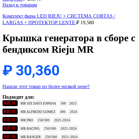
Назад к товарам
Комплект фары LED RIEJU + СИСТЕМА CORTAS /
LARGAS + ПРОТЕКТОР LENTE
₽
19,580
Крышка генератора в сборе с
бендиксом Rieju MR
₽
30,360
Нашли этот товар по более низкой цене?
Подходит для:
RIEJU
MR SIX DAYS ESPANA
300
2025
RIEJU
MR ALFREDO GOMEZ
300
2024
RIEJU
MR PRO
250/300
2021-2024
RIEJU
MR RACING
250/300
2021-2024
RIEJU
MR RANGER
250/300
2021-2024