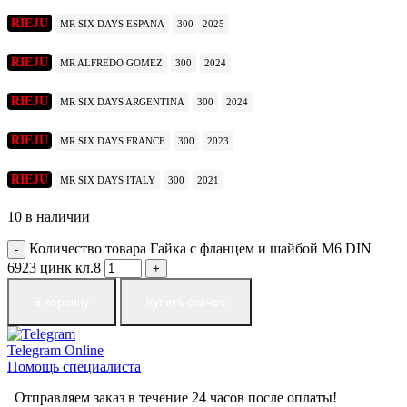
RIEJU
MR SIX DAYS ESPANA
300
2025
RIEJU
MR ALFREDO GOMEZ
300
2024
RIEJU
MR SIX DAYS ARGENTINA
300
2024
RIEJU
MR SIX DAYS FRANCE
300
2023
RIEJU
MR SIX DAYS ITALY
300
2021
10 в наличии
Количество товара Гайка с фланцем и шайбой M6 DIN
6923 цинк кл.8
В корзину
Купить сейчас
Telegram
Online
Помощь специалиста
Отправляем заказ в течение 24 часов после оплаты!