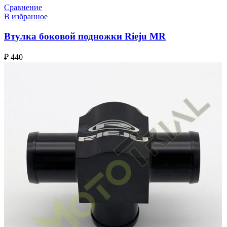
Сравнение
В избранное
Втулка боковой подножки Rieju MR
₽
440