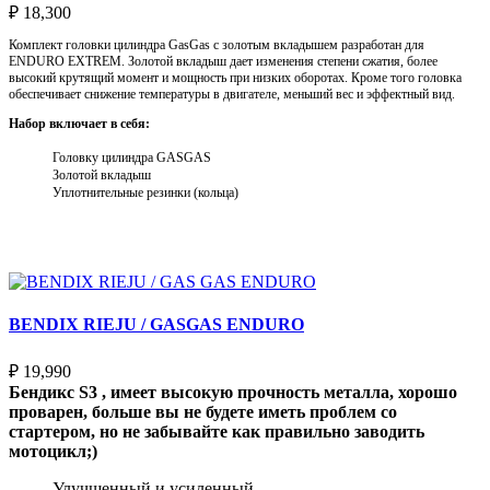
₽
18,300
Комплект головки цилиндра GasGas с золотым вкладышем разработан для
ENDURO EXTREM. Золотой вкладыш дает изменения степени сжатия, более
высокий крутящий момент и мощность при низких оборотах. Кроме того головка
обеспечивает снижение температуры в двигателе, меньший вес и эффектный вид.
Набор включает в себя:
Головку цилиндра GASGAS
Золотой вкладыш
Уплотнительные резинки (кольца)
Выберите параметры
BENDIX RIEJU / GASGAS ENDURO
₽
19,990
Бендикс S3 , имеет высокую прочность металла, хорошо
проварен, больше вы не будете иметь проблем со
стартером, но не забывайте как правильно заводить
мотоцикл;)
Улучшенный и усиленный.