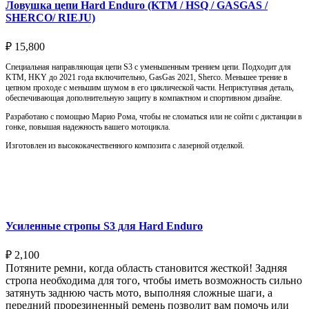
Ловушка цепи Hard Enduro (KTM / HSQ / GASGAS /
SHERCO/ RIEJU)
₽
15,800
Специальная направляющая цепи S3 с уменьшенным трением цепи. Подходит для
KTM, HKY до 2021 года включительно, GasGas 2021, Sherco. Меньшее трение в
цепном проходе с меньшим шумом в его циклической части. Неприступная деталь,
обеспечивающая дополнительную защиту в компактном и спортивном дизайне.
Разработано с помощью Марио Рома, чтобы не сломаться или не сойти с дистанции в
гонке, повышая надежность вашего мотоцикла.
Изготовлен из высококачественного композита с лазерной отделкой.
Выберите параметры
Усиленные стропы S3 для Hard Enduro
₽
2,100
Потяните ремни, когда область становится жесткой! Задняя
стропа необходима для того, чтобы иметь возможность сильно
затянуть заднюю часть мото, выполняя сложные шаги, а
передний прорезиненный ремень позволит вам помочь или