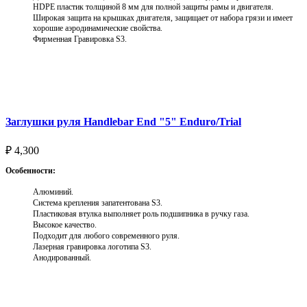
HDPE пластик толщиной 8 мм для полной защиты рамы и двигателя.
Широкая защита на крышках двигателя, защищает от набора грязи и имеет
хорошие аэродинамические свойства.
Фирменная Гравировка S3.
Выберите параметры
Заглушки руля Handlebar End "5" Enduro/Trial
₽
4,300
Особенности:
Алюминий.
Система крепления запатентована S3.
Пластиковая втулка выполняет роль подшипника в ручку газа.
Высокое качество.
Подходит для любого современного руля.
Лазерная гравировка логотипа S3.
Анодированный.
Выберите параметры