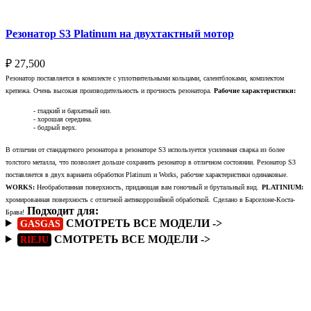
Резонатор S3 Platinum на двухтактный мотор
₽
27,500
Резонатор поставляется в комплекте с уплотнительными кольцами, салентблоками, комплектом
крепежа. Очень высокая производительность и прочность резонатора.
Рабочие характеристики:
- гладкий и бархатный низ.
- хорошая середина.
- бодрый верх.
В отличии от стандартного резонатора в резонаторе S3 используется усиленная сварка из более
толстого металла, что позволяет дольше сохранить резонатор в отличном состоянии. Резонатор S3
поставляется в двух варианта обработки Platinum и Works, рабочие характеристики одинаковые.
WORKS:
Необработанная поверхность, придающая вам гоночный и брутальный вид.
PLATINIUM:
хромированная поверхность с отличной антикоррозийной обработкой.
Сделано в Барселоне-Коста-
Подходит для:
Брава!
СМОТРЕТЬ ВСЕ МОДЕЛИ ->
GASGAS
СМОТРЕТЬ ВСЕ МОДЕЛИ ->
RIEJU
Подробнее