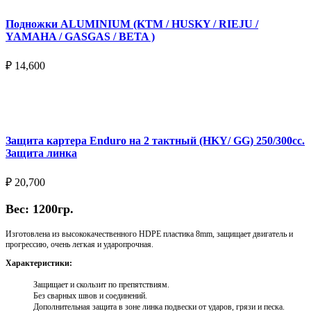
Подножки ALUMINIUM (KTM / HUSKY / RIEJU /
YAMAHA / GASGAS / BETA )
₽
14,600
Выберите параметры
Защита картера Enduro на 2 тактный (HKY/ GG) 250/300cc.
Защита линка
₽
20,700
Вес: 1200гр.
Изготовлена из высококачественного HDPE пластика 8mm, защищает двигатель и
прогрессию, очень легкая и ударопрочная.
Характеристики:
Защищает и скользит по препятствиям.
Без сварных швов и соединений.
Дополнительная защита в зоне линка подвески от ударов, грязи и песка.