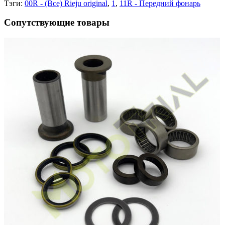
Тэги:
00R - (Все) Rieju original
,
1
,
11R - Передний фонарь
Сопутствующие товары