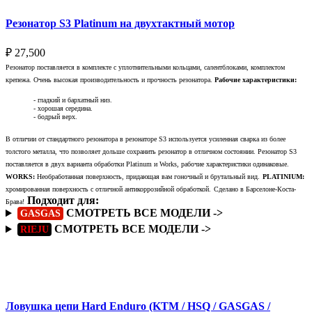
Резонатор S3 Platinum на двухтактный мотор
₽
27,500
Резонатор поставляется в комплекте с уплотнительными кольцами, салентблоками, комплектом
крепежа. Очень высокая производительность и прочность резонатора.
Рабочие характеристики:
- гладкий и бархатный низ.
- хорошая середина.
- бодрый верх.
В отличии от стандартного резонатора в резонаторе S3 используется усиленная сварка из более
толстого металла, что позволяет дольше сохранить резонатор в отличном состоянии. Резонатор S3
поставляется в двух варианта обработки Platinum и Works, рабочие характеристики одинаковые.
WORKS:
Необработанная поверхность, придающая вам гоночный и брутальный вид.
PLATINIUM:
хромированная поверхность с отличной антикоррозийной обработкой.
Сделано в Барселоне-Коста-
Подходит для:
Брава!
СМОТРЕТЬ ВСЕ МОДЕЛИ ->
GASGAS
СМОТРЕТЬ ВСЕ МОДЕЛИ ->
RIEJU
Подробнее
Ловушка цепи Hard Enduro (KTM / HSQ / GASGAS /