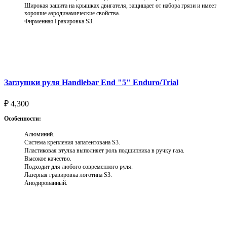
Широкая защита на крышках двигателя, защищает от набора грязи и имеет
хорошие аэродинамические свойства.
Фирменная Гравировка S3.
Выберите параметры
Заглушки руля Handlebar End "5" Enduro/Trial
₽
4,300
Особенности:
Алюминий.
Система крепления запатентована S3.
Пластиковая втулка выполняет роль подшипника в ручку газа.
Высокое качество.
Подходит для любого современного руля.
Лазерная гравировка логотипа S3.
Анодированный.
Выберите параметры