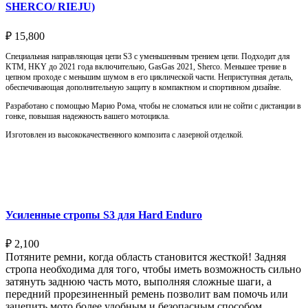
SHERCO/ RIEJU)
₽
15,800
Специальная направляющая цепи S3 с уменьшенным трением цепи. Подходит для
KTM, HKY до 2021 года включительно, GasGas 2021, Sherco. Меньшее трение в
цепном проходе с меньшим шумом в его циклической части. Неприступная деталь,
обеспечивающая дополнительную защиту в компактном и спортивном дизайне.
Разработано с помощью Марио Рома, чтобы не сломаться или не сойти с дистанции в
гонке, повышая надежность вашего мотоцикла.
Изготовлен из высококачественного композита с лазерной отделкой.
Выберите параметры
Усиленные стропы S3 для Hard Enduro
₽
2,100
Потяните ремни, когда область становится жесткой! Задняя
стропа необходима для того, чтобы иметь возможность сильно
затянуть заднюю часть мото, выполняя сложные шаги, а
передний прорезиненный ремень позволит вам помочь или
зацепить мото более удобным и безопасным способом.