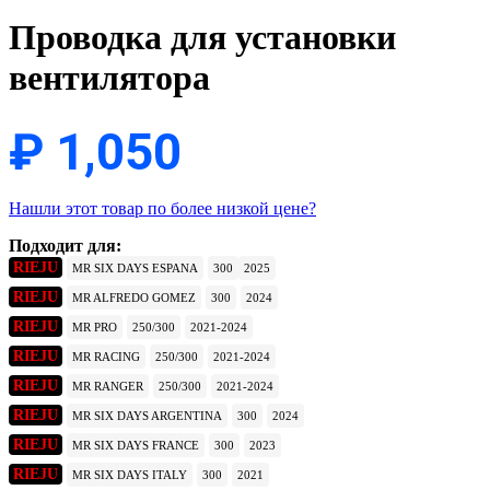
Проводка для установки
вентилятора
₽
1,050
Нашли этот товар по более низкой цене?
Подходит для:
RIEJU
MR SIX DAYS ESPANA
300
2025
RIEJU
MR ALFREDO GOMEZ
300
2024
RIEJU
MR PRO
250/300
2021-2024
RIEJU
MR RACING
250/300
2021-2024
RIEJU
MR RANGER
250/300
2021-2024
RIEJU
MR SIX DAYS ARGENTINA
300
2024
RIEJU
MR SIX DAYS FRANCE
300
2023
RIEJU
MR SIX DAYS ITALY
300
2021