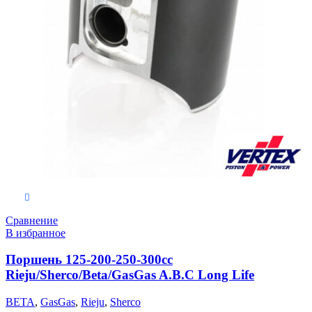
Выберите параметры
Сравнение
В избранное
Поршень 125-200-250-300сс
Rieju/Sherco/Beta/GasGas A.B.C Long Life
BETA
,
GasGas
,
Rieju
,
Sherco