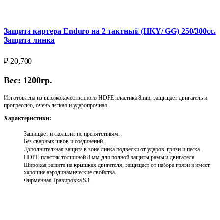
Защита картера Enduro на 2 тактный (HKY/ GG) 250/300cc.
Защита линка
₽
20,700
Вес: 1200гр.
Изготовлена из высококачественного HDPE пластика 8mm, защищает двигатель и
прогрессию, очень легкая и ударопрочная.
Характеристики:
Защищает и скользит по препятствиям.
Без сварных швов и соединений.
Дополнительная защита в зоне линка подвески от ударов, грязи и песка.
HDPE пластик толщиной 8 мм для полной защиты рамы и двигателя.
Широкая защита на крышках двигателя, защищает от набора грязи и имеет
хорошие аэродинамические свойства.
Фирменная Гравировка S3.
Выберите параметры