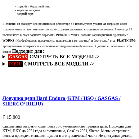
- гладкий и бархатный низ.
- хорошая середина.
- бодрый верх.
В отличии от стандартного резонатора в резонаторе S3 используется усиленная сварка из более
толстого металла, что позволяет дольше сохранить резонатор в отличном состоянии. Резонатор S3
поставляется в двух варианта обработки Platinum и Works, рабочие характеристики одинаковые.
WORKS:
Необработанная поверхность, придающая вам гоночный и брутальный вид.
PLATINIUM:
хромированная поверхность с отличной антикоррозийной обработкой.
Сделано в Барселоне-Коста-
Подходит для:
Брава!
СМОТРЕТЬ ВСЕ МОДЕЛИ ->
GASGAS
СМОТРЕТЬ ВСЕ МОДЕЛИ ->
RIEJU
Подробнее
Ловушка цепи Hard Enduro (KTM / HSQ / GASGAS /
SHERCO/ RIEJU)
₽
15,800
Специальная направляющая цепи S3 с уменьшенным трением цепи. Подходит для
KTM, HKY до 2021 года включительно, GasGas 2021, Sherco. Меньшее трение в
цепном проходе с меньшим шумом в его циклической части. Неприступная деталь,