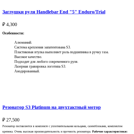
Заглушки руля Handlebar End "5" Enduro/Trial
₽
4,300
Особенности:
Алюминий.
Система крепления запатентована S3.
Пластиковая втулка выполняет роль подшипника в ручку газа.
Высокое качество.
Подходит для любого современного руля.
Лазерная гравировка логотипа S3.
Анодированный.
Выберите параметры
Резонатор S3 Platinum на двухтактный мотор
₽
27,500
Резонатор поставляется в комплекте с уплотнительными кольцами, салентблоками, комплектом
крепежа. Очень высокая производительность и прочность резонатора.
Рабочие характеристики: