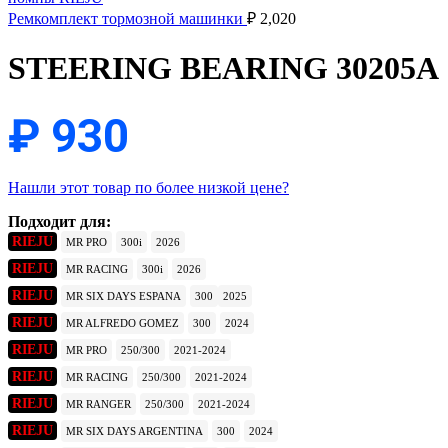
Ремкомплект тормозной машинки
₽
2,020
STEERING BEARING 30205A
₽
930
Нашли этот товар по более низкой цене?
Подходит для:
RIEJU
MR PRO
300i
2026
RIEJU
MR RACING
300i
2026
RIEJU
MR SIX DAYS ESPANA
300
2025
RIEJU
MR ALFREDO GOMEZ
300
2024
RIEJU
MR PRO
250/300
2021-2024
RIEJU
MR RACING
250/300
2021-2024
RIEJU
MR RANGER
250/300
2021-2024
RIEJU
MR SIX DAYS ARGENTINA
300
2024