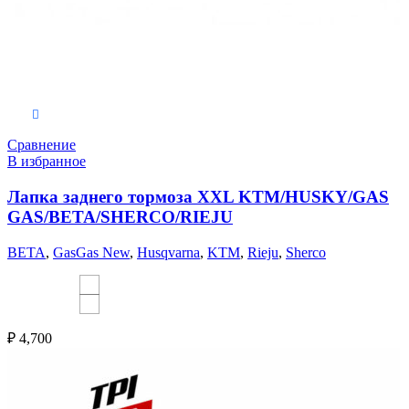
Выберите параметры
Сравнение
В избранное
Лапка заднего тормоза XXL KTM/HUSKY/GAS
GAS/BETA/SHERCO/RIEJU
BETA
,
GasGas New
,
Husqvarna
,
KTM
,
Rieju
,
Sherco
₽
4,700