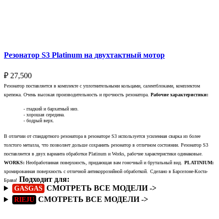
Выберите параметры
Резонатор S3 Platinum на двухтактный мотор
₽
27,500
Резонатор поставляется в комплекте с уплотнительными кольцами, салентблоками, комплектом
крепежа. Очень высокая производительность и прочность резонатора.
Рабочие характеристики:
- гладкий и бархатный низ.
- хорошая середина.
- бодрый верх.
В отличии от стандартного резонатора в резонаторе S3 используется усиленная сварка из более
толстого металла, что позволяет дольше сохранить резонатор в отличном состоянии. Резонатор S3
поставляется в двух варианта обработки Platinum и Works, рабочие характеристики одинаковые.
WORKS:
Необработанная поверхность, придающая вам гоночный и брутальный вид.
PLATINIUM:
хромированная поверхность с отличной антикоррозийной обработкой.
Сделано в Барселоне-Коста-
Подходит для:
Брава!
СМОТРЕТЬ ВСЕ МОДЕЛИ ->
GASGAS
СМОТРЕТЬ ВСЕ МОДЕЛИ ->
RIEJU
Подробнее