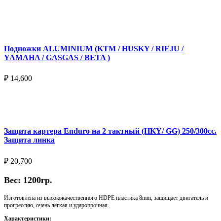
Подробнее
Подножки ALUMINIUM (KTM / HUSKY / RIEJU /
YAMAHA / GASGAS / BETA )
₽
14,600
Выберите параметры
Защита картера Enduro на 2 тактный (HKY/ GG) 250/300cc.
Защита линка
₽
20,700
Вес: 1200гр.
Изготовлена из высококачественного HDPE пластика 8mm, защищает двигатель и
прогрессию, очень легкая и ударопрочная.
Характеристики: