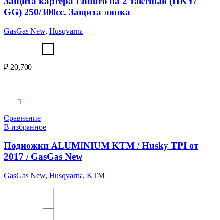
Защита картера Enduro на 2 тактный (HKY/
GG) 250/300cc. Защита линка
GasGas New
,
Husqvarna
₽
20,700
Выберите параметры
Сравнение
В избранное
Подножки ALUMINIUM KTM / Husky TPI от
2017 / GasGas New
GasGas New
,
Husqvarna
,
KTM