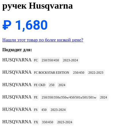
ручек Husqvarna
₽
1,680
Нашли этот товар по более низкой цене?
Подходит для:
HUSQVARNA
FC
250/350/450
2023-2024
HUSQVARNA
FC ROCKSTAR EDITION
250/450
2022-2023
HUSQVARNA
FE CKD
250
2024
HUSQVARNA
FE
250/350/350s/350w/450/501s/501/501w
2024
HUSQVARNA
FS
450
2023-2024
HUSQVARNA
FX
350/450
2023-2024