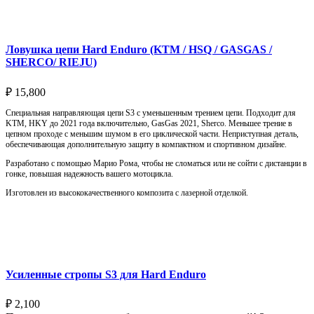
Ловушка цепи Hard Enduro (KTM / HSQ / GASGAS /
SHERCO/ RIEJU)
₽
15,800
Специальная направляющая цепи S3 с уменьшенным трением цепи. Подходит для
KTM, HKY до 2021 года включительно, GasGas 2021, Sherco. Меньшее трение в
цепном проходе с меньшим шумом в его циклической части. Неприступная деталь,
обеспечивающая дополнительную защиту в компактном и спортивном дизайне.
Разработано с помощью Марио Рома, чтобы не сломаться или не сойти с дистанции в
гонке, повышая надежность вашего мотоцикла.
Изготовлен из высококачественного композита с лазерной отделкой.
Выберите параметры
Усиленные стропы S3 для Hard Enduro
₽
2,100