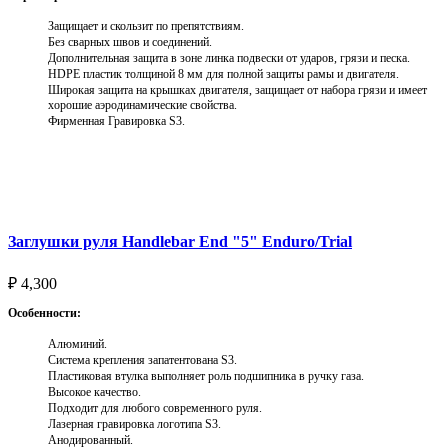
Защищает и скользит по препятствиям.
Без сварных швов и соединений.
Дополнительная защита в зоне линка подвески от ударов, грязи и песка.
HDPE пластик толщиной 8 мм для полной защиты рамы и двигателя.
Широкая защита на крышках двигателя, защищает от набора грязи и имеет
хорошие аэродинамические свойства.
Фирменная Гравировка S3.
Выберите параметры
Заглушки руля Handlebar End "5" Enduro/Trial
₽
4,300
Особенности:
Алюминий.
Система крепления запатентована S3.
Пластиковая втулка выполняет роль подшипника в ручку газа.
Высокое качество.
Подходит для любого современного руля.
Лазерная гравировка логотипа S3.
Анодированный.