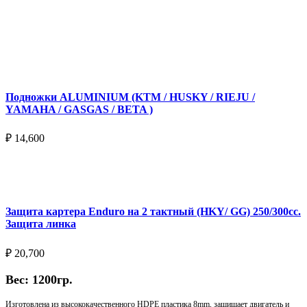
Подножки ALUMINIUM (KTM / HUSKY / RIEJU /
YAMAHA / GASGAS / BETA )
₽
14,600
Выберите параметры
Защита картера Enduro на 2 тактный (HKY/ GG) 250/300cc.
Защита линка
₽
20,700
Вес: 1200гр.
Изготовлена из высококачественного HDPE пластика 8mm, защищает двигатель и