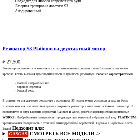
Подходит для любого современного руля.
Лазерная гравировка логотипа S3.
Анодированный.
Выберите параметры
Резонатор S3 Platinum на двухтактный мотор
₽
27,500
Резонатор поставляется в комплекте с уплотнительными кольцами, салентблоками, комплектом
крепежа. Очень высокая производительность и прочность резонатора.
Рабочие характеристики:
- гладкий и бархатный низ.
- хорошая середина.
- бодрый верх.
В отличии от стандартного резонатора в резонаторе S3 используется усиленная сварка из более
толстого металла, что позволяет дольше сохранить резонатор в отличном состоянии. Резонатор S3
поставляется в двух варианта обработки Platinum и Works, рабочие характеристики одинаковые.
WORKS:
Необработанная поверхность, придающая вам гоночный и брутальный вид.
PLATINIUM:
хромированная поверхность с отличной антикоррозийной обработкой.
Сделано в Барселоне-Коста-
Подходит для:
Брава!
СМОТРЕТЬ ВСЕ МОДЕЛИ ->
GASGAS