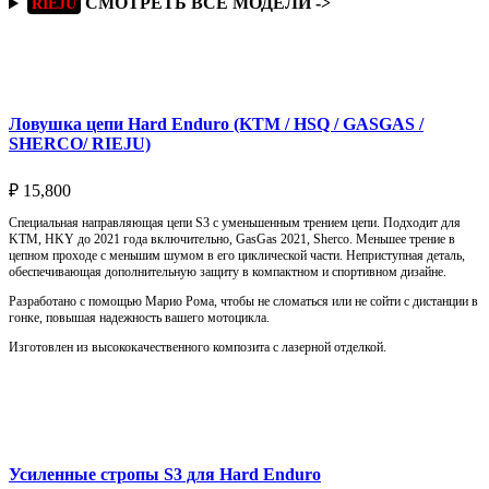
СМОТРЕТЬ ВСЕ МОДЕЛИ ->
RIEJU
Подробнее
Ловушка цепи Hard Enduro (KTM / HSQ / GASGAS /
SHERCO/ RIEJU)
₽
15,800
Специальная направляющая цепи S3 с уменьшенным трением цепи. Подходит для
KTM, HKY до 2021 года включительно, GasGas 2021, Sherco. Меньшее трение в
цепном проходе с меньшим шумом в его циклической части. Неприступная деталь,
обеспечивающая дополнительную защиту в компактном и спортивном дизайне.
Разработано с помощью Марио Рома, чтобы не сломаться или не сойти с дистанции в
гонке, повышая надежность вашего мотоцикла.
Изготовлен из высококачественного композита с лазерной отделкой.
Выберите параметры
Усиленные стропы S3 для Hard Enduro