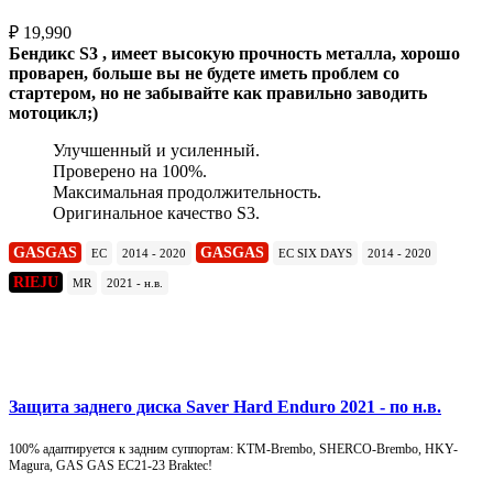
₽
19,990
Бендикс S3 , имеет высокую прочность металла, хорошо
проварен, больше вы не будете иметь проблем со
стартером, но не забывайте как правильно заводить
мотоцикл;)
Улучшенный и усиленный.
Проверено на 100%.
Максимальная продолжительность.
Оригинальное качество S3.
GASGAS
GASGAS
EC
2014 - 2020
EC SIX DAYS
2014 - 2020
RIEJU
MR
2021 - н.в.
Подробнее
Защита заднего диска Saver Hard Enduro 2021 - по н.в.
100% адаптируется к задним суппортам: KTM-Brembo, SHERCO-Brembo, HKY-
Magura, GAS GAS EC21-23 Braktec!