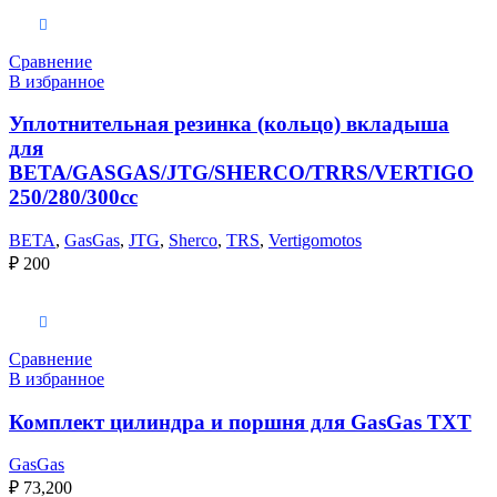
В корзину
Сравнение
В избранное
Уплотнительная резинка (кольцо) вкладыша
для
BETA/GASGAS/JTG/SHERCO/TRRS/VERTIGO
250/280/300cc
BETA
,
GasGas
,
JTG
,
Sherco
,
TRS
,
Vertigomotos
₽
200
Выберите параметры
Сравнение
В избранное
Комплект цилиндра и поршня для GasGas TXT
GasGas
₽
73,200