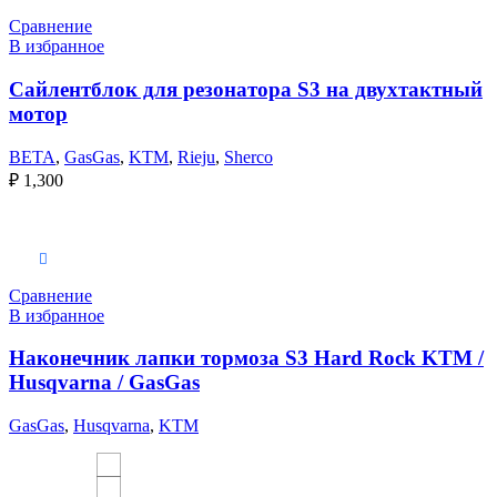
Сравнение
В избранное
Cайлентблок для резонатора S3 на двухтактный
мотор
BETA
,
GasGas
,
KTM
,
Rieju
,
Sherco
₽
1,300
Выберите параметры
Сравнение
В избранное
Наконечник лапки тормоза S3 Hard Rock KTM /
Husqvarna / GasGas
GasGas
,
Husqvarna
,
KTM