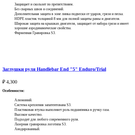
Защищает и скользит по препятствиям.
Без сварных швов и соединений.
Дополнительная защита в зоне линка подвески от ударов, грязи и песка.
HDPE пластик толщиной 8 мм для полной защиты рамы и двигателя.
Широкая защита на крышках двигателя, защищает от набора грязи и имеет
хорошие аэродинамические свойства.
Фирменная Гравировка S3.
Выберите параметры
Заглушки руля Handlebar End "5" Enduro/Trial
₽
4,300
Особенности:
Алюминий.
Система крепления запатентована S3.
Пластиковая втулка выполняет роль подшипника в ручку газа.
Высокое качество.
Подходит для любого современного руля.
Лазерная гравировка логотипа S3.
Анодированный.