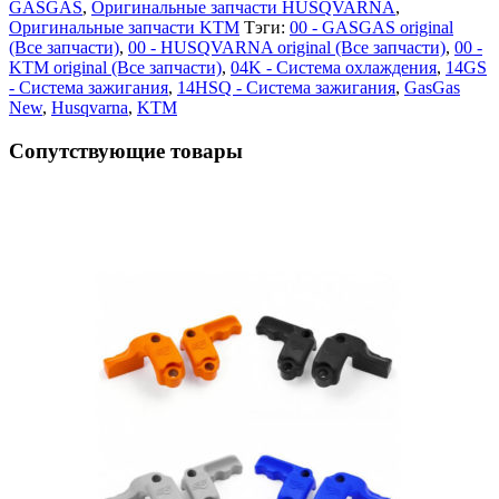
GASGAS
,
Оригинальные запчасти HUSQVARNA
,
Оригинальные запчасти KTM
Тэги:
00 - GASGAS original
(Все запчасти)
,
00 - HUSQVARNA original (Все запчасти)
,
00 -
KTM original (Все запчасти)
,
04K - Система охлаждения
,
14GS
- Система зажигания
,
14HSQ - Система зажигания
,
GasGas
New
,
Husqvarna
,
KTM
Сопутствующие товары