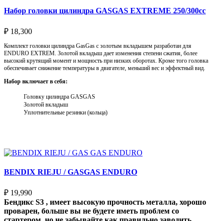
Набор головки цилиндра GASGAS EXTREME 250/300cc
₽
18,300
Комплект головки цилиндра GasGas с золотым вкладышем разработан для
ENDURO EXTREM. Золотой вкладыш дает изменения степени сжатия, более
высокий крутящий момент и мощность при низких оборотах. Кроме того головка
обеспечивает снижение температуры в двигателе, меньший вес и эффектный вид.
Набор включает в себя:
Головку цилиндра GASGAS
Золотой вкладыш
Уплотнительные резинки (кольца)
Выберите параметры
BENDIX RIEJU / GASGAS ENDURO
₽
19,990
Бендикс S3 , имеет высокую прочность металла, хорошо
проварен, больше вы не будете иметь проблем со
стартером, но не забывайте как правильно заводить