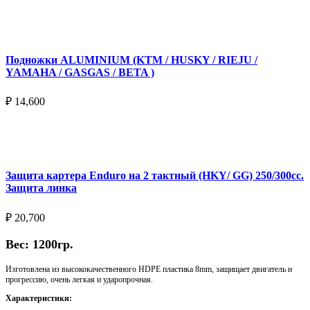
Подробнее
Подножки ALUMINIUM (KTM / HUSKY / RIEJU /
YAMAHA / GASGAS / BETA )
₽
14,600
Выберите параметры
Защита картера Enduro на 2 тактный (HKY/ GG) 250/300cc.
Защита линка
₽
20,700
Вес: 1200гр.
Изготовлена из высококачественного HDPE пластика 8mm, защищает двигатель и
прогрессию, очень легкая и ударопрочная.
Характеристики: