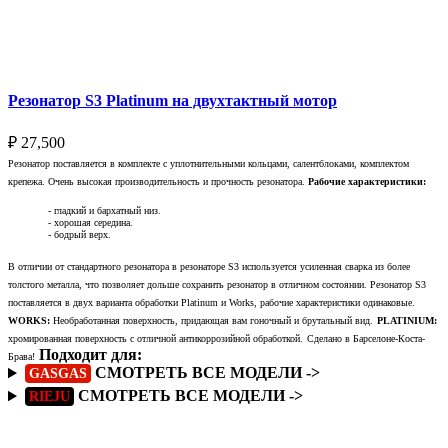
Выберите параметры
Резонатор S3 Platinum на двухтактный мотор
₽
27,500
Резонатор поставляется в комплекте с уплотнительными кольцами, салентблоками, комплектом
крепежа. Очень высокая производительность и прочность резонатора.
Рабочие характеристики:
- гладкий и бархатный низ.
- хорошая середина.
- бодрый верх.
В отличии от стандартного резонатора в резонаторе S3 используется усиленная сварка из более
толстого металла, что позволяет дольше сохранить резонатор в отличном состоянии. Резонатор S3
поставляется в двух варианта обработки Platinum и Works, рабочие характеристики одинаковые.
WORKS:
Необработанная поверхность, придающая вам гоночный и брутальный вид.
PLATINIUM:
хромированная поверхность с отличной антикоррозийной обработкой.
Сделано в Барселоне-Коста-
Подходит для:
Брава!
СМОТРЕТЬ ВСЕ МОДЕЛИ ->
GASGAS
СМОТРЕТЬ ВСЕ МОДЕЛИ ->
RIEJU
Подробнее