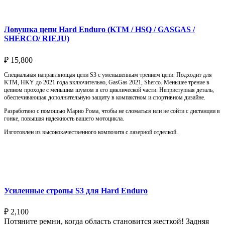
Ловушка цепи Hard Enduro (KTM / HSQ / GASGAS /
SHERCO/ RIEJU)
₽
15,800
Специальная направляющая цепи S3 с уменьшенным трением цепи. Подходит для
KTM, HKY до 2021 года включительно, GasGas 2021, Sherco. Меньшее трение в
цепном проходе с меньшим шумом в его циклической части. Неприступная деталь,
обеспечивающая дополнительную защиту в компактном и спортивном дизайне.
Разработано с помощью Марио Рома, чтобы не сломаться или не сойти с дистанции в
гонке, повышая надежность вашего мотоцикла.
Изготовлен из высококачественного композита с лазерной отделкой.
Выберите параметры
Усиленные стропы S3 для Hard Enduro
₽
2,100
Потяните ремни, когда область становится жесткой! Задняя