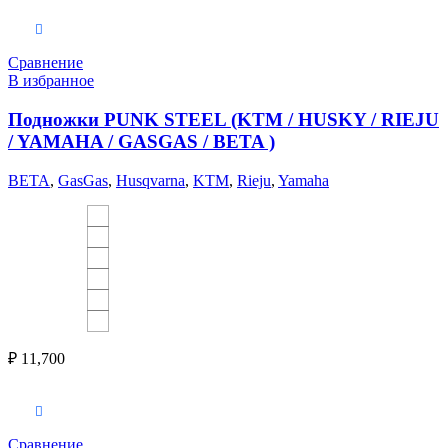
Выберите параметры
Сравнение
В избранное
Подножки PUNK STEEL (KTM / HUSKY / RIEJU
/ YAMAHA / GASGAS / BETA )
BETA
,
GasGas
,
Husqvarna
,
KTM
,
Rieju
,
Yamaha
₽
11,700
Выберите параметры
Сравнение