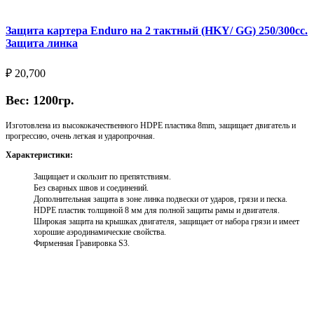
Защита картера Enduro на 2 тактный (HKY/ GG) 250/300cc.
Защита линка
₽
20,700
Вес: 1200гр.
Изготовлена из высококачественного HDPE пластика 8mm, защищает двигатель и
прогрессию, очень легкая и ударопрочная.
Характеристики:
Защищает и скользит по препятствиям.
Без сварных швов и соединений.
Дополнительная защита в зоне линка подвески от ударов, грязи и песка.
HDPE пластик толщиной 8 мм для полной защиты рамы и двигателя.
Широкая защита на крышках двигателя, защищает от набора грязи и имеет
хорошие аэродинамические свойства.
Фирменная Гравировка S3.
Выберите параметры