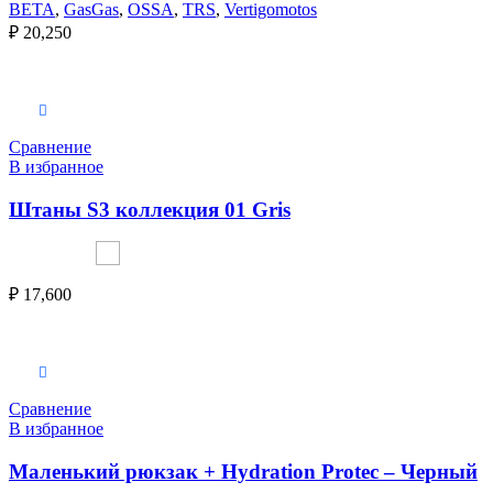
BETA
,
GasGas
,
OSSA
,
TRS
,
Vertigomotos
₽
20,250
Выберите параметры
Сравнение
В избранное
Штаны S3 коллекция 01 Gris
₽
17,600
Выберите параметры
Сравнение
В избранное
Маленький рюкзак + Hydration Protec – Черный