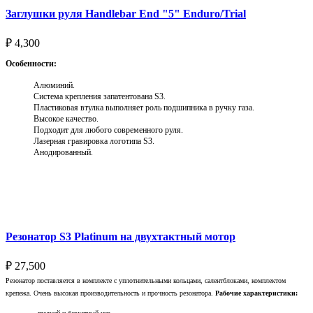
Заглушки руля Handlebar End "5" Enduro/Trial
₽
4,300
Особенности:
Алюминий.
Система крепления запатентована S3.
Пластиковая втулка выполняет роль подшипника в ручку газа.
Высокое качество.
Подходит для любого современного руля.
Лазерная гравировка логотипа S3.
Анодированный.
Выберите параметры
Резонатор S3 Platinum на двухтактный мотор
₽
27,500
Резонатор поставляется в комплекте с уплотнительными кольцами, салентблоками, комплектом
крепежа. Очень высокая производительность и прочность резонатора.
Рабочие характеристики: