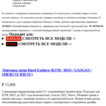
- гладкий и бархатный низ.
- хорошая середина.
- бодрый верх.
В отличии от стандартного резонатора в резонаторе S3 используется усиленная сварка из более
толстого металла, что позволяет дольше сохранить резонатор в отличном состоянии. Резонатор S3
поставляется в двух варианта обработки Platinum и Works, рабочие характеристики одинаковые.
WORKS:
Необработанная поверхность, придающая вам гоночный и брутальный вид.
PLATINIUM:
хромированная поверхность с отличной антикоррозийной обработкой.
Сделано в Барселоне-Коста-
Подходит для:
Брава!
СМОТРЕТЬ ВСЕ МОДЕЛИ ->
GASGAS
СМОТРЕТЬ ВСЕ МОДЕЛИ ->
RIEJU
Подробнее
Ловушка цепи Hard Enduro (KTM / HSQ / GASGAS /
SHERCO/ RIEJU)
₽
15,800
Специальная направляющая цепи S3 с уменьшенным трением цепи. Подходит для
KTM, HKY до 2021 года включительно, GasGas 2021, Sherco. Меньшее трение в
цепном проходе с меньшим шумом в его циклической части. Неприступная деталь,
обеспечивающая дополнительную защиту в компактном и спортивном дизайне.