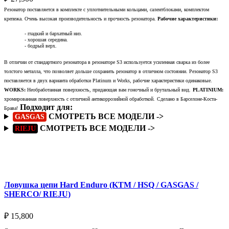
Резонатор поставляется в комплекте с уплотнительными кольцами, салентблоками, комплектом
крепежа. Очень высокая производительность и прочность резонатора.
Рабочие характеристики:
- гладкий и бархатный низ.
- хорошая середина.
- бодрый верх.
В отличии от стандартного резонатора в резонаторе S3 используется усиленная сварка из более
толстого металла, что позволяет дольше сохранить резонатор в отличном состоянии. Резонатор S3
поставляется в двух варианта обработки Platinum и Works, рабочие характеристики одинаковые.
WORKS:
Необработанная поверхность, придающая вам гоночный и брутальный вид.
PLATINIUM:
хромированная поверхность с отличной антикоррозийной обработкой.
Сделано в Барселоне-Коста-
Подходит для:
Брава!
СМОТРЕТЬ ВСЕ МОДЕЛИ ->
GASGAS
СМОТРЕТЬ ВСЕ МОДЕЛИ ->
RIEJU
Подробнее
Ловушка цепи Hard Enduro (KTM / HSQ / GASGAS /
SHERCO/ RIEJU)
₽
15,800