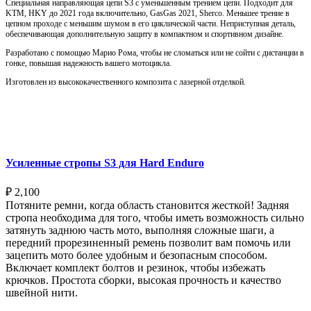
Специальная направляющая цепи S3 с уменьшенным трением цепи. Подходит для
KTM, HKY до 2021 года включительно, GasGas 2021, Sherco. Меньшее трение в
цепном проходе с меньшим шумом в его циклической части. Неприступная деталь,
обеспечивающая дополнительную защиту в компактном и спортивном дизайне.
Разработано с помощью Марио Рома, чтобы не сломаться или не сойти с дистанции в
гонке, повышая надежность вашего мотоцикла.
Изготовлен из высококачественного композита с лазерной отделкой.
Выберите параметры
Усиленные стропы S3 для Hard Enduro
₽
2,100
Потяните ремни, когда область становится жесткой! Задняя
стропа необходима для того, чтобы иметь возможность сильно
затянуть заднюю часть мото, выполняя сложные шаги, а
передний прорезиненный ремень позволит вам помочь или
зацепить мото более удобным и безопасным способом.
Включает комплект болтов и резинок, чтобы избежать
крючков. Простота сборки, высокая прочность и качество
швейной нити.