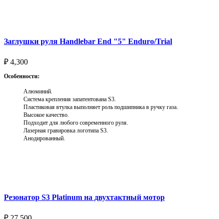
Выберите параметры
Заглушки руля Handlebar End "5" Enduro/Trial
₽
4,300
Особенности:
Алюминий.
Система крепления запатентована S3.
Пластиковая втулка выполняет роль подшипника в ручку газа.
Высокое качество.
Подходит для любого современного руля.
Лазерная гравировка логотипа S3.
Анодированный.
Выберите параметры
Резонатор S3 Platinum на двухтактный мотор
₽
27,500