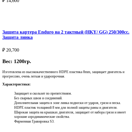
₽
14,600
Выберите параметры
Защита картера Enduro на 2 тактный (HKY/ GG) 250/300cc.
Защита линка
₽
20,700
Вес: 1200гр.
Изготовлена из высококачественного HDPE пластика 8mm, защищает двигатель и
прогрессию, очень легкая и ударопрочная.
Характеристики:
Защищает и скользит по препятствиям.
Без сварных швов и соединений.
Дополнительная защита в зоне линка подвески от ударов, грязи и песка.
HDPE пластик толщиной 8 мм для полной защиты рамы и двигателя.
Широкая защита на крышках двигателя, защищает от набора грязи и имеет
хорошие аэродинамические свойства.
Фирменная Гравировка S3.