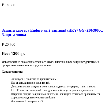
₽
14,600
Выберите параметры
Защита картера Enduro на 2 тактный (HKY/ GG) 250/300cc.
Защита линка
₽
20,700
Вес: 1200гр.
Изготовлена из высококачественного HDPE пластика 8mm, защищает двигатель и
прогрессию, очень легкая и ударопрочная.
Характеристики:
Защищает и скользит по препятствиям.
Без сварных швов и соединений.
Дополнительная защита в зоне линка подвески от ударов, грязи и песка.
HDPE пластик толщиной 8 мм для полной защиты рамы и двигателя.
Широкая защита на крышках двигателя, защищает от набора грязи и имеет
хорошие аэродинамические свойства.
Фирменная Гравировка S3.