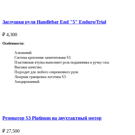
Заглушки руля Handlebar End "5" Enduro/Trial
₽
4,300
Особенности:
Алюминий.
Система крепления запатентована S3.
Пластиковая втулка выполняет роль подшипника в ручку газа.
Высокое качество.
Подходит для любого современного руля.
Лазерная гравировка логотипа S3.
Анодированный.
Выберите параметры
Резонатор S3 Platinum на двухтактный мотор
₽
27,500