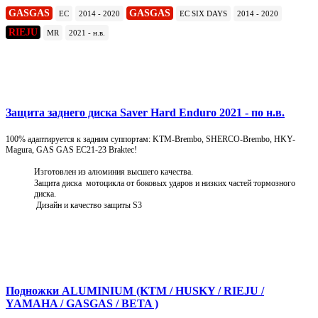
GASGAS
GASGAS
EC
2014 - 2020
EC SIX DAYS
2014 - 2020
RIEJU
MR
2021 - н.в.
Подробнее
Защита заднего диска Saver Hard Enduro 2021 - по н.в.
100% адаптируется к задним суппортам: KTM-Brembo, SHERCO-Brembo, HKY-
Magura, GAS GAS EC21-23 Braktec!
Изготовлен из алюминия высшего качества.
Защита диска мотоцикла от боковых ударов и низких частей тормозного
диска.
Дизайн и качество защиты S3
Подробнее
Подножки ALUMINIUM (KTM / HUSKY / RIEJU /
YAMAHA / GASGAS / BETA )