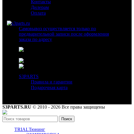
Контакты
Дилерам
Оплата
Самовывоз осуществляется только по
предварительной записи после оформления
заказа по адресу
г. Москва ул. Коминтерна 11/7 ( вход
с улицы )
8 800 600 57 82 (бесплатный звонок)
info@s3parts.ru
S3PARTS
Правила и гарантии
Подарочная карта
S3PARTS.RU
© 2010 - 2026 Все права защищены
Поиск
TRIAL
Тюнинг