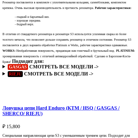
Резонатор поставляется в комплекте с уплотнительными кольцами, салентблоками, комплектом
крепежа. Очень высокая производительность и прочность резонатора.
Рабочие характеристики:
- гладкий и бархатный низ.
- хорошая середина.
- бодрый верх.
В отличии от стандартного резонатора в резонаторе S3 используется усиленная сварка из более
толстого металла, что позволяет дольше сохранить резонатор в отличном состоянии. Резонатор S3
поставляется в двух варианта обработки Platinum и Works, рабочие характеристики одинаковые.
WORKS:
Необработанная поверхность, придающая вам гоночный и брутальный вид.
PLATINIUM:
хромированная поверхность с отличной антикоррозийной обработкой.
Сделано в Барселоне-Коста-
Подходит для:
Брава!
СМОТРЕТЬ ВСЕ МОДЕЛИ ->
GASGAS
СМОТРЕТЬ ВСЕ МОДЕЛИ ->
RIEJU
Подробнее
Ловушка цепи Hard Enduro (KTM / HSQ / GASGAS /
SHERCO/ RIEJU)
₽
15,800
Специальная направляющая цепи S3 с уменьшенным трением цепи. Подходит для