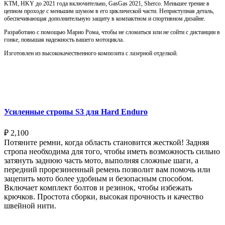
KTM, HKY до 2021 года включительно, GasGas 2021, Sherco. Меньшее трение в
цепном проходе с меньшим шумом в его циклической части. Неприступная деталь,
обеспечивающая дополнительную защиту в компактном и спортивном дизайне.
Разработано с помощью Марио Рома, чтобы не сломаться или не сойти с дистанции в
гонке, повышая надежность вашего мотоцикла.
Изготовлен из высококачественного композита с лазерной отделкой.
Выберите параметры
Усиленные стропы S3 для Hard Enduro
₽
2,100
Потяните ремни, когда область становится жесткой! Задняя
стропа необходима для того, чтобы иметь возможность сильно
затянуть заднюю часть мото, выполняя сложные шаги, а
передний прорезиненный ремень позволит вам помочь или
зацепить мото более удобным и безопасным способом.
Включает комплект болтов и резинок, чтобы избежать
крючков. Простота сборки, высокая прочность и качество
швейной нити.
Выберите параметры