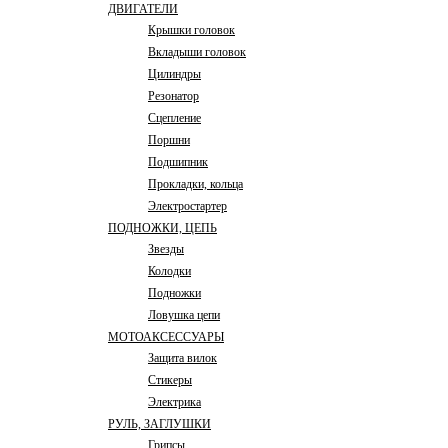
ДВИГАТЕЛИ
Крышки головок
Вкладыши головок
Цилиндры
Резонатор
Сцепление
Поршни
Подшипник
Прокладки, кольца
Электростартер
ПОДНОЖКИ, ЦЕПЬ
Звезды
Колодки
Подножки
Ловушка цепи
МОТОАКСЕССУАРЫ
Защита вилок
Стикеры
Электрика
РУЛЬ, ЗАГЛУШКИ
Грипсы