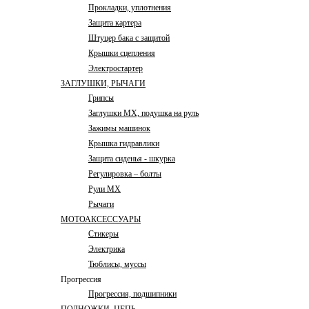
Прокладки, уплотнения
Защита картера
Штуцер бака с защитой
Крышки сцепления
Электростартер
ЗАГЛУШКИ, РЫЧАГИ
Грипсы
Заглушки MX, подушка на руль
Зажимы машинок
Крышка гидравлики
Защита сиденья - шкурка
Регулировка – болты
Рули MX
Рычаги
МОТОАКСЕССУАРЫ
Стикеры
Электрика
Тюблисы, муссы
Прогрессия
Прогрессия, подшипники