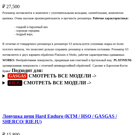
₽
27,500
Резонатор поставляется в комплекте с уплотнительными кольцами, салентблоками, комплектом
крепежа. Очень высокая производительность и прочность резонатора.
Рабочие характеристики:
- гладкий и бархатный низ.
- хорошая середина.
- бодрый верх.
В отличии от стандартного резонатора в резонаторе S3 используется усиленная сварка из более
толстого металла, что позволяет дольше сохранить резонатор в отличном состоянии. Резонатор S3
поставляется в двух варианта обработки Platinum и Works, рабочие характеристики одинаковые.
WORKS:
Необработанная поверхность, придающая вам гоночный и брутальный вид.
PLATINIUM:
хромированная поверхность с отличной антикоррозийной обработкой.
Сделано в Барселоне-Коста-
Подходит для:
Брава!
СМОТРЕТЬ ВСЕ МОДЕЛИ ->
GASGAS
СМОТРЕТЬ ВСЕ МОДЕЛИ ->
RIEJU
Подробнее
Ловушка цепи Hard Enduro (KTM / HSQ / GASGAS /
SHERCO/ RIEJU)
₽
15,800