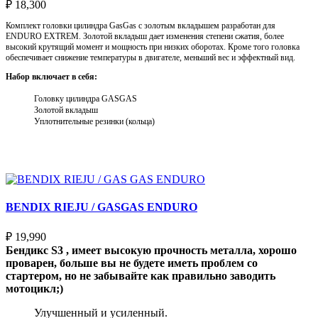
₽
18,300
Комплект головки цилиндра GasGas с золотым вкладышем разработан для
ENDURO EXTREM. Золотой вкладыш дает изменения степени сжатия, более
высокий крутящий момент и мощность при низких оборотах. Кроме того головка
обеспечивает снижение температуры в двигателе, меньший вес и эффектный вид.
Набор включает в себя:
Головку цилиндра GASGAS
Золотой вкладыш
Уплотнительные резинки (кольца)
Выберите параметры
BENDIX RIEJU / GASGAS ENDURO
₽
19,990
Бендикс S3 , имеет высокую прочность металла, хорошо
проварен, больше вы не будете иметь проблем со
стартером, но не забывайте как правильно заводить
мотоцикл;)
Улучшенный и усиленный.