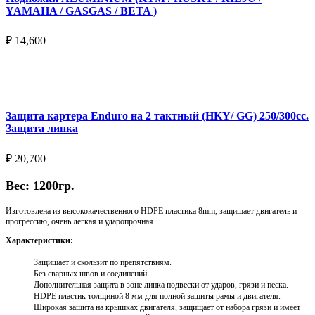
YAMAHA / GASGAS / BETA )
₽
14,600
Выберите параметры
Защита картера Enduro на 2 тактный (HKY/ GG) 250/300cc.
Защита линка
₽
20,700
Вес: 1200гр.
Изготовлена из высококачественного HDPE пластика 8mm, защищает двигатель и
прогрессию, очень легкая и ударопрочная.
Характеристики:
Защищает и скользит по препятствиям.
Без сварных швов и соединений.
Дополнительная защита в зоне линка подвески от ударов, грязи и песка.
HDPE пластик толщиной 8 мм для полной защиты рамы и двигателя.
Широкая защита на крышках двигателя, защищает от набора грязи и имеет