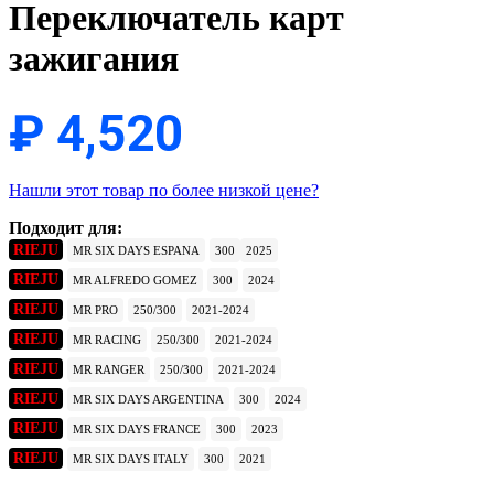
Переключатель карт
зажигания
₽
4,520
Нашли этот товар по более низкой цене?
Подходит для:
RIEJU
MR SIX DAYS ESPANA
300
2025
RIEJU
MR ALFREDO GOMEZ
300
2024
RIEJU
MR PRO
250/300
2021-2024
RIEJU
MR RACING
250/300
2021-2024
RIEJU
MR RANGER
250/300
2021-2024
RIEJU
MR SIX DAYS ARGENTINA
300
2024
RIEJU
MR SIX DAYS FRANCE
300
2023
RIEJU
MR SIX DAYS ITALY
300
2021