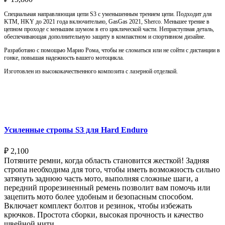
Специальная направляющая цепи S3 с уменьшенным трением цепи. Подходит для
KTM, HKY до 2021 года включительно, GasGas 2021, Sherco. Меньшее трение в
цепном проходе с меньшим шумом в его циклической части. Неприступная деталь,
обеспечивающая дополнительную защиту в компактном и спортивном дизайне.
Разработано с помощью Марио Рома, чтобы не сломаться или не сойти с дистанции в
гонке, повышая надежность вашего мотоцикла.
Изготовлен из высококачественного композита с лазерной отделкой.
Выберите параметры
Усиленные стропы S3 для Hard Enduro
₽
2,100
Потяните ремни, когда область становится жесткой! Задняя
стропа необходима для того, чтобы иметь возможность сильно
затянуть заднюю часть мото, выполняя сложные шаги, а
передний прорезиненный ремень позволит вам помочь или
зацепить мото более удобным и безопасным способом.
Включает комплект болтов и резинок, чтобы избежать
крючков. Простота сборки, высокая прочность и качество
швейной нити.