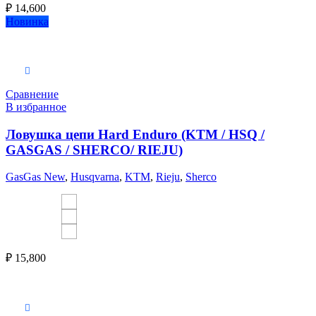
₽
14,600
Новинка
Выберите параметры
Сравнение
В избранное
Ловушка цепи Hard Enduro (KTM / HSQ /
GASGAS / SHERCO/ RIEJU)
GasGas New
,
Husqvarna
,
KTM
,
Rieju
,
Sherco
₽
15,800
Выберите параметры