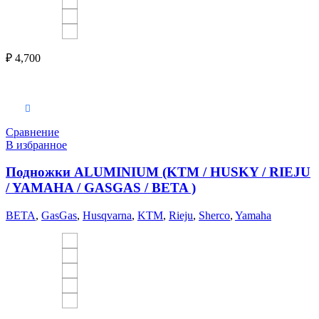
₽
4,700
Выберите параметры
Сравнение
В избранное
Подножки ALUMINIUM (KTM / HUSKY / RIEJU
/ YAMAHA / GASGAS / BETA )
BETA
,
GasGas
,
Husqvarna
,
KTM
,
Rieju
,
Sherco
,
Yamaha