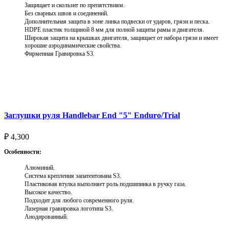
Защищает и скользит по препятствиям.
Без сварных швов и соединений.
Дополнительная защита в зоне линка подвески от ударов, грязи и песка.
HDPE пластик толщиной 8 мм для полной защиты рамы и двигателя.
Широкая защита на крышках двигателя, защищает от набора грязи и имеет
хорошие аэродинамические свойства.
Фирменная Гравировка S3.
Выберите параметры
Заглушки руля Handlebar End "5" Enduro/Trial
₽
4,300
Особенности:
Алюминий.
Система крепления запатентована S3.
Пластиковая втулка выполняет роль подшипника в ручку газа.
Высокое качество.
Подходит для любого современного руля.
Лазерная гравировка логотипа S3.
Анодированный.