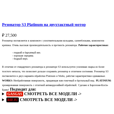
Выберите параметры
Резонатор S3 Platinum на двухтактный мотор
₽
27,500
Резонатор поставляется в комплекте с уплотнительными кольцами, салентблоками, комплектом
крепежа. Очень высокая производительность и прочность резонатора.
Рабочие характеристики:
- гладкий и бархатный низ.
- хорошая середина.
- бодрый верх.
В отличии от стандартного резонатора в резонаторе S3 используется усиленная сварка из более
толстого металла, что позволяет дольше сохранить резонатор в отличном состоянии. Резонатор S3
поставляется в двух варианта обработки Platinum и Works, рабочие характеристики одинаковые.
WORKS:
Необработанная поверхность, придающая вам гоночный и брутальный вид.
PLATINIUM:
хромированная поверхность с отличной антикоррозийной обработкой.
Сделано в Барселоне-Коста-
Подходит для:
Брава!
СМОТРЕТЬ ВСЕ МОДЕЛИ ->
GASGAS
СМОТРЕТЬ ВСЕ МОДЕЛИ ->
RIEJU
Подробнее