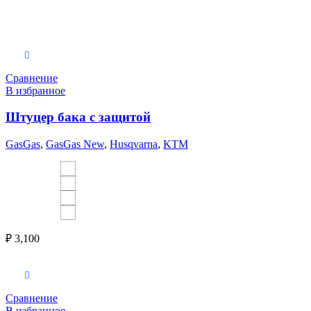
Выберите параметры
Сравнение
В избранное
Штуцер бака с защитой
GasGas
,
GasGas New
,
Husqvarna
,
KTM
₽
3,100
Выберите параметры
Сравнение
В избранное