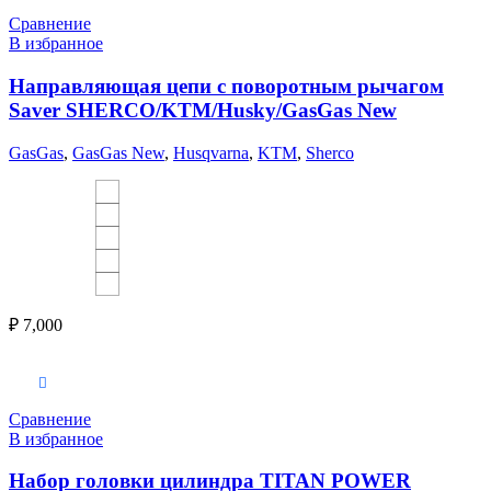
Сравнение
В избранное
Направляющая цепи с поворотным рычагом
Saver SHERCO/KTM/Husky/GasGas New
GasGas
,
GasGas New
,
Husqvarna
,
KTM
,
Sherco
₽
7,000
Выберите параметры
Сравнение
В избранное
Набор головки цилиндра TITAN POWER