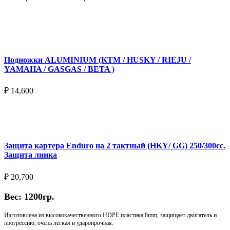
Подробнее
Подножки ALUMINIUM (KTM / HUSKY / RIEJU /
YAMAHA / GASGAS / BETA )
₽
14,600
Выберите параметры
Защита картера Enduro на 2 тактный (HKY/ GG) 250/300cc.
Защита линка
₽
20,700
Вес: 1200гр.
Изготовлена из высококачественного HDPE пластика 8mm, защищает двигатель и
прогрессию, очень легкая и ударопрочная.