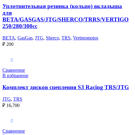
Уплотнительная резинка (кольцо) вкладыша
для
BETA/GASGAS/JTG/SHERCO/TRRS/VERTIGO
250/280/300cc
BETA
,
GasGas
,
JTG
,
Sherco
,
TRS
,
Vertigomotos
₽
200
В корзину
Сравнение
В избранное
Комплект дисков сцепления S3 Racing TRS/JTG
JTG
,
TRS
₽
16,700
В корзину
Сравнение