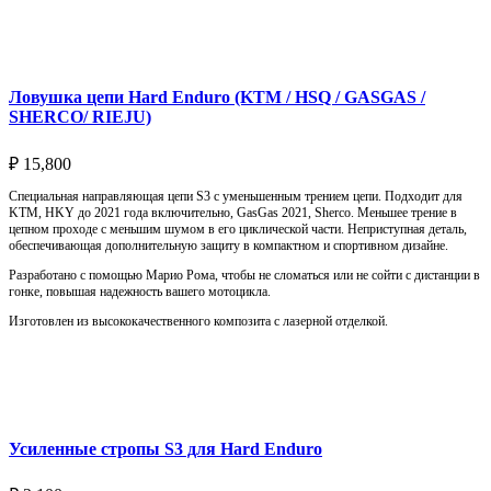
Подробнее
Ловушка цепи Hard Enduro (KTM / HSQ / GASGAS /
SHERCO/ RIEJU)
₽
15,800
Специальная направляющая цепи S3 с уменьшенным трением цепи. Подходит для
KTM, HKY до 2021 года включительно, GasGas 2021, Sherco. Меньшее трение в
цепном проходе с меньшим шумом в его циклической части. Неприступная деталь,
обеспечивающая дополнительную защиту в компактном и спортивном дизайне.
Разработано с помощью Марио Рома, чтобы не сломаться или не сойти с дистанции в
гонке, повышая надежность вашего мотоцикла.
Изготовлен из высококачественного композита с лазерной отделкой.
Выберите параметры
Усиленные стропы S3 для Hard Enduro