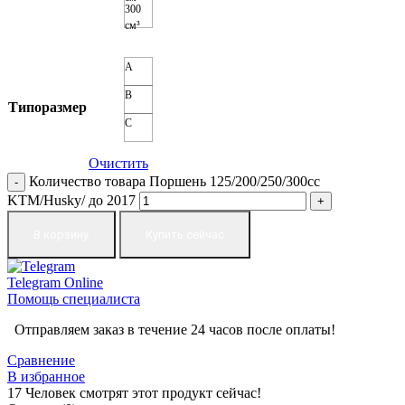
300
см³
A
B
Типоразмер
C
Очистить
Количество товара Поршень 125/200/250/300сс
KTM/Husky/ до 2017
В корзину
Купить сейчас
Telegram
Online
Помощь специалиста
Отправляем заказ в течение 24 часов после оплаты!
Сравнение
В избранное
17
Человек смотрят этот продукт сейчас!