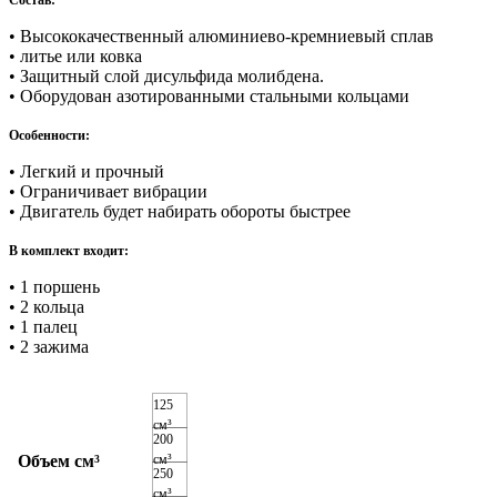
• Высококачественный алюминиево-кремниевый сплав
• литье или ковка
• Защитный слой дисульфида молибдена.
• Оборудован азотированными стальными кольцами
Особенности:
• Легкий и прочный
• Ограничивает вибрации
• Двигатель будет набирать обороты быстрее
В комплект входит:
• 1 поршень
• 2 кольца
• 1 палец
• 2 зажима
125
см³
200
Объем см³
см³
250
см³