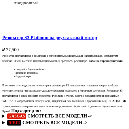
Анодированный.
Выберите параметры
Резонатор S3 Platinum на двухтактный мотор
₽
27,500
Резонатор поставляется в комплекте с уплотнительными кольцами, салентблоками, комплектом
крепежа. Очень высокая производительность и прочность резонатора.
Рабочие характеристики:
- гладкий и бархатный низ.
- хорошая середина.
- бодрый верх.
В отличии от стандартного резонатора в резонаторе S3 используется усиленная сварка из более
толстого металла, что позволяет дольше сохранить резонатор в отличном состоянии. Резонатор S3
поставляется в двух варианта обработки Platinum и Works, рабочие характеристики одинаковые.
WORKS:
Необработанная поверхность, придающая вам гоночный и брутальный вид.
PLATINIUM:
хромированная поверхность с отличной антикоррозийной обработкой.
Сделано в Барселоне-Коста-
Подходит для:
Брава!
СМОТРЕТЬ ВСЕ МОДЕЛИ ->
GASGAS
СМОТРЕТЬ ВСЕ МОДЕЛИ ->
RIEJU