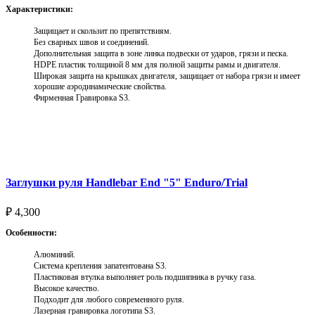
Характеристики:
Защищает и скользит по препятствиям.
Без сварных швов и соединений.
Дополнительная защита в зоне линка подвески от ударов, грязи и песка.
HDPE пластик толщиной 8 мм для полной защиты рамы и двигателя.
Широкая защита на крышках двигателя, защищает от набора грязи и имеет
хорошие аэродинамические свойства.
Фирменная Гравировка S3.
Выберите параметры
Заглушки руля Handlebar End "5" Enduro/Trial
₽
4,300
Особенности:
Алюминий.
Система крепления запатентована S3.
Пластиковая втулка выполняет роль подшипника в ручку газа.
Высокое качество.
Подходит для любого современного руля.
Лазерная гравировка логотипа S3.