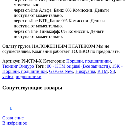
моментально.
через on-line Альфа_Банк: 0% Комиссии. Деньги
поступают моментально.
через on-line ВТБ_Банк: 0% Комиссии. Деньги
поступают моментально.
через on-line Тинькофф: 0% Комиссии. Деньги
поступают моментально.
Оплату грузов НАЛОЖЕННЫМ ПЛАТЕЖОМ Мы не
осуществляем. Компания работает ТОЛЬКО по предоплате.
Артикул:
PI-KTM-X
Категории:
Поршни, подшипники
,
Тюнинг Эндуро
Тэги:
00 - KTM original (Все запчасти)
,
15K -
Поршни, подшипники
,
GasGas New
,
Husqvarna
,
KTM
,
S3
,
vertex
,
подшипники
Сопутствующие товары
В корзину
Сравнение
В избранное