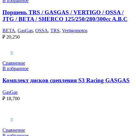
В избранное
Поршень TRS / GASGAS / VERTIGO / OSSA /
JTG / BETA / SHERCO 125/250/280/300cc A.B.C
BETA
,
GasGas
,
OSSA
,
TRS
,
Vertigomotos
₽
20,250
В корзину
Сравнение
В избранное
Комплект дисков сцепления S3 Racing GASGAS
GasGas
₽
18,700
Выберите параметры
Сравнение
В избранное