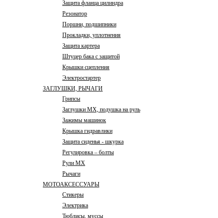
Защита фланца цилиндра
Резонатор
Поршни, подшипники
Прокладки, уплотнения
Защита картера
Штуцер бака с защитой
Крышки сцепления
Электростартер
ЗАГЛУШКИ, РЫЧАГИ
Грипсы
Заглушки MX, подушка на руль
Зажимы машинок
Крышка гидравлики
Защита сиденья - шкурка
Регулировка – болты
Рули MX
Рычаги
МОТОАКСЕССУАРЫ
Стикеры
Электрика
Тюблисы, муссы