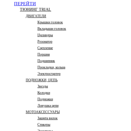
ПЕРЕЙТИ
ТЮНИНГ TRIAL
ДВИГАТЕЛИ
Крышки головок
Вкладыши головок
Цилиндры
Резонатор
Сцепление
Поршни
Подшипник
Прокладки, кольца
Электростартер
ПОДНОЖКИ, ЦЕПЬ
Звезды
Колодки
Подножки
Ловушка цепи
МОТОАКСЕССУАРЫ
Защита вилок
Стикеры