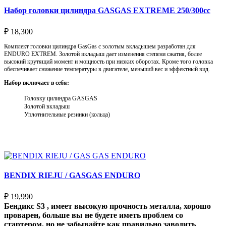
Набор головки цилиндра GASGAS EXTREME 250/300cc
₽
18,300
Комплект головки цилиндра GasGas с золотым вкладышем разработан для
ENDURO EXTREM. Золотой вкладыш дает изменения степени сжатия, более
высокий крутящий момент и мощность при низких оборотах. Кроме того головка
обеспечивает снижение температуры в двигателе, меньший вес и эффектный вид.
Набор включает в себя:
Головку цилиндра GASGAS
Золотой вкладыш
Уплотнительные резинки (кольца)
Выберите параметры
BENDIX RIEJU / GASGAS ENDURO
₽
19,990
Бендикс S3 , имеет высокую прочность металла, хорошо
проварен, больше вы не будете иметь проблем со
стартером, но не забывайте как правильно заводить