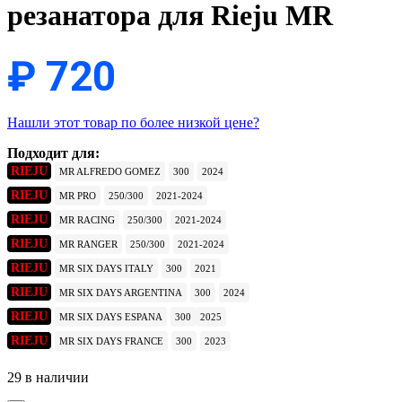
резанатора для Rieju MR
₽
720
Нашли этот товар по более низкой цене?
Подходит для:
RIEJU
MR ALFREDO GOMEZ
300
2024
RIEJU
MR PRO
250/300
2021-2024
RIEJU
MR RACING
250/300
2021-2024
RIEJU
MR RANGER
250/300
2021-2024
RIEJU
MR SIX DAYS ITALY
300
2021
RIEJU
MR SIX DAYS ARGENTINA
300
2024
RIEJU
MR SIX DAYS ESPANA
300
2025
RIEJU
MR SIX DAYS FRANCE
300
2023
29 в наличии