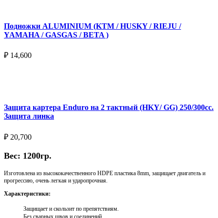
Подножки ALUMINIUM (KTM / HUSKY / RIEJU /
YAMAHA / GASGAS / BETA )
₽
14,600
Выберите параметры
Защита картера Enduro на 2 тактный (HKY/ GG) 250/300cc.
Защита линка
₽
20,700
Вес: 1200гр.
Изготовлена из высококачественного HDPE пластика 8mm, защищает двигатель и
прогрессию, очень легкая и ударопрочная.
Характеристики:
Защищает и скользит по препятствиям.
Без сварных швов и соединений.