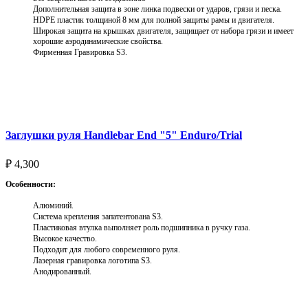
Дополнительная защита в зоне линка подвески от ударов, грязи и песка.
HDPE пластик толщиной 8 мм для полной защиты рамы и двигателя.
Широкая защита на крышках двигателя, защищает от набора грязи и имеет
хорошие аэродинамические свойства.
Фирменная Гравировка S3.
Выберите параметры
Заглушки руля Handlebar End "5" Enduro/Trial
₽
4,300
Особенности:
Алюминий.
Система крепления запатентована S3.
Пластиковая втулка выполняет роль подшипника в ручку газа.
Высокое качество.
Подходит для любого современного руля.
Лазерная гравировка логотипа S3.
Анодированный.
Выберите параметры