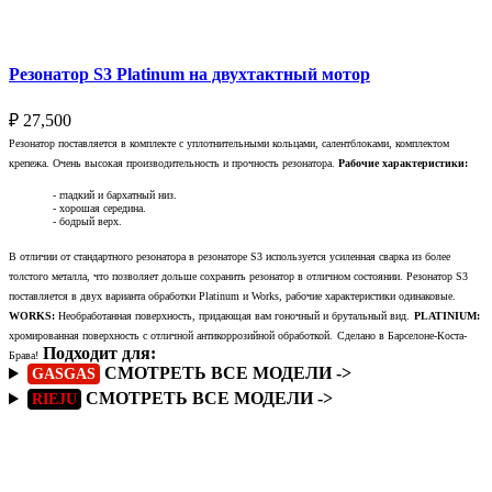
Резонатор S3 Platinum на двухтактный мотор
₽
27,500
Резонатор поставляется в комплекте с уплотнительными кольцами, салентблоками, комплектом
крепежа. Очень высокая производительность и прочность резонатора.
Рабочие характеристики:
- гладкий и бархатный низ.
- хорошая середина.
- бодрый верх.
В отличии от стандартного резонатора в резонаторе S3 используется усиленная сварка из более
толстого металла, что позволяет дольше сохранить резонатор в отличном состоянии. Резонатор S3
поставляется в двух варианта обработки Platinum и Works, рабочие характеристики одинаковые.
WORKS:
Необработанная поверхность, придающая вам гоночный и брутальный вид.
PLATINIUM:
хромированная поверхность с отличной антикоррозийной обработкой.
Сделано в Барселоне-Коста-
Подходит для:
Брава!
СМОТРЕТЬ ВСЕ МОДЕЛИ ->
GASGAS
СМОТРЕТЬ ВСЕ МОДЕЛИ ->
RIEJU
Подробнее