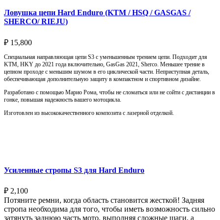
Ловушка цепи Hard Enduro (KTM / HSQ / GASGAS /
SHERCO/ RIEJU)
₽
15,800
Специальная направляющая цепи S3 с уменьшенным трением цепи. Подходит для
KTM, HKY до 2021 года включительно, GasGas 2021, Sherco. Меньшее трение в
цепном проходе с меньшим шумом в его циклической части. Неприступная деталь,
обеспечивающая дополнительную защиту в компактном и спортивном дизайне.
Разработано с помощью Марио Рома, чтобы не сломаться или не сойти с дистанции в
гонке, повышая надежность вашего мотоцикла.
Изготовлен из высококачественного композита с лазерной отделкой.
Выберите параметры
Усиленные стропы S3 для Hard Enduro
₽
2,100
Потяните ремни, когда область становится жесткой! Задняя
стропа необходима для того, чтобы иметь возможность сильно
затянуть заднюю часть мото, выполняя сложные шаги, а