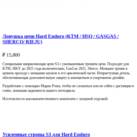
Ловушка цепи Hard Enduro (KTM / HSQ / GASGAS /
SHERCO/ RIEJU)
₽
15,800
Специальная направляющая цепи S3 с уменьшенным трением цепи. Подходит для
KTM, HKY до 2021 года включительно, GasGas 2021, Sherco. Меньшее трение в
цепном проходе с меньшим шумом в его циклической части. Неприступная деталь,
обеспечивающая дополнительную защиту в компактном и спортивном дизайне.
Разработано с помощью Марио Рома, чтобы не сломаться или не сойти с дистанции в
гонке, повышая надежность вашего мотоцикла.
Изготовлен из высококачественного композита с лазерной отделкой.
Выберите параметры
Усиленные стропы S3 для Hard Enduro