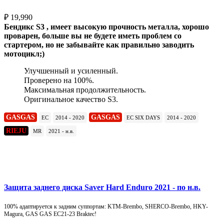
₽
19,990
Бендикс S3 , имеет высокую прочность металла, хорошо
проварен, больше вы не будете иметь проблем со
стартером, но не забывайте как правильно заводить
мотоцикл;)
Улучшенный и усиленный.
Проверено на 100%.
Максимальная продолжительность.
Оригинальное качество S3.
GASGAS
GASGAS
EC
2014 - 2020
EC SIX DAYS
2014 - 2020
RIEJU
MR
2021 - н.в.
Подробнее
Защита заднего диска Saver Hard Enduro 2021 - по н.в.
100% адаптируется к задним суппортам: KTM-Brembo, SHERCO-Brembo, HKY-
Magura, GAS GAS EC21-23 Braktec!