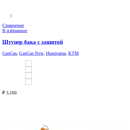
Выберите параметры
Сравнение
В избранное
Штуцер бака с защитой
GasGas
,
GasGas New
,
Husqvarna
,
KTM
₽
3,100