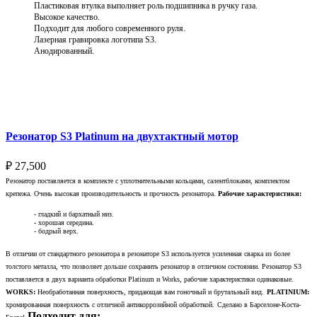
Пластиковая втулка выполняет роль подшипника в ручку газа.
Высокое качество.
Подходит для любого современного руля.
Лазерная гравировка логотипа S3.
Анодированный.
Выберите параметры
Резонатор S3 Platinum на двухтактный мотор
₽
27,500
Резонатор поставляется в комплекте с уплотнительными кольцами, салентблоками, комплектом
крепежа. Очень высокая производительность и прочность резонатора.
Рабочие характеристики:
- гладкий и бархатный низ.
- хорошая середина.
- бодрый верх.
В отличии от стандартного резонатора в резонаторе S3 используется усиленная сварка из более
толстого металла, что позволяет дольше сохранить резонатор в отличном состоянии. Резонатор S3
поставляется в двух варианта обработки Platinum и Works, рабочие характеристики одинаковые.
WORKS:
Необработанная поверхность, придающая вам гоночный и брутальный вид.
PLATINIUM:
хромированная поверхность с отличной антикоррозийной обработкой.
Сделано в Барселоне-Коста-
Подходит для: