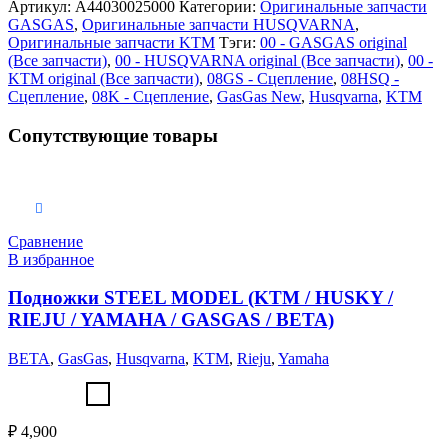
Артикул:
A44030025000
Категории:
Оригинальные запчасти
GASGAS
,
Оригинальные запчасти HUSQVARNA
,
Оригинальные запчасти KTM
Тэги:
00 - GASGAS original
(Все запчасти)
,
00 - HUSQVARNA original (Все запчасти)
,
00 -
KTM original (Все запчасти)
,
08GS - Сцепление
,
08HSQ -
Сцепление
,
08K - Сцепление
,
GasGas New
,
Husqvarna
,
KTM
Сопутствующие товары
Выберите параметры
Сравнение
В избранное
Подножки STEEL MODEL (KTM / HUSKY /
RIEJU / YAMAHA / GASGAS / BETA)
BETA
,
GasGas
,
Husqvarna
,
KTM
,
Rieju
,
Yamaha
₽
4,900