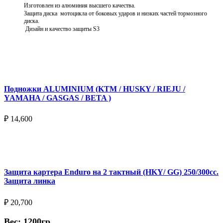
Изготовлен из алюминия высшего качества.
Защита диска мотоцикла от боковых ударов и низких частей тормозного
диска.
Дизайн и качество защиты S3
Подробнее
Подножки ALUMINIUM (KTM / HUSKY / RIEJU /
YAMAHA / GASGAS / BETA )
₽
14,600
Выберите параметры
Защита картера Enduro на 2 тактный (HKY/ GG) 250/300cc.
Защита линка
₽
20,700
Вес: 1200гр.