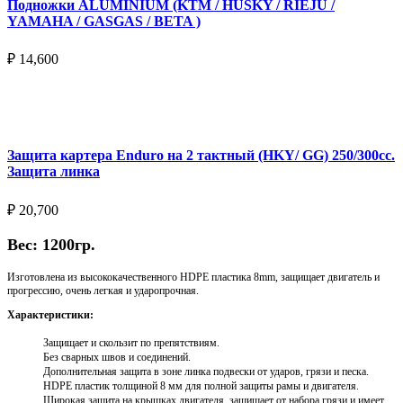
Подножки ALUMINIUM (KTM / HUSKY / RIEJU /
YAMAHA / GASGAS / BETA )
₽
14,600
Выберите параметры
Защита картера Enduro на 2 тактный (HKY/ GG) 250/300cc.
Защита линка
₽
20,700
Вес: 1200гр.
Изготовлена из высококачественного HDPE пластика 8mm, защищает двигатель и
прогрессию, очень легкая и ударопрочная.
Характеристики:
Защищает и скользит по препятствиям.
Без сварных швов и соединений.
Дополнительная защита в зоне линка подвески от ударов, грязи и песка.
HDPE пластик толщиной 8 мм для полной защиты рамы и двигателя.
Широкая защита на крышках двигателя, защищает от набора грязи и имеет