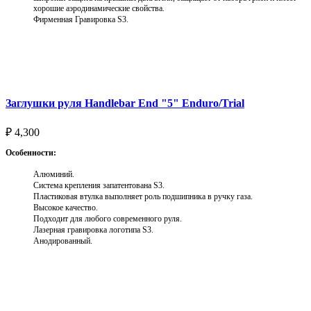
хорошие аэродинамические свойства.
Фирменная Гравировка S3.
Выберите параметры
Заглушки руля Handlebar End "5" Enduro/Trial
₽
4,300
Особенности:
Алюминий.
Система крепления запатентована S3.
Пластиковая втулка выполняет роль подшипника в ручку газа.
Высокое качество.
Подходит для любого современного руля.
Лазерная гравировка логотипа S3.
Анодированный.
Выберите параметры