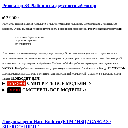
Резонатор S3 Platinum на двухтактный мотор
₽
27,500
Резонатор поставляется в комплекте с уплотнительными кольцами, салентблоками, комплектом
крепежа. Очень высокая производительность и прочность резонатора.
Рабочие характеристики:
- гладкий и бархатный низ.
- хорошая середина.
- бодрый верх.
В отличии от стандартного резонатора в резонаторе S3 используется усиленная сварка из более
толстого металла, что позволяет дольше сохранить резонатор в отличном состоянии. Резонатор S3
поставляется в двух варианта обработки Platinum и Works, рабочие характеристики одинаковые.
WORKS:
Необработанная поверхность, придающая вам гоночный и брутальный вид.
PLATINIUM:
хромированная поверхность с отличной антикоррозийной обработкой.
Сделано в Барселоне-Коста-
Подходит для:
Брава!
СМОТРЕТЬ ВСЕ МОДЕЛИ ->
GASGAS
СМОТРЕТЬ ВСЕ МОДЕЛИ ->
RIEJU
Подробнее
Ловушка цепи Hard Enduro (KTM / HSQ / GASGAS /
SHERCO/ RIEJU)