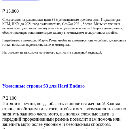
₽
15,800
Специальная направляющая цепи S3 с уменьшенным трением цепи. Подходит для
KTM, HKY до 2021 года включительно, GasGas 2021, Sherco. Меньшее трение в
цепном проходе с меньшим шумом в его циклической части. Неприступная деталь,
обеспечивающая дополнительную защиту в компактном и спортивном дизайне.
Разработано с помощью Марио Рома, чтобы не сломаться или не сойти с дистанции в
гонке, повышая надежность вашего мотоцикла.
Изготовлен из высококачественного композита с лазерной отделкой.
Выберите параметры
Усиленные стропы S3 для Hard Enduro
₽
2,100
Потяните ремни, когда область становится жесткой! Задняя
стропа необходима для того, чтобы иметь возможность сильно
затянуть заднюю часть мото, выполняя сложные шаги, а
передний прорезиненный ремень позволит вам помочь или
зацепить мото более удобным и безопасным способом.