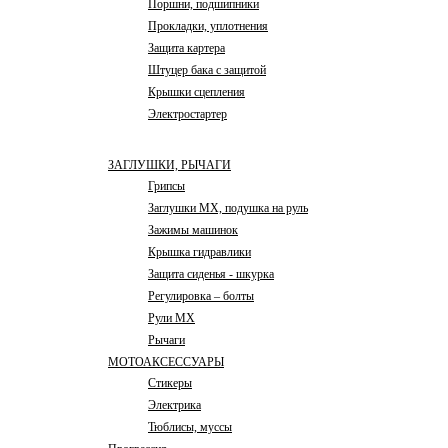
Поршни, подшипники
Прокладки, уплотнения
Защита картера
Штуцер бака с защитой
Крышки сцепления
Электростартер
ЗАГЛУШКИ, РЫЧАГИ
Грипсы
Заглушки MX, подушка на руль
Зажимы машинок
Крышка гидравлики
Защита сиденья - шкурка
Регулировка – болты
Рули MX
Рычаги
МОТОАКСЕССУАРЫ
Стикеры
Электрика
Тюблисы, муссы