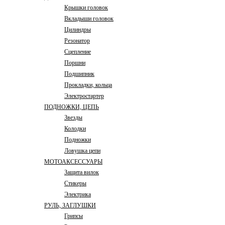
Крышки головок
Вкладыши головок
Цилиндры
Резонатор
Сцепление
Поршни
Подшипник
Прокладки, кольца
Электростартер
ПОДНОЖКИ, ЦЕПЬ
Звезды
Колодки
Подножки
Ловушка цепи
МОТОАКСЕССУАРЫ
Защита вилок
Стикеры
Электрика
РУЛЬ, ЗАГЛУШКИ
Грипсы