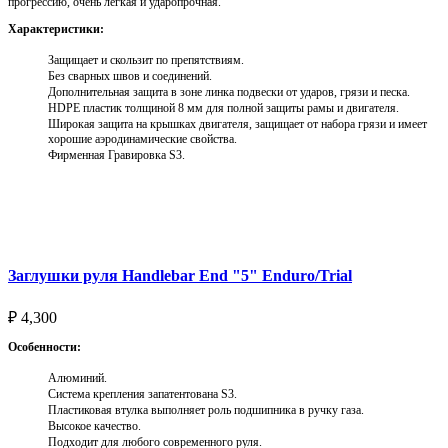
прогрессию, очень легкая и ударопрочная.
Характеристики:
Защищает и скользит по препятствиям.
Без сварных швов и соединений.
Дополнительная защита в зоне линка подвески от ударов, грязи и песка.
HDPE пластик толщиной 8 мм для полной защиты рамы и двигателя.
Широкая защита на крышках двигателя, защищает от набора грязи и имеет
хорошие аэродинамические свойства.
Фирменная Гравировка S3.
Выберите параметры
Заглушки руля Handlebar End "5" Enduro/Trial
₽
4,300
Особенности:
Алюминий.
Система крепления запатентована S3.
Пластиковая втулка выполняет роль подшипника в ручку газа.
Высокое качество.
Подходит для любого современного руля.