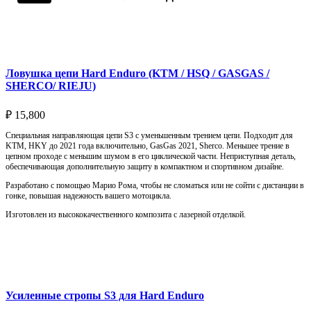
Подробнее
Ловушка цепи Hard Enduro (KTM / HSQ / GASGAS /
SHERCO/ RIEJU)
₽
15,800
Специальная направляющая цепи S3 с уменьшенным трением цепи. Подходит для
KTM, HKY до 2021 года включительно, GasGas 2021, Sherco. Меньшее трение в
цепном проходе с меньшим шумом в его циклической части. Неприступная деталь,
обеспечивающая дополнительную защиту в компактном и спортивном дизайне.
Разработано с помощью Марио Рома, чтобы не сломаться или не сойти с дистанции в
гонке, повышая надежность вашего мотоцикла.
Изготовлен из высококачественного композита с лазерной отделкой.
Выберите параметры
Усиленные стропы S3 для Hard Enduro