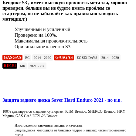
Бендикс S3 , имеет высокую прочность металла, хорошо
проварен, больше вы не будете иметь проблем со
стартером, но не забывайте как правильно заводить
мотоцикл;)
Улучшенный и усиленный.
Проверено на 100%.
Максимальная продолжительность.
Оригинальное качество S3.
GASGAS
GASGAS
EC
2014 - 2020
EC SIX DAYS
2014 - 2020
RIEJU
MR
2021 - н.в.
Подробнее
Защита заднего диска Saver Hard Enduro 2021 - по н.в.
100% адаптируется к задним суппортам: KTM-Brembo, SHERCO-Brembo, HKY-
Magura, GAS GAS EC21-23 Braktec!
Изготовлен из алюминия высшего качества.
Защита диска мотоцикла от боковых ударов и низких частей тормозного
диска.