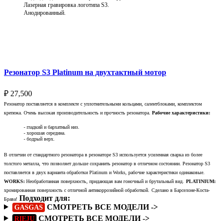
Лазерная гравировка логотипа S3.
Анодированный.
Выберите параметры
Резонатор S3 Platinum на двухтактный мотор
₽
27,500
Резонатор поставляется в комплекте с уплотнительными кольцами, салентблоками, комплектом
крепежа. Очень высокая производительность и прочность резонатора.
Рабочие характеристики:
- гладкий и бархатный низ.
- хорошая середина.
- бодрый верх.
В отличии от стандартного резонатора в резонаторе S3 используется усиленная сварка из более
толстого металла, что позволяет дольше сохранить резонатор в отличном состоянии. Резонатор S3
поставляется в двух варианта обработки Platinum и Works, рабочие характеристики одинаковые.
WORKS:
Необработанная поверхность, придающая вам гоночный и брутальный вид.
PLATINIUM:
хромированная поверхность с отличной антикоррозийной обработкой.
Сделано в Барселоне-Коста-
Подходит для:
Брава!
СМОТРЕТЬ ВСЕ МОДЕЛИ ->
GASGAS
СМОТРЕТЬ ВСЕ МОДЕЛИ ->
RIEJU