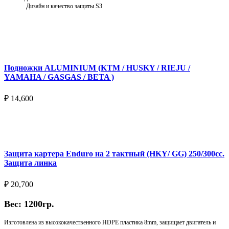
Дизайн и качество защиты S3
Подробнее
Подножки ALUMINIUM (KTM / HUSKY / RIEJU /
YAMAHA / GASGAS / BETA )
₽
14,600
Выберите параметры
Защита картера Enduro на 2 тактный (HKY/ GG) 250/300cc.
Защита линка
₽
20,700
Вес: 1200гр.
Изготовлена из высококачественного HDPE пластика 8mm, защищает двигатель и