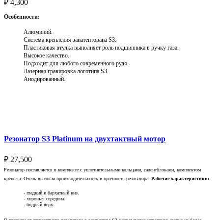
₽
4,300
Особенности:
Алюминий.
Система крепления запатентована S3.
Пластиковая втулка выполняет роль подшипника в ручку газа.
Высокое качество.
Подходит для любого современного руля.
Лазерная гравировка логотипа S3.
Анодированный.
Выберите параметры
Резонатор S3 Platinum на двухтактный мотор
₽
27,500
Резонатор поставляется в комплекте с уплотнительными кольцами, салентблоками, комплектом
крепежа. Очень высокая производительность и прочность резонатора.
Рабочие характеристики:
- гладкий и бархатный низ.
- хорошая середина.
- бодрый верх.