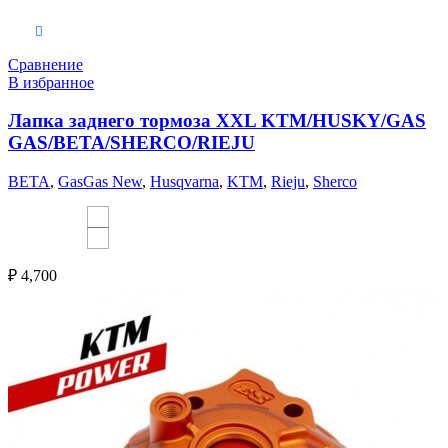
Выберите параметры
Сравнение
В избранное
Лапка заднего тормоза XXL KTM/HUSKY/GAS
GAS/BETA/SHERCO/RIEJU
BETA
,
GasGas New
,
Husqvarna
,
KTM
,
Rieju
,
Sherco
₽
4,700