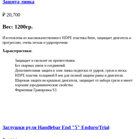
Защита линка
₽
20,700
Вес: 1200гр.
Изготовлена из высококачественного HDPE пластика 8mm, защищает двигатель и
прогрессию, очень легкая и ударопрочная.
Характеристики:
Защищает и скользит по препятствиям.
Без сварных швов и соединений.
Дополнительная защита в зоне линка подвески от ударов, грязи и песка.
HDPE пластик толщиной 8 мм для полной защиты рамы и двигателя.
Широкая защита на крышках двигателя, защищает от набора грязи и имеет
хорошие аэродинамические свойства.
Фирменная Гравировка S3.
Выберите параметры
Заглушки руля Handlebar End "5" Enduro/Trial