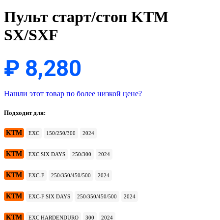
Пульт старт/стоп KTM
SX/SXF
₽
8,280
Нашли этот товар по более низкой цене?
Подходит для:
KTM
EXC
150/250/300
2024
KTM
EXC SIX DAYS
250/300
2024
KTM
EXC-F
250/350/450/500
2024
KTM
EXC-F SIX DAYS
250/350/450/500
2024
KTM
EXC HARDENDURO
300
2024