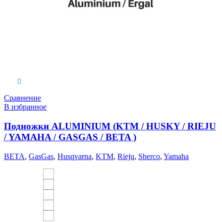
Выберите параметры
Сравнение
В избранное
Подножки ALUMINIUM (KTM / HUSKY / RIEJU
/ YAMAHA / GASGAS / BETA )
BETA
,
GasGas
,
Husqvarna
,
KTM
,
Rieju
,
Sherco
,
Yamaha