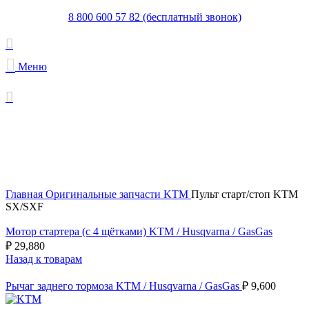
8 800 600 57 82 (бесплатный звонок)
Меню
В поставке
Увеличить
Главная
Оригинальные запчасти KTM
Пульт старт/стоп KTM
SX/SXF
Мотор стартера (с 4 щётками) KTM / Husqvarna / GasGas
₽
29,880
Назад к товарам
Рычаг заднего тормоза KTM / Husqvarna / GasGas
₽
9,600