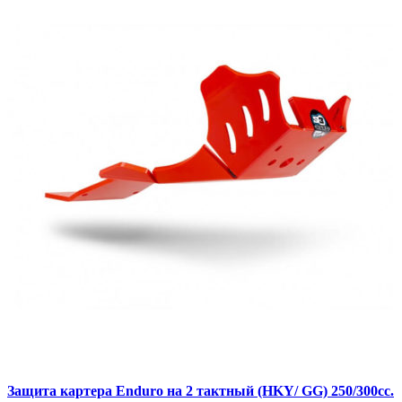
Защита картера Enduro на 2 тактный (HKY/ GG) 250/300cc.