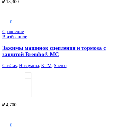
₽
18,300
Выберите параметры
Сравнение
В избранное
Зажимы машинок сцепления и тормоза с
защитой Brembo® MC
GasGas
,
Husqvarna
,
KTM
,
Sherco
₽
4,700
Выберите параметры