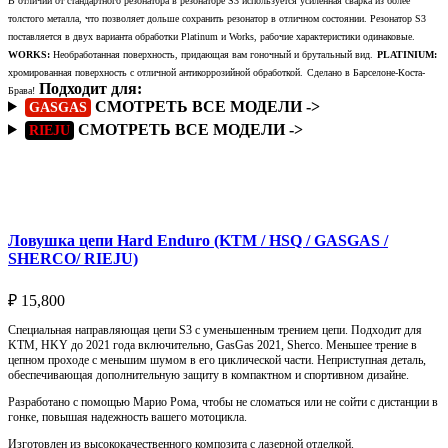
В отличии от стандартного резонатора в резонаторе S3 используется усиленная сварка из более
толстого металла, что позволяет дольше сохранить резонатор в отличном состоянии. Резонатор S3
поставляется в двух варианта обработки Platinum и Works, рабочие характеристики одинаковые.
WORKS:
Необработанная поверхность, придающая вам гоночный и брутальный вид.
PLATINIUM:
хромированная поверхность с отличной антикоррозийной обработкой.
Сделано в Барселоне-Коста-
Подходит для:
Брава!
СМОТРЕТЬ ВСЕ МОДЕЛИ ->
GASGAS
СМОТРЕТЬ ВСЕ МОДЕЛИ ->
RIEJU
Подробнее
Ловушка цепи Hard Enduro (KTM / HSQ / GASGAS /
SHERCO/ RIEJU)
₽
15,800
Специальная направляющая цепи S3 с уменьшенным трением цепи. Подходит для
KTM, HKY до 2021 года включительно, GasGas 2021, Sherco. Меньшее трение в
цепном проходе с меньшим шумом в его циклической части. Неприступная деталь,
обеспечивающая дополнительную защиту в компактном и спортивном дизайне.
Разработано с помощью Марио Рома, чтобы не сломаться или не сойти с дистанции в
гонке, повышая надежность вашего мотоцикла.
Изготовлен из высококачественного композита с лазерной отделкой.