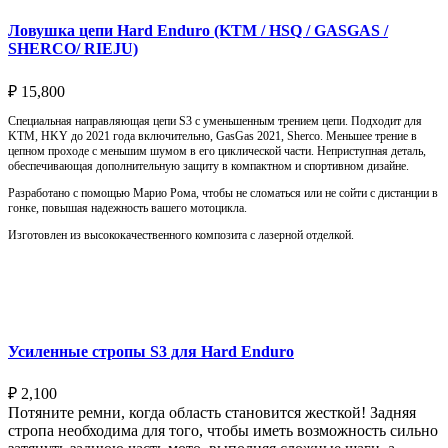
Ловушка цепи Hard Enduro (KTM / HSQ / GASGAS /
SHERCO/ RIEJU)
₽
15,800
Специальная направляющая цепи S3 с уменьшенным трением цепи. Подходит для
KTM, HKY до 2021 года включительно, GasGas 2021, Sherco. Меньшее трение в
цепном проходе с меньшим шумом в его циклической части. Неприступная деталь,
обеспечивающая дополнительную защиту в компактном и спортивном дизайне.
Разработано с помощью Марио Рома, чтобы не сломаться или не сойти с дистанции в
гонке, повышая надежность вашего мотоцикла.
Изготовлен из высококачественного композита с лазерной отделкой.
Выберите параметры
Усиленные стропы S3 для Hard Enduro
₽
2,100
Потяните ремни, когда область становится жесткой! Задняя
стропа необходима для того, чтобы иметь возможность сильно