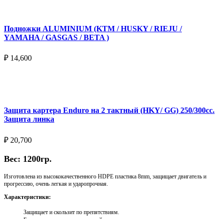
Подножки ALUMINIUM (KTM / HUSKY / RIEJU /
YAMAHA / GASGAS / BETA )
₽
14,600
Выберите параметры
Защита картера Enduro на 2 тактный (HKY/ GG) 250/300cc.
Защита линка
₽
20,700
Вес: 1200гр.
Изготовлена из высококачественного HDPE пластика 8mm, защищает двигатель и
прогрессию, очень легкая и ударопрочная.
Характеристики:
Защищает и скользит по препятствиям.