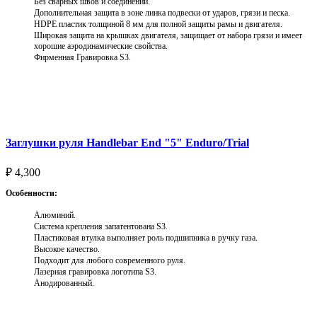
Без сварных швов и соединений.
Дополнительная защита в зоне линка подвески от ударов, грязи и песка.
HDPE пластик толщиной 8 мм для полной защиты рамы и двигателя.
Широкая защита на крышках двигателя, защищает от набора грязи и имеет
хорошие аэродинамические свойства.
Фирменная Гравировка S3.
Выберите параметры
Заглушки руля Handlebar End "5" Enduro/Trial
₽
4,300
Особенности:
Алюминий.
Система крепления запатентована S3.
Пластиковая втулка выполняет роль подшипника в ручку газа.
Высокое качество.
Подходит для любого современного руля.
Лазерная гравировка логотипа S3.
Анодированный.