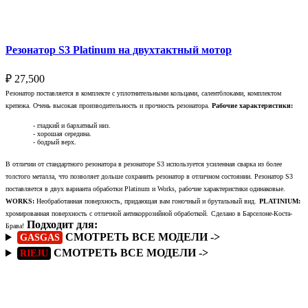
Выберите параметры
Резонатор S3 Platinum на двухтактный мотор
₽
27,500
Резонатор поставляется в комплекте с уплотнительными кольцами, салентблоками, комплектом
крепежа. Очень высокая производительность и прочность резонатора.
Рабочие характеристики:
- гладкий и бархатный низ.
- хорошая середина.
- бодрый верх.
В отличии от стандартного резонатора в резонаторе S3 используется усиленная сварка из более
толстого металла, что позволяет дольше сохранить резонатор в отличном состоянии. Резонатор S3
поставляется в двух варианта обработки Platinum и Works, рабочие характеристики одинаковые.
WORKS:
Необработанная поверхность, придающая вам гоночный и брутальный вид.
PLATINIUM:
хромированная поверхность с отличной антикоррозийной обработкой.
Сделано в Барселоне-Коста-
Подходит для:
Брава!
СМОТРЕТЬ ВСЕ МОДЕЛИ ->
GASGAS
СМОТРЕТЬ ВСЕ МОДЕЛИ ->
RIEJU
Подробнее