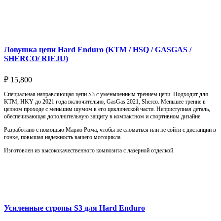
Подробнее
Ловушка цепи Hard Enduro (KTM / HSQ / GASGAS /
SHERCO/ RIEJU)
₽
15,800
Специальная направляющая цепи S3 с уменьшенным трением цепи. Подходит для
KTM, HKY до 2021 года включительно, GasGas 2021, Sherco. Меньшее трение в
цепном проходе с меньшим шумом в его циклической части. Неприступная деталь,
обеспечивающая дополнительную защиту в компактном и спортивном дизайне.
Разработано с помощью Марио Рома, чтобы не сломаться или не сойти с дистанции в
гонке, повышая надежность вашего мотоцикла.
Изготовлен из высококачественного композита с лазерной отделкой.
Выберите параметры
Усиленные стропы S3 для Hard Enduro