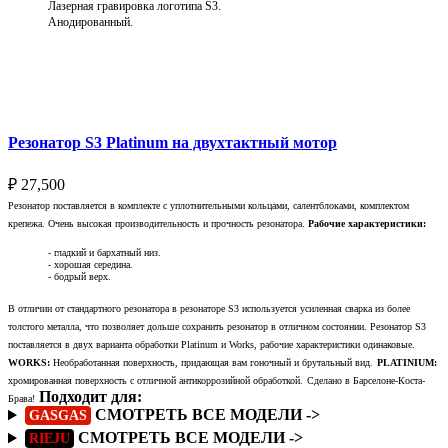
Лазерная гравировка логотипа S3.
Анодированный.
Выберите параметры
Резонатор S3 Platinum на двухтактный мотор
₽
27,500
Резонатор поставляется в комплекте с уплотнительными кольцами, салентблоками, комплектом
крепежа. Очень высокая производительность и прочность резонатора.
Рабочие характеристики:
- гладкий и бархатный низ.
- хорошая середина.
- бодрый верх.
В отличии от стандартного резонатора в резонаторе S3 используется усиленная сварка из более
толстого металла, что позволяет дольше сохранить резонатор в отличном состоянии. Резонатор S3
поставляется в двух варианта обработки Platinum и Works, рабочие характеристики одинаковые.
WORKS:
Необработанная поверхность, придающая вам гоночный и брутальный вид.
PLATINIUM:
хромированная поверхность с отличной антикоррозийной обработкой.
Сделано в Барселоне-Коста-
Подходит для:
Брава!
СМОТРЕТЬ ВСЕ МОДЕЛИ ->
GASGAS
СМОТРЕТЬ ВСЕ МОДЕЛИ ->
RIEJU