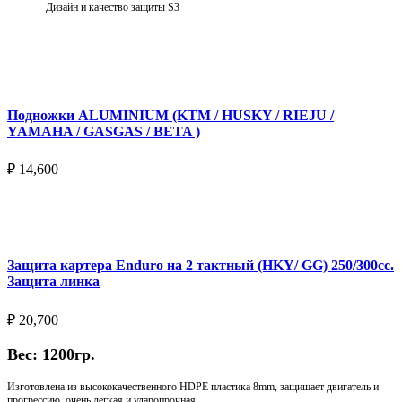
Дизайн и качество защиты S3
Подробнее
Подножки ALUMINIUM (KTM / HUSKY / RIEJU /
YAMAHA / GASGAS / BETA )
₽
14,600
Выберите параметры
Защита картера Enduro на 2 тактный (HKY/ GG) 250/300cc.
Защита линка
₽
20,700
Вес: 1200гр.
Изготовлена из высококачественного HDPE пластика 8mm, защищает двигатель и
прогрессию, очень легкая и ударопрочная.