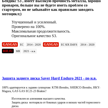
Бендикс S3 , имеет высокую прочность металла, хорошо
проварен, больше вы не будете иметь проблем со
стартером, но не забывайте как правильно заводить
мотоцикл;)
Улучшенный и усиленный.
Проверено на 100%.
Максимальная продолжительность.
Оригинальное качество S3.
GASGAS
GASGAS
EC
2014 - 2020
EC SIX DAYS
2014 - 2020
RIEJU
MR
2021 - н.в.
Подробнее
Защита заднего диска Saver Hard Enduro 2021 - по н.в.
100% адаптируется к задним суппортам: KTM-Brembo, SHERCO-Brembo, HKY-
Magura, GAS GAS EC21-23 Braktec!
Изготовлен из алюминия высшего качества.
Защита диска мотоцикла от боковых ударов и низких частей тормозного
диска.