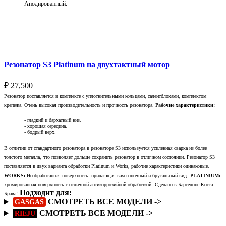
Анодированный.
Выберите параметры
Резонатор S3 Platinum на двухтактный мотор
₽
27,500
Резонатор поставляется в комплекте с уплотнительными кольцами, салентблоками, комплектом
крепежа. Очень высокая производительность и прочность резонатора.
Рабочие характеристики:
- гладкий и бархатный низ.
- хорошая середина.
- бодрый верх.
В отличии от стандартного резонатора в резонаторе S3 используется усиленная сварка из более
толстого металла, что позволяет дольше сохранить резонатор в отличном состоянии. Резонатор S3
поставляется в двух варианта обработки Platinum и Works, рабочие характеристики одинаковые.
WORKS:
Необработанная поверхность, придающая вам гоночный и брутальный вид.
PLATINIUM:
хромированная поверхность с отличной антикоррозийной обработкой.
Сделано в Барселоне-Коста-
Подходит для:
Брава!
СМОТРЕТЬ ВСЕ МОДЕЛИ ->
GASGAS
СМОТРЕТЬ ВСЕ МОДЕЛИ ->
RIEJU