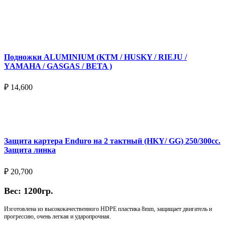
Подробнее
Подножки ALUMINIUM (KTM / HUSKY / RIEJU /
YAMAHA / GASGAS / BETA )
₽
14,600
Выберите параметры
Защита картера Enduro на 2 тактный (HKY/ GG) 250/300cc.
Защита линка
₽
20,700
Вес: 1200гр.
Изготовлена из высококачественного HDPE пластика 8mm, защищает двигатель и
прогрессию, очень легкая и ударопрочная.