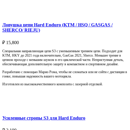
Подробнее
Ловушка цепи Hard Enduro (KTM / HSQ / GASGAS /
SHERCO/ RIEJU)
₽
15,800
Специальная направляющая цепи S3 с уменьшенным трением цепи. Подходит для
KTM, HKY до 2021 года включительно, GasGas 2021, Sherco. Меньшее трение в
цепном проходе с меньшим шумом в его циклической части. Неприступная деталь,
обеспечивающая дополнительную защиту в компактном и спортивном дизайне.
Разработано с помощью Марио Рома, чтобы не сломаться или не сойти с дистанции в
гонке, повышая надежность вашего мотоцикла.
Изготовлен из высококачественного композита с лазерной отделкой.
Выберите параметры
Усиленные стропы S3 для Hard Enduro