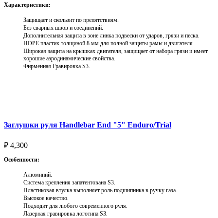
Характеристики:
Защищает и скользит по препятствиям.
Без сварных швов и соединений.
Дополнительная защита в зоне линка подвески от ударов, грязи и песка.
HDPE пластик толщиной 8 мм для полной защиты рамы и двигателя.
Широкая защита на крышках двигателя, защищает от набора грязи и имеет
хорошие аэродинамические свойства.
Фирменная Гравировка S3.
Выберите параметры
Заглушки руля Handlebar End "5" Enduro/Trial
₽
4,300
Особенности:
Алюминий.
Система крепления запатентована S3.
Пластиковая втулка выполняет роль подшипника в ручку газа.
Высокое качество.
Подходит для любого современного руля.
Лазерная гравировка логотипа S3.