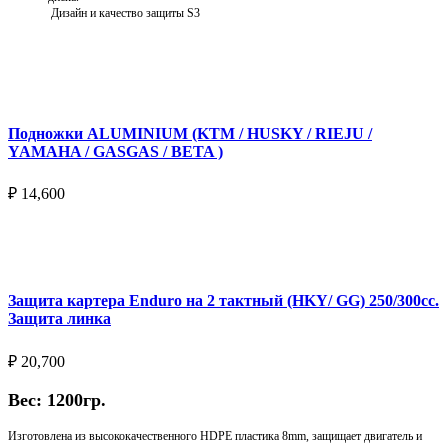
Дизайн и качество защиты S3
Подробнее
Подножки ALUMINIUM (KTM / HUSKY / RIEJU /
YAMAHA / GASGAS / BETA )
₽
14,600
Выберите параметры
Защита картера Enduro на 2 тактный (HKY/ GG) 250/300cc.
Защита линка
₽
20,700
Вес: 1200гр.
Изготовлена из высококачественного HDPE пластика 8mm, защищает двигатель и