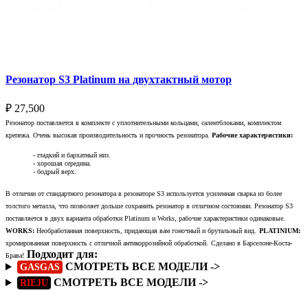
Резонатор S3 Platinum на двухтактный мотор
₽
27,500
Резонатор поставляется в комплекте с уплотнительными кольцами, салентблоками, комплектом
крепежа. Очень высокая производительность и прочность резонатора.
Рабочие характеристики:
- гладкий и бархатный низ.
- хорошая середина.
- бодрый верх.
В отличии от стандартного резонатора в резонаторе S3 используется усиленная сварка из более
толстого металла, что позволяет дольше сохранить резонатор в отличном состоянии. Резонатор S3
поставляется в двух варианта обработки Platinum и Works, рабочие характеристики одинаковые.
WORKS:
Необработанная поверхность, придающая вам гоночный и брутальный вид.
PLATINIUM:
хромированная поверхность с отличной антикоррозийной обработкой.
Сделано в Барселоне-Коста-
Подходит для:
Брава!
СМОТРЕТЬ ВСЕ МОДЕЛИ ->
GASGAS
СМОТРЕТЬ ВСЕ МОДЕЛИ ->
RIEJU