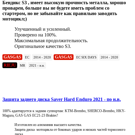
Бендикс S3 , имеет высокую прочность металла, хорошо
проварен, больше вы не будете иметь проблем со
стартером, но не забывайте как правильно заводить
мотоцикл;)
Улучшенный и усиленный.
Проверено на 100%.
Максимальная продолжительность.
Оригинальное качество S3.
GASGAS
GASGAS
EC
2014 - 2020
EC SIX DAYS
2014 - 2020
RIEJU
MR
2021 - н.в.
Подробнее
Защита заднего диска Saver Hard Enduro 2021 - по н.в.
100% адаптируется к задним суппортам: KTM-Brembo, SHERCO-Brembo, HKY-
Magura, GAS GAS EC21-23 Braktec!
Изготовлен из алюминия высшего качества.
Защита диска мотоцикла от боковых ударов и низких частей тормозного
диска.