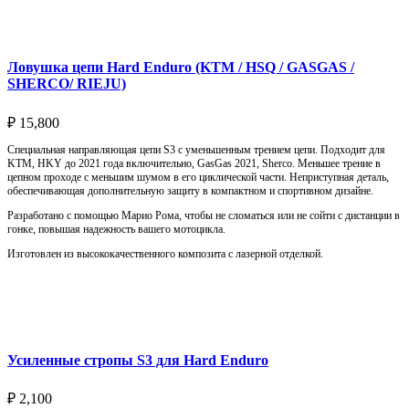
Подробнее
Ловушка цепи Hard Enduro (KTM / HSQ / GASGAS /
SHERCO/ RIEJU)
₽
15,800
Специальная направляющая цепи S3 с уменьшенным трением цепи. Подходит для
KTM, HKY до 2021 года включительно, GasGas 2021, Sherco. Меньшее трение в
цепном проходе с меньшим шумом в его циклической части. Неприступная деталь,
обеспечивающая дополнительную защиту в компактном и спортивном дизайне.
Разработано с помощью Марио Рома, чтобы не сломаться или не сойти с дистанции в
гонке, повышая надежность вашего мотоцикла.
Изготовлен из высококачественного композита с лазерной отделкой.
Выберите параметры
Усиленные стропы S3 для Hard Enduro
₽
2,100