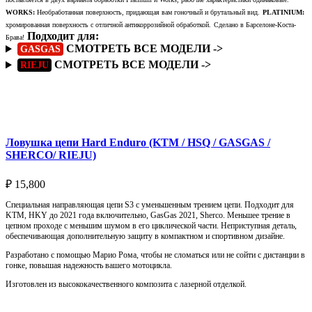
WORKS:
Необработанная поверхность, придающая вам гоночный и брутальный вид.
PLATINIUM:
хромированная поверхность с отличной антикоррозийной обработкой.
Сделано в Барселоне-Коста-
Подходит для:
Брава!
СМОТРЕТЬ ВСЕ МОДЕЛИ ->
GASGAS
СМОТРЕТЬ ВСЕ МОДЕЛИ ->
RIEJU
Подробнее
Ловушка цепи Hard Enduro (KTM / HSQ / GASGAS /
SHERCO/ RIEJU)
₽
15,800
Специальная направляющая цепи S3 с уменьшенным трением цепи. Подходит для
KTM, HKY до 2021 года включительно, GasGas 2021, Sherco. Меньшее трение в
цепном проходе с меньшим шумом в его циклической части. Неприступная деталь,
обеспечивающая дополнительную защиту в компактном и спортивном дизайне.
Разработано с помощью Марио Рома, чтобы не сломаться или не сойти с дистанции в
гонке, повышая надежность вашего мотоцикла.
Изготовлен из высококачественного композита с лазерной отделкой.