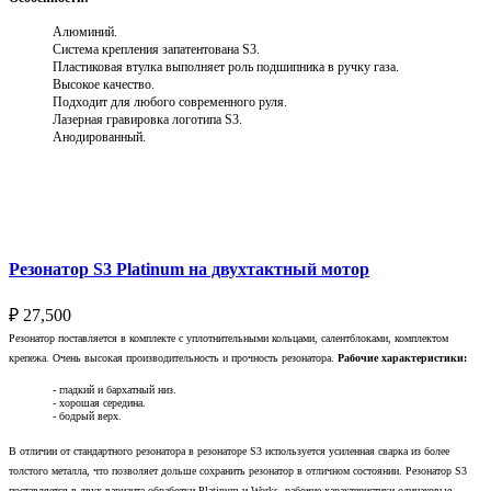
Алюминий.
Система крепления запатентована S3.
Пластиковая втулка выполняет роль подшипника в ручку газа.
Высокое качество.
Подходит для любого современного руля.
Лазерная гравировка логотипа S3.
Анодированный.
Выберите параметры
Резонатор S3 Platinum на двухтактный мотор
₽
27,500
Резонатор поставляется в комплекте с уплотнительными кольцами, салентблоками, комплектом
крепежа. Очень высокая производительность и прочность резонатора.
Рабочие характеристики:
- гладкий и бархатный низ.
- хорошая середина.
- бодрый верх.
В отличии от стандартного резонатора в резонаторе S3 используется усиленная сварка из более
толстого металла, что позволяет дольше сохранить резонатор в отличном состоянии. Резонатор S3
поставляется в двух варианта обработки Platinum и Works, рабочие характеристики одинаковые.