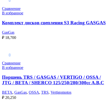
В корзину
Сравнение
В избранное
Комплект дисков сцепления S3 Racing GASGAS
GasGas
₽
18,700
Выберите параметры
Сравнение
В избранное
Поршень TRS / GASGAS / VERTIGO / OSSA /
JTG / BETA / SHERCO 125/250/280/300cc A.B.C
BETA
,
GasGas
,
OSSA
,
TRS
,
Vertigomotos
₽
20,250