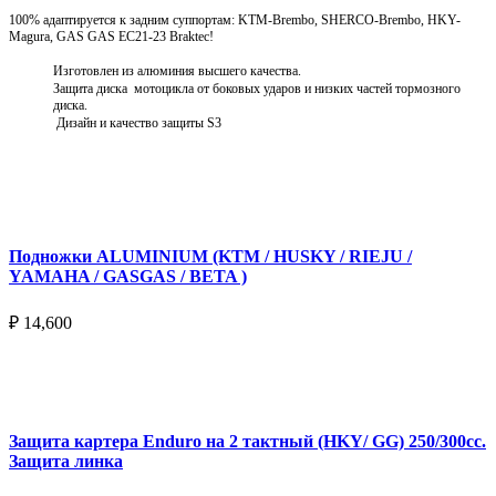
100% адаптируется к задним суппортам: KTM-Brembo, SHERCO-Brembo, HKY-
Magura, GAS GAS EC21-23 Braktec!
Изготовлен из алюминия высшего качества.
Защита диска мотоцикла от боковых ударов и низких частей тормозного
диска.
Дизайн и качество защиты S3
Подробнее
Подножки ALUMINIUM (KTM / HUSKY / RIEJU /
YAMAHA / GASGAS / BETA )
₽
14,600
Выберите параметры
Защита картера Enduro на 2 тактный (HKY/ GG) 250/300cc.
Защита линка