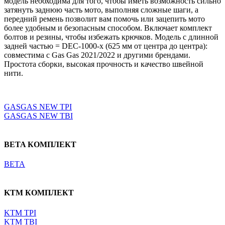
модель необходима для того, чтобы иметь возможность сильно
затянуть заднюю часть мото, выполняя сложные шаги, а
передний ремень позволит вам помочь или зацепить мото
более удобным и безопасным способом. Включает комплект
болтов и резины, чтобы избежать крючков. Модель с длинной
задней частью = DEC-1000-x (625 мм от центра до центра):
совместима с Gas Gas 2021/2022 и другими брендами.
Простота сборки, высокая прочность и качество швейной
нити.
Выберите параметры
GASGAS NEW TPI
GASGAS NEW TBI
BETA КОМПЛЕКТ
BETA
KTM КОМПЛЕКТ
KTM TPI
KTM TBI