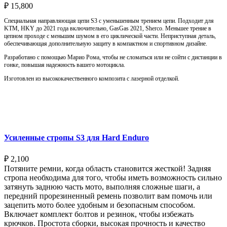
₽
15,800
Специальная направляющая цепи S3 с уменьшенным трением цепи. Подходит для
KTM, HKY до 2021 года включительно, GasGas 2021, Sherco. Меньшее трение в
цепном проходе с меньшим шумом в его циклической части. Неприступная деталь,
обеспечивающая дополнительную защиту в компактном и спортивном дизайне.
Разработано с помощью Марио Рома, чтобы не сломаться или не сойти с дистанции в
гонке, повышая надежность вашего мотоцикла.
Изготовлен из высококачественного композита с лазерной отделкой.
Выберите параметры
Усиленные стропы S3 для Hard Enduro
₽
2,100
Потяните ремни, когда область становится жесткой! Задняя
стропа необходима для того, чтобы иметь возможность сильно
затянуть заднюю часть мото, выполняя сложные шаги, а
передний прорезиненный ремень позволит вам помочь или
зацепить мото более удобным и безопасным способом.
Включает комплект болтов и резинок, чтобы избежать
крючков. Простота сборки, высокая прочность и качество