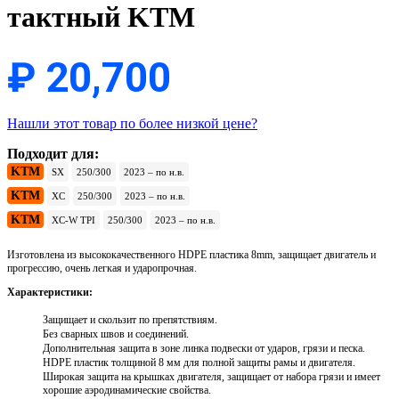
тактный KTM
₽
20,700
Нашли этот товар по более низкой цене?
Подходит для:
KTM
SX
250/300
2023 – по н.в.
KTM
XC
250/300
2023 – по н.в.
KTM
XC-W TPI
250/300
2023 – по н.в.
Изготовлена из высококачественного HDPE пластика 8mm, защищает двигатель и
прогрессию, очень легкая и ударопрочная.
Характеристики:
Защищает и скользит по препятствиям.
Без сварных швов и соединений.
Дополнительная защита в зоне линка подвески от ударов, грязи и песка.
HDPE пластик толщиной 8 мм для полной защиты рамы и двигателя.
Широкая защита на крышках двигателя, защищает от набора грязи и имеет
хорошие аэродинамические свойства.