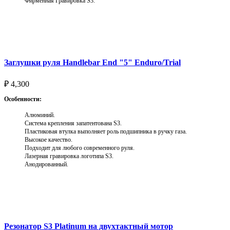
Фирменная Гравировка S3.
Выберите параметры
Заглушки руля Handlebar End "5" Enduro/Trial
₽
4,300
Особенности:
Алюминий.
Система крепления запатентована S3.
Пластиковая втулка выполняет роль подшипника в ручку газа.
Высокое качество.
Подходит для любого современного руля.
Лазерная гравировка логотипа S3.
Анодированный.
Выберите параметры
Резонатор S3 Platinum на двухтактный мотор