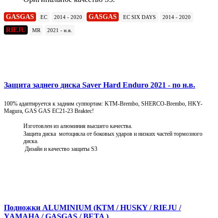
GASGAS
GASGAS
EC
2014 - 2020
EC SIX DAYS
2014 - 2020
RIEJU
MR
2021 - н.в.
Подробнее
Защита заднего диска Saver Hard Enduro 2021 - по н.в.
100% адаптируется к задним суппортам: KTM-Brembo, SHERCO-Brembo, HKY-
Magura, GAS GAS EC21-23 Braktec!
Изготовлен из алюминия высшего качества.
Защита диска мотоцикла от боковых ударов и низких частей тормозного
диска.
Дизайн и качество защиты S3
Подробнее
Подножки ALUMINIUM (KTM / HUSKY / RIEJU /
YAMAHA / GASGAS / BETA )