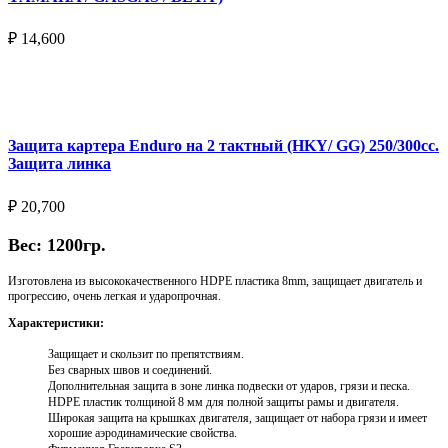
₽
14,600
Выберите параметры
Защита картера Enduro на 2 тактный (HKY/ GG) 250/300cc.
Защита линка
₽
20,700
Вес: 1200гр.
Изготовлена из высококачественного HDPE пластика 8mm, защищает двигатель и
прогрессию, очень легкая и ударопрочная.
Характеристики:
Защищает и скользит по препятствиям.
Без сварных швов и соединений.
Дополнительная защита в зоне линка подвески от ударов, грязи и песка.
HDPE пластик толщиной 8 мм для полной защиты рамы и двигателя.
Широкая защита на крышках двигателя, защищает от набора грязи и имеет
хорошие аэродинамические свойства.