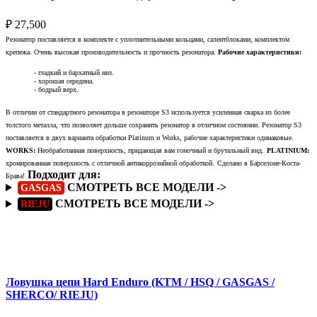
₽
27,500
Резонатор поставляется в комплекте с уплотнительными кольцами, салентблоками, комплектом
крепежа. Очень высокая производительность и прочность резонатора.
Рабочие характеристики:
- гладкий и бархатный низ.
- хорошая середина.
- бодрый верх.
В отличии от стандартного резонатора в резонаторе S3 используется усиленная сварка из более
толстого металла, что позволяет дольше сохранить резонатор в отличном состоянии. Резонатор S3
поставляется в двух варианта обработки Platinum и Works, рабочие характеристики одинаковые.
WORKS:
Необработанная поверхность, придающая вам гоночный и брутальный вид.
PLATINIUM:
хромированная поверхность с отличной антикоррозийной обработкой.
Сделано в Барселоне-Коста-
Подходит для:
Брава!
СМОТРЕТЬ ВСЕ МОДЕЛИ ->
GASGAS
СМОТРЕТЬ ВСЕ МОДЕЛИ ->
RIEJU
Подробнее
Ловушка цепи Hard Enduro (KTM / HSQ / GASGAS /
SHERCO/ RIEJU)