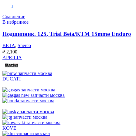
Выберите параметры
Сравнение
В избранное
Подшипник. 125, Trial Beta/KTM 15mmø Enduro
BETA
,
Sherco
₽
2,100
APRILIA
DUCATI
KOVE