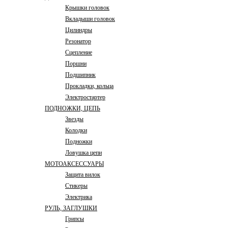
Крышки головок
Вкладыши головок
Цилиндры
Резонатор
Сцепление
Поршни
Подшипник
Прокладки, кольца
Электростартер
ПОДНОЖКИ, ЦЕПЬ
Звезды
Колодки
Подножки
Ловушка цепи
МОТОАКСЕССУАРЫ
Защита вилок
Стикеры
Электрика
РУЛЬ, ЗАГЛУШКИ
Грипсы