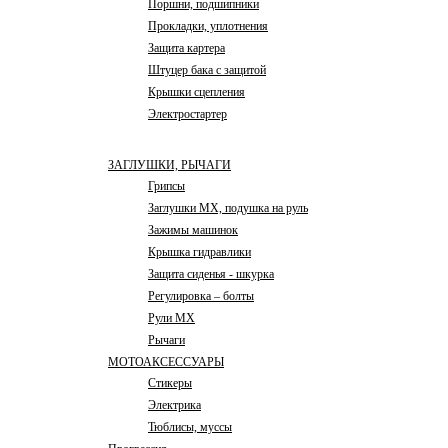
Поршни, подшипники
Прокладки, уплотнения
Защита картера
Штуцер бака с защитой
Крышки сцепления
Электростартер
ЗАГЛУШКИ, РЫЧАГИ
Грипсы
Заглушки MX, подушка на руль
Зажимы машинок
Крышка гидравлики
Защита сиденья - шкурка
Регулировка – болты
Рули MX
Рычаги
МОТОАКСЕССУАРЫ
Стикеры
Электрика
Тюблисы, муссы