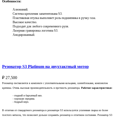
Особенности:
Алюминий.
Система крепления запатентована S3.
Пластиковая втулка выполняет роль подшипника в ручку газа.
Высокое качество.
Подходит для любого современного руля.
Лазерная гравировка логотипа S3.
Анодированный.
Выберите параметры
Резонатор S3 Platinum на двухтактный мотор
₽
27,500
Резонатор поставляется в комплекте с уплотнительными кольцами, салентблоками, комплектом
крепежа. Очень высокая производительность и прочность резонатора.
Рабочие характеристики:
- гладкий и бархатный низ.
- хорошая середина.
- бодрый верх.
В отличии от стандартного резонатора в резонаторе S3 используется усиленная сварка из более
толстого металла, что позволяет дольше сохранить резонатор в отличном состоянии. Резонатор S3