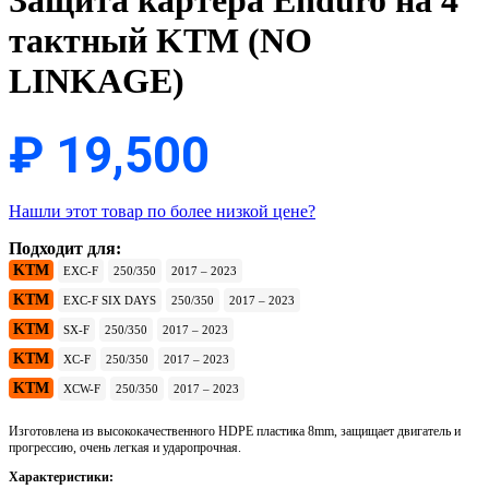
Защита картера Enduro на 4
тактный KTM (NO
LINKAGE)
₽
19,500
Нашли этот товар по более низкой цене?
Подходит для:
KTM
EXC-F
250/350
2017 – 2023
KTM
EXC-F SIX DAYS
250/350
2017 – 2023
KTM
SX-F
250/350
2017 – 2023
KTM
XC-F
250/350
2017 – 2023
KTM
XCW-F
250/350
2017 – 2023
Изготовлена из высококачественного HDPE пластика 8mm, защищает двигатель и
прогрессию, очень легкая и ударопрочная.
Характеристики: