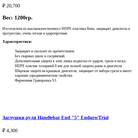
₽
20,700
Вес: 1200гр.
Изготовлена из высококачественного HDPE пластика 8mm, защищает двигатель и
прогрессию, очень легкая и ударопрочная.
Характеристики:
Защищает и скользит по препятствиям.
Без сварных швов и соединений.
Дополнительная защита в зоне линка подвески от ударов, грязи и песка.
HDPE пластик толщиной 8 мм для полной защиты рамы и двигателя.
Широкая защита на крышках двигателя, защищает от набора грязи и имеет
хорошие аэродинамические свойства.
Фирменная Гравировка S3.
Выберите параметры
Заглушки руля Handlebar End "5" Enduro/Trial
₽
4,300