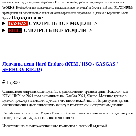
поставляется в двух варианта обработки Platinum и Works, рабочие характеристики одинаковые.
WORKS:
Необработанная поверхность, придающая вам гоночный и брутальный вид.
PLATINIUM:
хромированная поверхность с отличной антикоррозийной обработкой.
Сделано в Барселоне-Коста-
Подходит для:
Брава!
СМОТРЕТЬ ВСЕ МОДЕЛИ ->
GASGAS
СМОТРЕТЬ ВСЕ МОДЕЛИ ->
RIEJU
Подробнее
Ловушка цепи Hard Enduro (KTM / HSQ / GASGAS /
SHERCO/ RIEJU)
₽
15,800
Специальная направляющая цепи S3 с уменьшенным трением цепи. Подходит для
KTM, HKY до 2021 года включительно, GasGas 2021, Sherco. Меньшее трение в
цепном проходе с меньшим шумом в его циклической части. Неприступная деталь,
обеспечивающая дополнительную защиту в компактном и спортивном дизайне.
Разработано с помощью Марио Рома, чтобы не сломаться или не сойти с дистанции в
гонке, повышая надежность вашего мотоцикла.
Изготовлен из высококачественного композита с лазерной отделкой.