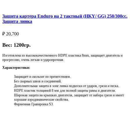
Защита картера Enduro на 2 тактный (HKY/ GG) 250/300cc.
Защита линка
₽
20,700
Вес: 1200гр.
Изготовлена из высококачественного HDPE пластика 8mm, защищает двигатель и
прогрессию, очень легкая и ударопрочная.
Характеристики:
Защищает и скользит по препятствиям.
Без сварных швов и соединений.
Дополнительная защита в зоне линка подвески от ударов, грязи и песка.
HDPE пластик толщиной 8 мм для полной защиты рамы и двигателя.
Широкая защита на крышках двигателя, защищает от набора грязи и имеет
хорошие аэродинамические свойства.
Фирменная Гравировка S3.
Выберите параметры