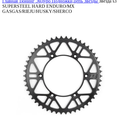
Главная
Тюнинг Эндуро
Подножки,цепь
Звезды
Звезда s3
SUPERSTEEL HARD ENDURO/MX
GASGAS/RIEJU/HUSKY/SHERCO