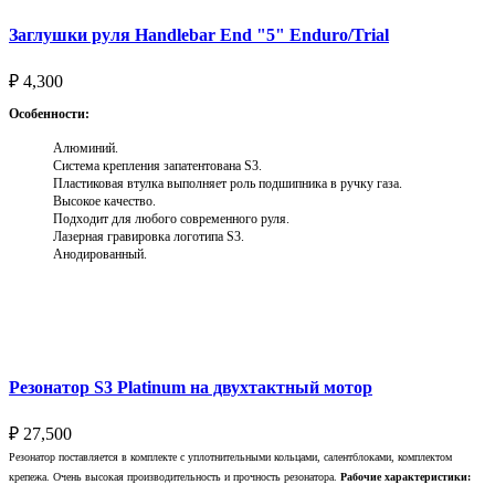
Заглушки руля Handlebar End "5" Enduro/Trial
₽
4,300
Особенности:
Алюминий.
Система крепления запатентована S3.
Пластиковая втулка выполняет роль подшипника в ручку газа.
Высокое качество.
Подходит для любого современного руля.
Лазерная гравировка логотипа S3.
Анодированный.
Выберите параметры
Резонатор S3 Platinum на двухтактный мотор
₽
27,500
Резонатор поставляется в комплекте с уплотнительными кольцами, салентблоками, комплектом
крепежа. Очень высокая производительность и прочность резонатора.
Рабочие характеристики: