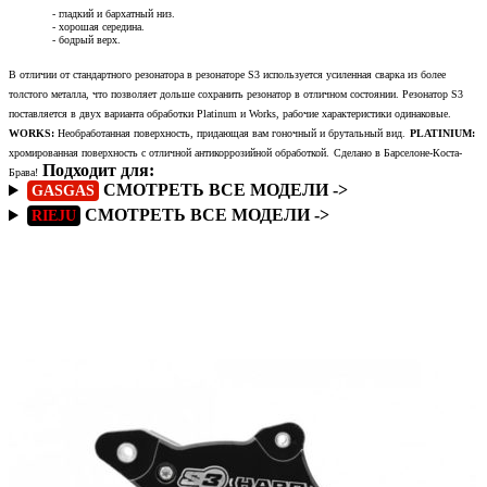
- гладкий и бархатный низ.
- хорошая середина.
- бодрый верх.
В отличии от стандартного резонатора в резонаторе S3 используется усиленная сварка из более
толстого металла, что позволяет дольше сохранить резонатор в отличном состоянии. Резонатор S3
поставляется в двух варианта обработки Platinum и Works, рабочие характеристики одинаковые.
WORKS:
Необработанная поверхность, придающая вам гоночный и брутальный вид.
PLATINIUM:
хромированная поверхность с отличной антикоррозийной обработкой.
Сделано в Барселоне-Коста-
Подходит для:
Брава!
СМОТРЕТЬ ВСЕ МОДЕЛИ ->
GASGAS
СМОТРЕТЬ ВСЕ МОДЕЛИ ->
RIEJU
Подробнее