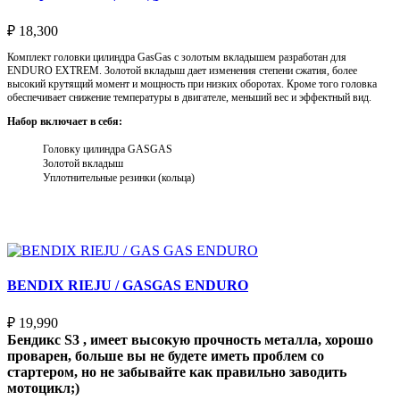
₽
18,300
Комплект головки цилиндра GasGas с золотым вкладышем разработан для
ENDURO EXTREM. Золотой вкладыш дает изменения степени сжатия, более
высокий крутящий момент и мощность при низких оборотах. Кроме того головка
обеспечивает снижение температуры в двигателе, меньший вес и эффектный вид.
Набор включает в себя:
Головку цилиндра GASGAS
Золотой вкладыш
Уплотнительные резинки (кольца)
Выберите параметры
BENDIX RIEJU / GASGAS ENDURO
₽
19,990
Бендикс S3 , имеет высокую прочность металла, хорошо
проварен, больше вы не будете иметь проблем со
стартером, но не забывайте как правильно заводить
мотоцикл;)