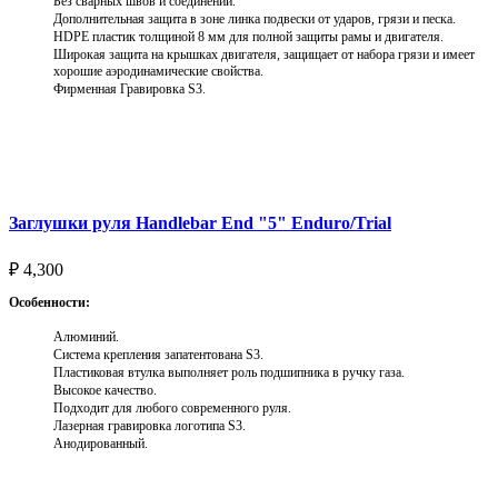
Без сварных швов и соединений.
Дополнительная защита в зоне линка подвески от ударов, грязи и песка.
HDPE пластик толщиной 8 мм для полной защиты рамы и двигателя.
Широкая защита на крышках двигателя, защищает от набора грязи и имеет
хорошие аэродинамические свойства.
Фирменная Гравировка S3.
Выберите параметры
Заглушки руля Handlebar End "5" Enduro/Trial
₽
4,300
Особенности:
Алюминий.
Система крепления запатентована S3.
Пластиковая втулка выполняет роль подшипника в ручку газа.
Высокое качество.
Подходит для любого современного руля.
Лазерная гравировка логотипа S3.
Анодированный.
Выберите параметры