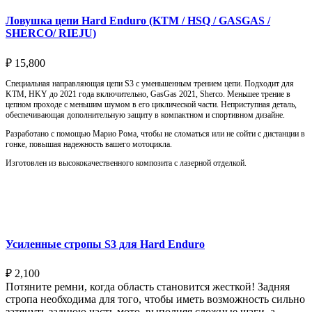
Ловушка цепи Hard Enduro (KTM / HSQ / GASGAS /
SHERCO/ RIEJU)
₽
15,800
Специальная направляющая цепи S3 с уменьшенным трением цепи. Подходит для
KTM, HKY до 2021 года включительно, GasGas 2021, Sherco. Меньшее трение в
цепном проходе с меньшим шумом в его циклической части. Неприступная деталь,
обеспечивающая дополнительную защиту в компактном и спортивном дизайне.
Разработано с помощью Марио Рома, чтобы не сломаться или не сойти с дистанции в
гонке, повышая надежность вашего мотоцикла.
Изготовлен из высококачественного композита с лазерной отделкой.
Выберите параметры
Усиленные стропы S3 для Hard Enduro
₽
2,100
Потяните ремни, когда область становится жесткой! Задняя
стропа необходима для того, чтобы иметь возможность сильно
затянуть заднюю часть мото, выполняя сложные шаги, а