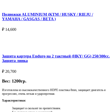
Подножки ALUMINIUM (KTM / HUSKY / RIEJU /
YAMAHA / GASGAS / BETA )
₽
14,600
Выберите параметры
Защита картера Enduro на 2 тактный (HKY/ GG) 250/300cc.
Защита линка
₽
20,700
Вес: 1200гр.
Изготовлена из высококачественного HDPE пластика 8mm, защищает двигатель и
прогрессию, очень легкая и ударопрочная.
Характеристики:
Защищает и скользит по препятствиям.