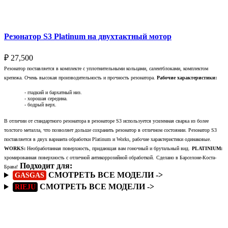
Резонатор S3 Platinum на двухтактный мотор
₽
27,500
Резонатор поставляется в комплекте с уплотнительными кольцами, салентблоками, комплектом
крепежа. Очень высокая производительность и прочность резонатора.
Рабочие характеристики:
- гладкий и бархатный низ.
- хорошая середина.
- бодрый верх.
В отличии от стандартного резонатора в резонаторе S3 используется усиленная сварка из более
толстого металла, что позволяет дольше сохранить резонатор в отличном состоянии. Резонатор S3
поставляется в двух варианта обработки Platinum и Works, рабочие характеристики одинаковые.
WORKS:
Необработанная поверхность, придающая вам гоночный и брутальный вид.
PLATINIUM:
хромированная поверхность с отличной антикоррозийной обработкой.
Сделано в Барселоне-Коста-
Подходит для:
Брава!
СМОТРЕТЬ ВСЕ МОДЕЛИ ->
GASGAS
СМОТРЕТЬ ВСЕ МОДЕЛИ ->
RIEJU
Подробнее