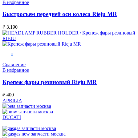
В избранное
Быстросъем передней оси колеса Rieju MR
₽
3,190
В корзину
Сравнение
В избранное
Крепеж фары резиновый Rieju MR
₽
400
APRILIA
DUCATI