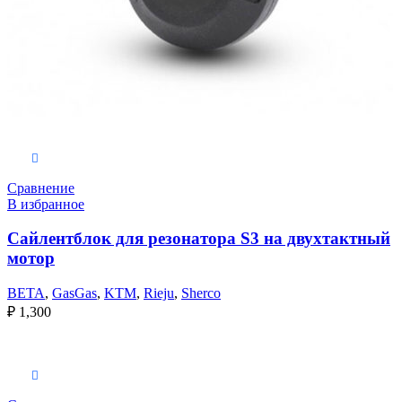
В корзину
Сравнение
В избранное
Cайлентблок для резонатора S3 на двухтактный
мотор
BETA
,
GasGas
,
KTM
,
Rieju
,
Sherco
₽
1,300
Выберите параметры