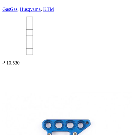
GasGas
,
Husqvarna
,
KTM
₽
10,530