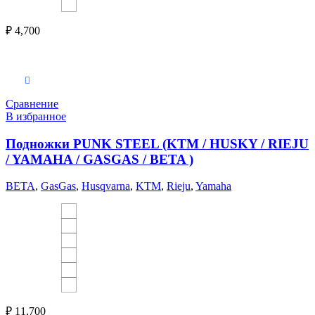
₽
4,700
Выберите параметры
Сравнение
В избранное
Подножки PUNK STEEL (KTM / HUSKY / RIEJU
/ YAMAHA / GASGAS / BETA )
BETA
,
GasGas
,
Husqvarna
,
KTM
,
Rieju
,
Yamaha
₽
11,700