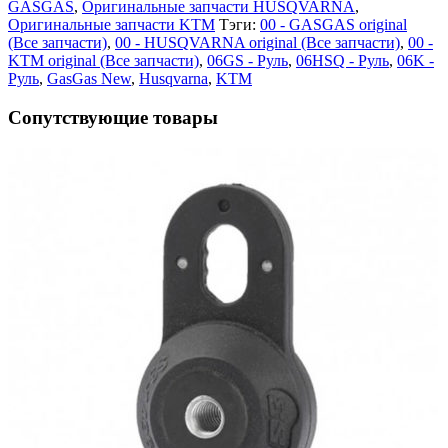
GASGAS
,
Оригинальные запчасти HUSQVARNA
,
Оригинальные запчасти KTM
Тэги:
00 - GASGAS original
(Все запчасти)
,
00 - HUSQVARNA original (Все запчасти)
,
00 -
KTM original (Все запчасти)
,
06GS - Руль
,
06HSQ - Руль
,
06K -
Руль
,
GasGas New
,
Husqvarna
,
KTM
Сопутствующие товары