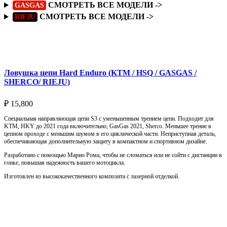
СМОТРЕТЬ ВСЕ МОДЕЛИ ->
GASGAS
СМОТРЕТЬ ВСЕ МОДЕЛИ ->
RIEJU
Подробнее
Ловушка цепи Hard Enduro (KTM / HSQ / GASGAS /
SHERCO/ RIEJU)
₽
15,800
Специальная направляющая цепи S3 с уменьшенным трением цепи. Подходит для
KTM, HKY до 2021 года включительно, GasGas 2021, Sherco. Меньшее трение в
цепном проходе с меньшим шумом в его циклической части. Неприступная деталь,
обеспечивающая дополнительную защиту в компактном и спортивном дизайне.
Разработано с помощью Марио Рома, чтобы не сломаться или не сойти с дистанции в
гонке, повышая надежность вашего мотоцикла.
Изготовлен из высококачественного композита с лазерной отделкой.
Выберите параметры