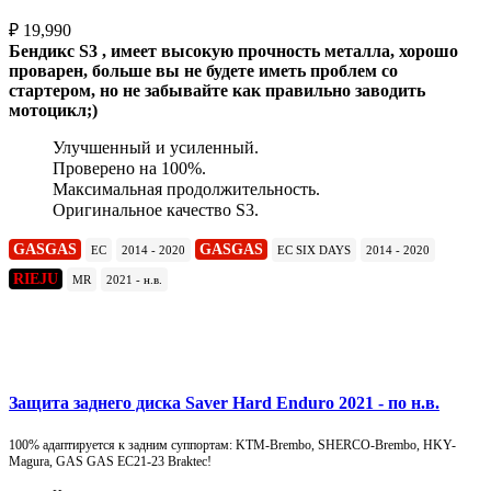
₽
19,990
Бендикс S3 , имеет высокую прочность металла, хорошо
проварен, больше вы не будете иметь проблем со
стартером, но не забывайте как правильно заводить
мотоцикл;)
Улучшенный и усиленный.
Проверено на 100%.
Максимальная продолжительность.
Оригинальное качество S3.
GASGAS
GASGAS
EC
2014 - 2020
EC SIX DAYS
2014 - 2020
RIEJU
MR
2021 - н.в.
Подробнее
Защита заднего диска Saver Hard Enduro 2021 - по н.в.
100% адаптируется к задним суппортам: KTM-Brembo, SHERCO-Brembo, HKY-
Magura, GAS GAS EC21-23 Braktec!