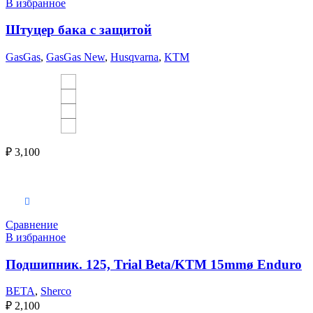
В избранное
Штуцер бака с защитой
GasGas
,
GasGas New
,
Husqvarna
,
KTM
₽
3,100
Выберите параметры
Сравнение
В избранное
Подшипник. 125, Trial Beta/KTM 15mmø Enduro
BETA
,
Sherco
₽
2,100