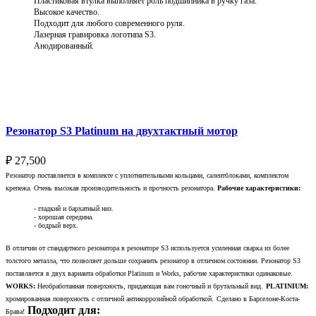
Пластиковая втулка выполняет роль подшипника в ручку газа.
Высокое качество.
Подходит для любого современного руля.
Лазерная гравировка логотипа S3.
Анодированный.
Выберите параметры
Резонатор S3 Platinum на двухтактный мотор
₽
27,500
Резонатор поставляется в комплекте с уплотнительными кольцами, салентблоками, комплектом
крепежа. Очень высокая производительность и прочность резонатора.
Рабочие характеристики:
- гладкий и бархатный низ.
- хорошая середина.
- бодрый верх.
В отличии от стандартного резонатора в резонаторе S3 используется усиленная сварка из более
толстого металла, что позволяет дольше сохранить резонатор в отличном состоянии. Резонатор S3
поставляется в двух варианта обработки Platinum и Works, рабочие характеристики одинаковые.
WORKS:
Необработанная поверхность, придающая вам гоночный и брутальный вид.
PLATINIUM:
хромированная поверхность с отличной антикоррозийной обработкой.
Сделано в Барселоне-Коста-
Подходит для:
Брава!