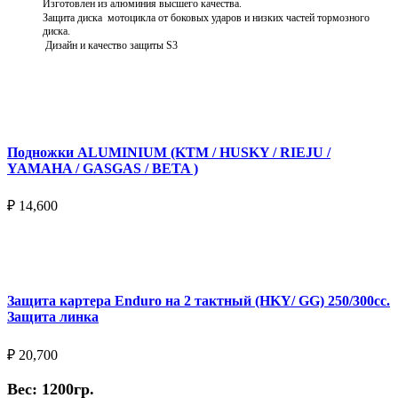
Изготовлен из алюминия высшего качества.
Защита диска мотоцикла от боковых ударов и низких частей тормозного
диска.
Дизайн и качество защиты S3
Подробнее
Подножки ALUMINIUM (KTM / HUSKY / RIEJU /
YAMAHA / GASGAS / BETA )
₽
14,600
Выберите параметры
Защита картера Enduro на 2 тактный (HKY/ GG) 250/300cc.
Защита линка
₽
20,700
Вес: 1200гр.