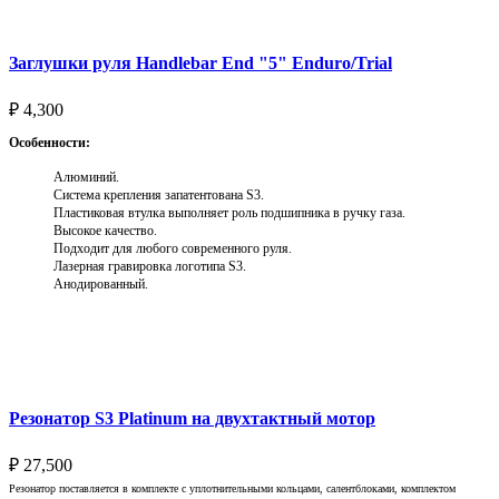
Заглушки руля Handlebar End "5" Enduro/Trial
₽
4,300
Особенности:
Алюминий.
Система крепления запатентована S3.
Пластиковая втулка выполняет роль подшипника в ручку газа.
Высокое качество.
Подходит для любого современного руля.
Лазерная гравировка логотипа S3.
Анодированный.
Выберите параметры
Резонатор S3 Platinum на двухтактный мотор
₽
27,500
Резонатор поставляется в комплекте с уплотнительными кольцами, салентблоками, комплектом