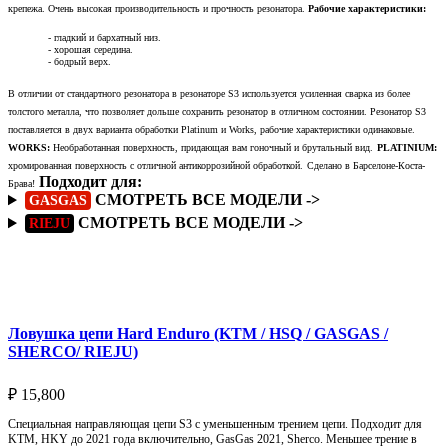
крепежа. Очень высокая производительность и прочность резонатора.
Рабочие характеристики:
- гладкий и бархатный низ.
- хорошая середина.
- бодрый верх.
В отличии от стандартного резонатора в резонаторе S3 используется усиленная сварка из более
толстого металла, что позволяет дольше сохранить резонатор в отличном состоянии. Резонатор S3
поставляется в двух варианта обработки Platinum и Works, рабочие характеристики одинаковые.
WORKS:
Необработанная поверхность, придающая вам гоночный и брутальный вид.
PLATINIUM:
хромированная поверхность с отличной антикоррозийной обработкой.
Сделано в Барселоне-Коста-
Подходит для:
Брава!
СМОТРЕТЬ ВСЕ МОДЕЛИ ->
GASGAS
СМОТРЕТЬ ВСЕ МОДЕЛИ ->
RIEJU
Подробнее
Ловушка цепи Hard Enduro (KTM / HSQ / GASGAS /
SHERCO/ RIEJU)
₽
15,800
Специальная направляющая цепи S3 с уменьшенным трением цепи. Подходит для
KTM, HKY до 2021 года включительно, GasGas 2021, Sherco. Меньшее трение в