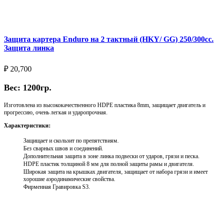
Выберите параметры
Защита картера Enduro на 2 тактный (HKY/ GG) 250/300cc.
Защита линка
₽
20,700
Вес: 1200гр.
Изготовлена из высококачественного HDPE пластика 8mm, защищает двигатель и
прогрессию, очень легкая и ударопрочная.
Характеристики:
Защищает и скользит по препятствиям.
Без сварных швов и соединений.
Дополнительная защита в зоне линка подвески от ударов, грязи и песка.
HDPE пластик толщиной 8 мм для полной защиты рамы и двигателя.
Широкая защита на крышках двигателя, защищает от набора грязи и имеет
хорошие аэродинамические свойства.
Фирменная Гравировка S3.
Выберите параметры